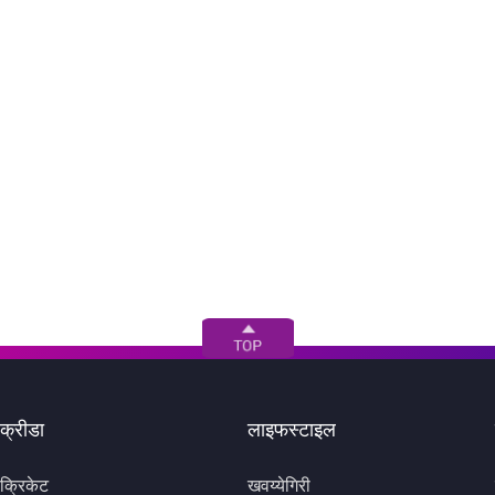
महामार्गांवर टोल माफ, जाणून
पहिले भारतीय; चर्चांना
घ्या सविस्तर
उधाण, जाणून घ्या फीचर्स व
किंमत (Video)
क्रीडा
लाइफस्टाइल
क्रिकेट
खवय्येगिरी