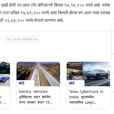
 एवढी होती तर आता टॉप व्हेरिअंटची किंमत १४,१७,९०० रुपये आहे. तसेच
णि टाटा हरिहर १४,७९,९०० रुपये अशा किमती होत्या पण आता नव्या दरासह
ठी २२,३४,९०० रुपये मोजावे लागणार आहे.
टाटा कारच्या किंमतीत वाढ
ऑटो
ऑटो
Electric Vehicles:
Tesla Cybertruck in
:
इलेक्ट्रिक वाहन खरेदीत
India: सुरतमधील
राज्य सरकार देणार 10
व्यावसायिक Lavjii
टक्के सवलत; सर्व चारचाकी
Badshah ठरले टेस्ला
प्रवासी इ-गाड्यांना 'या'
सायबरट्रक आयात करणारे