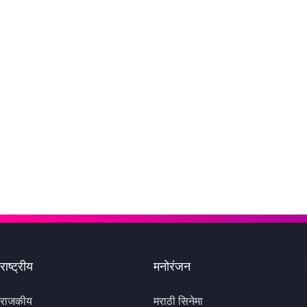
जाणून
असेंब्ली हब? Elon Musk
शोधत आहेत जिल्ह्यात जागा,
एप्रिल 2026 मध्ये भारतीय
बाजारपेठेत प्रवेश करण्याची
योजना
राष्ट्रीय
मनोरंजन
राजकीय
मराठी सिनेमा