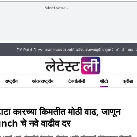
Advertisement
DY Patil Dies: माजी राज्यपाल आणि ज्येष्ठ शिक्षणमहर्षी पद्मश्री डॉ. डी. वाय. पाटील यांचे
राष्ट्रीय
आंतरराष्ट्रीय
टेक्नॉलॉजी
ऑटो
क्रीडा
ा कारच्या किमतीत मोठी वाढ, जाणून
nch चे नवे वाढीव दर