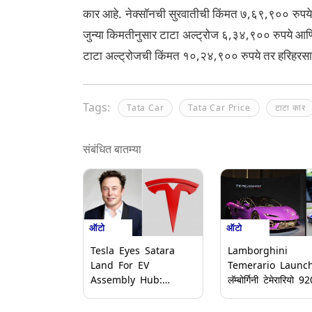
कार आहे. नेक्सॉनची सुरवातीची किंमत ७,६९,९०० रुपये
जुन्या किमतीनुसार टाटा अल्ट्रोज ६,३४,९०० रुपये आ
टाटा अल्ट्रोजची किंमत १०,२४,९०० रुपये तर हरिहरसा
Tags:
Tata Car
Tata Car Price
टाटा कार
संबंधित बातम्या
ऑटो
ऑटो
Lamborghini
Tesla Eyes Satara
Temerario Launch
Land For EV
लॅम्बोर्गिनी टेमेरारियो 920 CV
Assembly Hub:
पॉवरसह भारतात लॉन्च;
महाराष्ट्रातील साताऱ्यात सुरु
किंमत आणि फीचर्स घ्या
होणार टेस्लाचे नवे ईव्ही