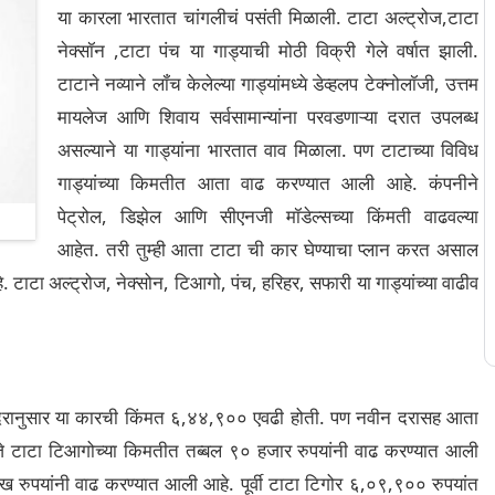
या कारला भारतात चांगलीचं पसंती मिळाली. टाटा अल्ट्रोज,टाटा
नेक्सॉन ,टाटा पंच या गाड्याची मोठी विक्री गेले वर्षात झाली.
टाटाने नव्याने लॉंच केलेल्या गाड्यांमध्ये डेव्हलप टेक्नोलॉजी, उत्तम
मायलेज आणि शिवाय सर्वसामान्यांना परवडणाऱ्या दरात उपलब्ध
असल्याने या गाड्यांना भारतात वाव मिळाला. पण टाटाच्या विविध
गाड्यांच्या किमतीत आता वाढ करण्यात आली आहे. कंपनीने
पेट्रोल, डिझेल आणि सीएनजी मॉडेल्सच्या किंमती वाढवल्या
आहेत. तरी तुम्ही आता टाटा ची कार घेण्याचा प्लान करत असाल
 टाटा अल्ट्रोज, नेक्सोन, टिआगो, पंच, हरिहर, सफारी या गाड्यांच्या वाढीव
या दरानुसार या कारची किंमत ६,४४,९०० एवढी होती. पण नवीन दरासह आता
 टाटा टिआगोच्या किमतीत तब्बल ९० हजार रुपयांनी वाढ करण्यात आली
 रुपयांनी वाढ करण्यात आली आहे. पूर्वी टाटा टिगोर ६,०९,९०० रुपयांत