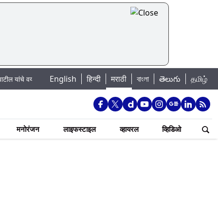
English
|
हिन्दी
मराठी
বাংলা
తెలుగు
தமிழ்
 वयाच्या 90 व्या वर्षी निधन
मुंबईतील तलावांमधील आजची पाणी पातळी: 7 तलावांमधील पा
मनोरंजन
लाइफस्टाइल
व्हायरल
व्हिडिओ