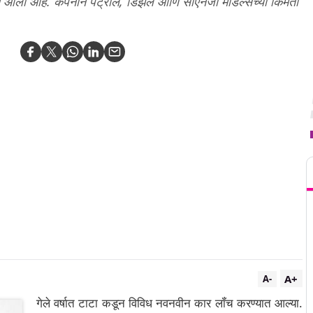
त आली आहे. कंपनीने पेट्रोल, डिझेल आणि सीएनजी मॉडेल्सच्या किंमती
T
A+
A-
गेले वर्षात टाटा कडून विविध नवनवीन कार लॉंच करण्यात आल्या.