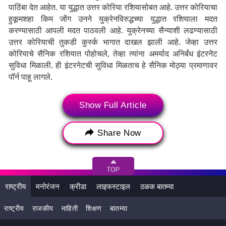
पाठिंबा देत आहेत. या युद्धात उत्तर कोरिया रशियासोबत आहे. उत्तर कोरियाचा
हुकूमशहा किम जोंग उनने युक्रेनविरुद्धच्या युद्धात रशियाला मदत
करण्यासाठी आपली मदत पाठवली आहे. युक्रेनच्या सैन्याशी लढण्यासाठी
उत्तर कोरियाची तुकडी कुर्स्क भागात दाखल झाली आहे. जेव्हा उत्तर
कोरियाचे सैनिक रशियात पोहोचले, तेव्हा त्यांना अमर्याद अनिर्बंध इंटरनेट
सुविधा मिळाली. ही इंटरनेटची सुविधा मिळताच हे सैनिक मोठ्या प्रमाणावर
पॉर्न पाहू लागले.
उत्तर कोरियाच्या सैनिकांनी इतके पॉर्न पाहिले की त्यांना आता त्याचे व्यसन
Show Full Article
लागले आहे. रशिया आणि युक्रेनमधील या युद्धात उत्तर कोरियाचे 7000 हून
अधिक सैनिक भाग घेत आहेत. हे सर्व सैनिक युक्रेनच्या सीमेवर तैनात आहेत.
त्यांच्याकडे रायफल, मोर्टार राऊंड आणि अनेक प्रकारची आक्षेपार्ह शस्त्रे
Share Now
आहेत. या सर्व सैनिकांना रशियामध्ये प्रशिक्षित करण्यात आले होते,
जेणेकरून ते युद्धात जोरदारपणे लढू शकतील. मात्र इथे सैनिक ऑनलाइन
अश्लील सामग्रीच्या आहारी गेले आहेत.
राष्ट्रीय
मनोरंजन
क्रीडा
लाइफस्टाइल
ठळक बातम्या
राष्ट्रीय
राजकीय
माहिती
शिक्षण
बातम्या