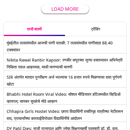
LOAD MORE
ताजी बातमी
ट्रेंडिंग
मुंबईतील तलावांमधील आजची पाणी पातळी: 7 तलावांमधील पाणीसाठा 88.40
टक्क्यांवर
Nikita Rawal Ranbir Kapoor: रणबीर कपूरच्या जुन्या वक्तव्यावर अभिनेत्री
निकिता रावल आक्रमक, माफी मागण्याची मागणी
SIR अंतर्गत मतदार पुनरीक्षण अर्ज भरल्यास 16 हजार रुपये मिळण्याचा दावा पूर्णपणे
खोटा
Bhabhi Hotel Room Viral Video: सोशल मीडियावर हॉटेलमधील व्हिडिओ
व्हायरल; सायबर सुरक्षेचे मोठे आव्हान
Chhapra Girls Hostel Video: छपरा विद्यार्थिनी वसतिगृह रात्रीच्या भेटीवरून
वाद, प्राचार्यांच्या कारवाईविरोधात विद्यार्थिनींचे आंदोलन
DY Patil Dies: माजी राज्यपाल आणि ज्येष्ठ शिक्षणमहर्षी पद्मश्री डॉ. डी. वाय.