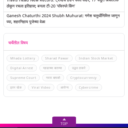
ठोकून रचला इतिहास; बनला टी-20 'पॉवरप्ले किंग'
Ganesh Chaturthi 2024 Shubh Muhurat: गणेश चतुर्थीनिमित्त जाणून
घ्या, शहरनिहाय पूजेच्या वेळा
चर्चेतील विषय
Mhada Lottery
Sharad Pawar
Indian Stock Market
Digital Arrest
म्हाडाच्या बातम्या
उद्धव ठाकरे
Supreme Court
नवरा बायको
Cryptocurrency
इतर खेळ
Viral Video
आरोग्य
Cybercrime