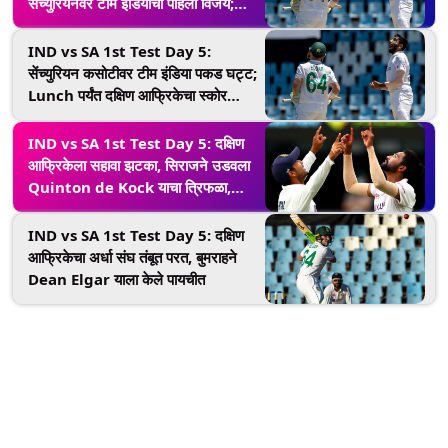
सेंच्युरियनवर टीम इंडियाचा पहिला विजय;
कोहलीच्या नेतृत्वात केली मोठी कमाल!
IND vs SA 1st Test Day 5:
सेंच्युरियन कसोटीवर टीम इंडिया पकड घट्ट;
Lunch पर्यंत दक्षिण आफ्रिकेचा स्कोर
182/7
IND vs SA 1st Test Day 5: दक्षिण
आफ्रिकेला सहावा झटका, सिराजने उडवला
Quinton de Kock याचा त्रिफळा,
भारत विजयापासून आता 4 विकेट दूर
IND vs SA 1st Test Day 5: दक्षिण
आफ्रिकेचा अर्धा संघ तंबूत परत, बुमराहने
Dean Elgar याला केले पायचीत