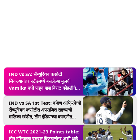
IND vs SA: सेंच्युरियन कसोटी
जिंकल्यानंतर स्टँडमध्ये बसलेल्या मुलगी
Vamika कडे पाहून बाबा विराट कोहलीने
दिली अशी रिअक्शन, पहा व्हिडिओ
IND vs SA 1st Test: दक्षिण आफ्रिकेची
सेंच्युरियन कसोटीत अपराजित राहण्याची
मालिका खंडीत, टीम इंडियाच्या दणदणीत
विजयावर विराट कोहली काय म्हणाला
ICC WTC 2021-23 Points table:
टीम इंडियाच्या दमदार विजयानंतर अशी आहे