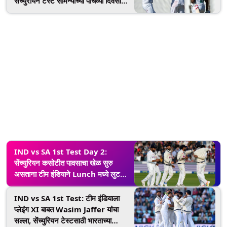
सेंच्युरीयन टेस्ट सामन्याच्या पाचव्या दिवसाचे
लाइव्ह प्रक्षेपण कधी, कुठे आणि कसा पाहणार?
IND vs SA 1st Test Day 2:
सेंच्युरियन कसोटीत पावसाचा खेळ सुरु
असताना टीम इंडियाने Lunch मध्ये लुटला
तोंडाला पाणी सुटेल अशा पदार्थांचा आस्वाद;
पाहा Photo
IND vs SA 1st Test: टीम इंडियाला
प्लेइंग XI बाबत Wasim Jaffer यांचा
सल्ला, सेंच्युरियन टेस्टसाठी भारताच्या