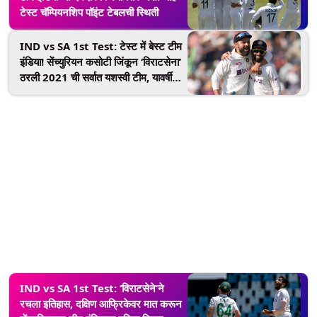
टेस्ट चॅम्पियनशिप पॉइंट टेबलची स्थिती
IND vs SA 1st Test: टेस्ट में बेस्ट टीम
इंडिया! सेंच्युरियन कसोटी जिंकून ‘विराटसेना’
ठरली 2021 ची सर्वात यशस्वी टीम, यावर्षी
‘इतक्या’ सामन्यात राहिली अजेय
IND vs SA 1st Test: ‘विराटसेने’ने
रचला इतिहास, दक्षिण आफ्रिकेवर मात करून