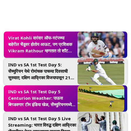
Virat Kohli वारंवार ऑफ-स्टंपच्या
बाहेरील चेंडूवर होतोय आऊट, पण प्रशिक्षक
Vikram Rathour म्हणतात तो शॉट
खेळून सोडू नको, वाचा सविस्तर
IND vs SA 1st Test Day 5:
सेंच्युरियन येथे रोमांचक पाचव्या दिवसाची
सुरुवात; दक्षिण आफ्रिका विजयापासून 211
धावा तर भारत 6 विकेट दूर, कोण जिंकणार
अंतिम बाजी?
IND vs SA 1st Test Day 5
Centurion Weather: पाऊस
बिगडवणार टीम इंडिया खेळ, सेंच्युरियनमध्ये
पाचव्या दिवशी असे असेल हवामान; दक्षिण
आफ्रिकेला लवकर गुंडाळावे लागणार
IND vs SA 1st Test Day 5 Live
Streaming: भारत विरुद्ध दक्षिण आफ्रिका