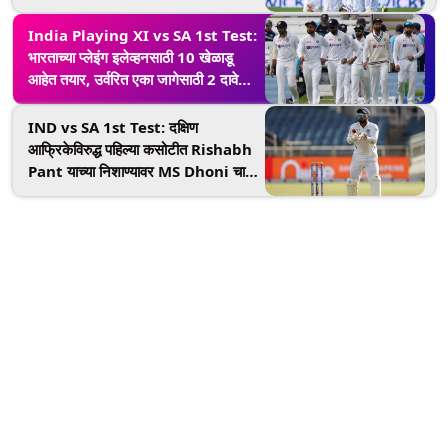
संघरचनेवर केला खुलासा
India Playing XI vs SA 1st Test:
भारताच्या प्लेइंग इलेव्हनसाठी 10 खेळाडू
आहेत तयार, उर्वरित एका जागेसाठी 2 दावेदार;
‘हे’ असून शकतात संभाव्य 11
IND vs SA 1st Test: दक्षिण
आफ्रिकेविरुद्ध पहिल्या कसोटीत Rishabh
Pant याच्या निशाण्यावर MS Dhoni चा
रेकॉर्ड, पण करावे लागणार ‘हे’ काम