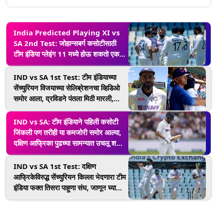
India Predicted Playing XI vs
SA 2nd Test: जोहान्सबर्ग कसोटीसाठी
टीम इंडिया प्लेइंग 11 मध्ये होऊ शकतो एक
मोठा बदल, पाहा कोण होणार आउट
IND vs SA 1st Test: टीम इंडियाच्या
सेंच्युरियन विजयाच्या सेलिब्रेशनचा व्हिडिओ
समोर आला, द्रविडने पंतला मिठी मारली,
कोहली म्हणाला ‘ही मोठी गोष्ट’ (Watch
Video)
IND vs SA: टीम इंडियाने पहिली कसोटी
जिंकली पण तरीही या कमजोरी समोर आल्या,
दक्षिण आफ्रिका पुढच्या सामन्यात उचलू शकते
फायदा
IND vs SA 1st Test: दक्षिण
आफ्रिकेविरुद्ध सेंच्युरियन किल्ला भेदणारा टीम
इंडिया फक्त तिसरा पाहूणा संघ, जाणून घ्या
कोण आहेत अन्य दोन