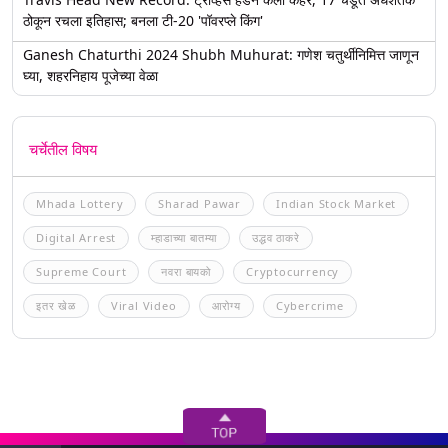
ठोकून रचला इतिहास; बनला टी-20 'पॉवरप्ले किंग'
Ganesh Chaturthi 2024 Shubh Muhurat: गणेश चतुर्थीनिमित्त जाणून
घ्या, शहरनिहाय पूजेच्या वेळा
चर्चेतील विषय
Mhada Lottery
Sharad Pawar
Indian Stock Market
Digital Arrest
म्हाडाच्या बातम्या
उद्धव ठाकरे
Supreme Court
नवरा बायको
Cryptocurrency
इतर खेळ
Viral Video
आरोग्य
Cybercrime