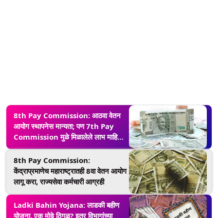
8th Pay Commission: आठवा वेतन
आयोग स्थापनेस मान्यता; पण 7th Pay
Commission मुळे मिळालेले लाभ माहित
आहेत का? घ्या जाणून
8th Pay Commission:
केंद्राप्रमाणेच महाराष्ट्रातही 8वा वेतन आयोग
लागू करा, राज्यसेवा कर्मचारी आग्रही
Ladki Bahin Yojana: लाडकी बहीण
योजना, एक मोठ्ठे ठिगळ? इतर विभागांच्या