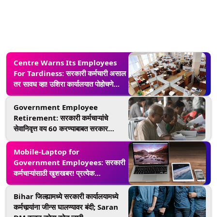
Centre Warns Its Employees
For Tardiness: सरकारी कर्मचारी असाल
तर सावध व्हा! उशिरा कार्यालयात पोहोचणे
पडणार महागात, केंद्राने जारी केला इशारा
Government Employee
Retirement: सरकारी कर्मचाऱ्यांचे
सेवानिवृत्त वय 60 करण्याबाबत सरकार
सकारात्मक; राजपत्रित अधिकारी महासंघाच्या
बैठकीत मुख्यमंत्र्यांचे आश्वासन
Mobile-Laptop for
Government Employees: सरकारी
कर्मचाऱ्यांसाठी खुशखबर! प्रत्येक
अधिकाऱ्याला मिळणार 1.3 लाखांपर्यंतचा
फोन-लॅपटॉप; वैयक्तिक कामासाठीही करता
Bihar जिल्ह्यामध्ये सरकारी कार्यालयामध्ये
येणार वापर
कर्मचार्‍यांना जीन्स घालण्यावर बंदी; Saran