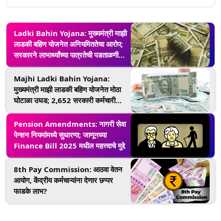
Ladki Bahin Yojana: मुख्यमंत्री माझी
लाडकी बहिण योजनेत अनियमिततेचा आरोप;
सरकारने लाभार्थ्यांच्या पात्रतेची पडताळणी
करण्यासाठी मागवला प्राप्तिकर डेटा
Majhi Ladki Bahin Yojana:
मुख्यमंत्री माझी लाडकी बहिण योजनेत मोठा
घोटाळा उघड; 2,652 सरकारी कर्मचारी
महिलांनी घेतला लाभ, 3.58 कोटी वसूल केले
जाणार
Pension Amendments: नागरी सेवा
पेन्शन नियमांमध्ये सुधारणा; जाणूनघ्या
Finance Bill 2025 मधील महत्त्वाचे मुद्दे
8th Pay Commission: आठवा वेतन
आयोग, केंद्रीय कर्मचाऱ्यांना देणार छप्पर
फाडके लाभ?