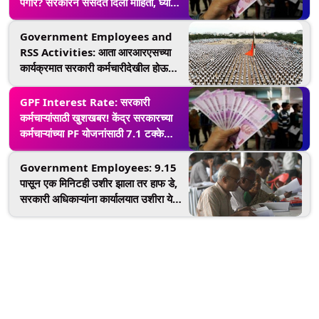
पगार? सरकारने संसदेत दिली माहिती, घ्या
जाणून
Government Employees and
RSS Activities: आता आरआरएसच्या
कार्यक्रमात सरकारी कर्मचारीदेखील होऊ
शकतात सहभागी; केंद्र सरकारने हटवली 58
वर्षे जुनी बंदी
GPF Interest Rate: सरकारी
कर्मचाऱ्यांसाठी खुशखबर! केंद्र सरकारच्या
कर्मचाऱ्यांच्या PF योजनांसाठी 7.1 टक्के
व्याजदर जाहीर
Government Employees: 9.15
पासून एक मिनिटही उशीर झाला तर हाफ डे,
सरकारी अधिकाऱ्यांना कार्यालयात उशीरा येणं
आता महागात पडणार