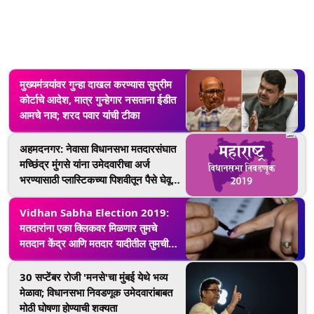
मुख्यमंत्र्यांवर गुन्हा दाखल करण्यास सुप्रीम
कोर्टाचे आदेश, मात्र गुन्हेगार नसताना ईडीत
आमचे नाव; शरद पवार यांची टीका
अहमदनगर: नेवासा विधानसभा मतदारसंघात
मच्छिंद्र मुंगसे यांना उमेदवारीचा अर्ज
भरण्यासाठी प्लास्टिकच्या पिशवीतून पैसे घेवून
येणे पडले महागात; 5 हजारांचा दंड
Vidhan Sabha Election 2019:
मतदारांना एका क्लिकवर मिळणार तुमचे
मतदान केंद्र आणि मतदार यादीतील तुमची
सविस्तर माहिती
30 सप्टेंबर रोजी 'मनसे'चा मुंबई येथे भव्य
मेळावा; विधानसभा निवडणूक उमेदवारांबाबत
मोठी घोषणा होण्याची शक्यता