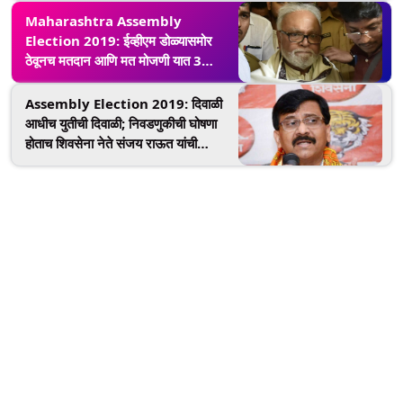
Maharashtra Assembly
Election 2019: ईव्हीएम डोळ्यासमोर
ठेवूनच मतदान आणि मत मोजणी यात 3
दिवसाचे अंतर? छगन भुजबळ यांच्याकडून
शंका व्यक्त
Assembly Election 2019: दिवाळी
आधीच युतीची दिवाळी; निवडणुकीची घोषणा
होताच शिवसेना नेते संजय राऊत यांची
प्रतिक्रिया