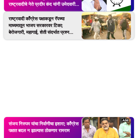
राष्ट्रवादीचे नेते प्रदीप कंद यांनी उमेदवारी
अर्ज घेतला मागे
राष्ट्रवादी काँग्रेस पक्षाकडून रॅपच्या
माध्यमातून भाजप सरकारवर टिका;
बेरोजगारी, महागाई, शेती संदर्भात प्रश्न
निर्माण, पाहा संपूर्ण व्हिडिओ
संजय निरुपम यांचा निर्वाणीचा इशारा; काँग्रेस
पक्षात बदल न झाल्यास ठोकणार रामराम