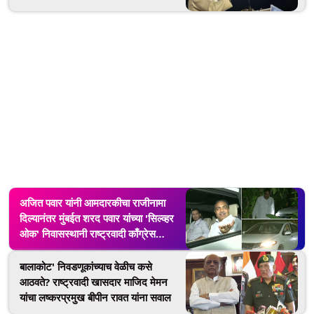
अजित पवार यांनी आमदारकीचा राजीनामा
दिल्यानंतर मुंबईत शरद पवार यांच्या 'सिल्व्हर
ओक' निवासस्थानी राष्ट्रवादी काँग्रेस
नेत्यांची बैठक
बालाकोट' निवडणूकांच्याच वेळीच कसे
आठवते? राष्ट्रवादी खासदार माजिद मेमन
यांचा लष्करप्रमुख बीपीन रावत यांना सवाल