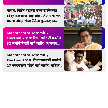
नागपूर: नितीन गडकरी यांच्या उपस्थितीत
देवेंद्र फडणवीस, चंद्रकांत पाटील यांच्यासह
भाजपा उमेदवारांच्या रॅलीला सुरूवात; आज
भरणार विधानसभेसाठी उमेदवारी अर्ज
Maharashtra Assembly
Election 2019: विधानसभेसाठी मनसेची
32 जणांची तिसरी यादी जाहीर; पक्षाकडून
आतापर्यंत 104 उमेदवार रिंगणात
Maharashtra Assembly
Election 2019: विधानसभेसाठी मनसेची
27 उमेदवारांची पहिली यादी जाहीर; नाशिक,
पुणे, मुंबईवर फोकस