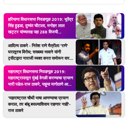
हरियाणा विधानसभा निवडणूक 2019: भूपेंद्र
सिंह हुड्डा, दुष्यंत चौटाला, मनोहर लाल
खट्टर यांच्यासह पहा 288 विजयी
उमेदवारांची संपूर्ण यादी
आदित्य ठाकरे - नितेश राणे मैत्रीला 'राणे'
घरातूनच विरोध; सख्ख्या भावाने यांनी
ट्वीटद्वारा नाराजी व्यक्त करत समोरून वार
करण्याची केली भाषा
महाराष्ट्र विधानसभा निवडणूक 2019:
महाराष्ट्रापासून मुंबई वेगळी करण्याचा प्रयत्न
भारी पडेल-राज ठाकरे, पाहूया मागोठाणे आणि
मालामधील सभेचे काही महत्त्वाचे मुद्दे
'महाराष्ट्रात चौथी भाषा आणण्याचा प्रयत्न
कराल, तर बांबू बसल्याशिवाय राहणार नाही'-
राज ठाकरे