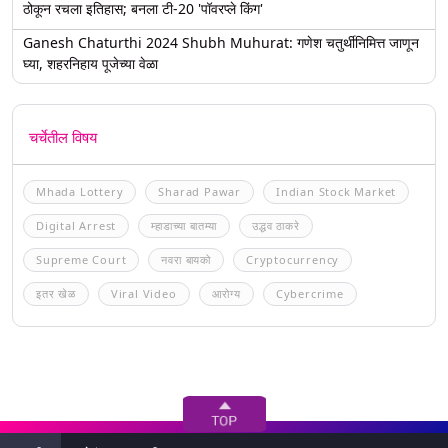
ठोकून रचला इतिहास; बनला टी-20 'पॉवरप्ले किंग'
Ganesh Chaturthi 2024 Shubh Muhurat: गणेश चतुर्थीनिमित्त जाणून
घ्या, शहरनिहाय पूजेच्या वेळा
चर्चेतील विषय
Mhada Lottery
Sharad Pawar
Indian Stock Market
Digital Arrest
म्हाडाच्या बातम्या
उद्धव ठाकरे
Supreme Court
नवरा बायको
Cryptocurrency
इतर खेळ
Viral Video
आरोग्य
Cybercrime