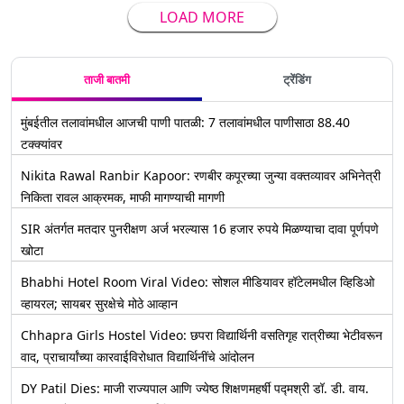
LOAD MORE
ताजी बातमी
ट्रेंडिंग
मुंबईतील तलावांमधील आजची पाणी पातळी: 7 तलावांमधील पाणीसाठा 88.40
टक्क्यांवर
Nikita Rawal Ranbir Kapoor: रणबीर कपूरच्या जुन्या वक्तव्यावर अभिनेत्री
निकिता रावल आक्रमक, माफी मागण्याची मागणी
SIR अंतर्गत मतदार पुनरीक्षण अर्ज भरल्यास 16 हजार रुपये मिळण्याचा दावा पूर्णपणे
खोटा
Bhabhi Hotel Room Viral Video: सोशल मीडियावर हॉटेलमधील व्हिडिओ
व्हायरल; सायबर सुरक्षेचे मोठे आव्हान
Chhapra Girls Hostel Video: छपरा विद्यार्थिनी वसतिगृह रात्रीच्या भेटीवरून
वाद, प्राचार्यांच्या कारवाईविरोधात विद्यार्थिनींचे आंदोलन
DY Patil Dies: माजी राज्यपाल आणि ज्येष्ठ शिक्षणमहर्षी पद्मश्री डॉ. डी. वाय.