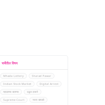
चर्चेतील विषय
Mhada Lottery
Sharad Pawar
Indian Stock Market
Digital Arrest
म्हाडाच्या बातम्या
उद्धव ठाकरे
Supreme Court
नवरा बायको