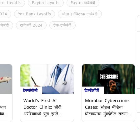
tric Layoffs
Paytm Layoffs
Paytm टाळेबंदी
2024
Yes Bank Layoffs
ओला इलेक्ट्रिक टाळेबंदी
ाकेबंदी
टाकेबंदी 2024
टेक टाळेबंदी
टेक्नॉलॉजी
टेक्नॉलॉजी
World's First AI
Mumbai Cybercrime
 भाग
Doctor Clinic: सौदी
Cases: सोशल मीडिया
नोकर
अरेबियामध्ये सुरु झाले
घोटाळ्यांचा मुंबईतील तरुणांना
024
जगातील पहिले एआय डॉक्टर
फटका; स्नॅपचॅटवर 11
क्लिनिक; जाणून घ्या कसे
वर्षांच्या मुलीला केले ब्लॅकमेल,
काढले
करते कार्य आणि प्रक्रिया
कॉलेज विद्यार्थ्याने
इंस्टाग्रामवर गमावले 2.74