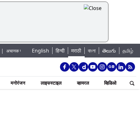
English
हिन्दी
मराठी
বাংলা
తెలుగు
தமிழ்
ूराचा धोका: खडकवासला धरणातून मुठानदी पात्रात विसर्ग सुरु; नागरिकांना नदीपात्रात न 
मनोरंजन
लाइफस्टाइल
व्हायरल
व्हिडिओ