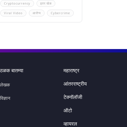
Cryptocurrency
इतर खेळ
Viral Video
आरोग्य
Cybercrime
ठळक बातम्या
महाराष्ट्र
आंतरराष्ट्रीय
लेखक
टेक्नॉलॉजी
विज्ञान
ऑटो
व्हायरल