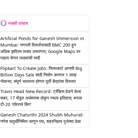
नक्की वाचाच
Artificial Ponds for Ganesh Immersion in
Mumbai: गणपती विसर्जनासाठी BMC 200 हून
अधिक कृत्रिम तलाव उभारणार; Google Maps वर
पाहता येणार तलावांची यादी
Flipkart To Create Jobs: फ्लिपकार्ट आगामी Big
Billion Days Sale साठी निर्माण करणार 1 लाख
नोकऱ्या; संपूर्ण भारतभर होणार पूर्ती केंद्रांचा विस्तार
Travis Head New Record: ट्रॅव्हिस हेडने केला
कहर, 17 चेंडूत अर्धशतक ठोकून रचला इतिहास; बनला
टी-20 'पॉवरप्ले किंग'
Ganesh Chaturthi 2024 Shubh Muhurat:
गणेश चतुर्थीनिमित्त जाणून घ्या, शहरनिहाय पूजेच्या वेळा