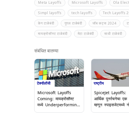
Meta Layoffs
Microsoft Layoffs
Ola Elec
Simpl layoffs
tech layoffs
Tech Layoffs 
केग टाळेबंदी
गुगल टाळेबंदी
जॉब कट्स 2024
ट
मायक्रोसॉफ्ट टाळेबंदी
मेटा टाळेबंदी
साधी टाळेबंदी
संबंधित बातम्या
टेक्नॉलॉजी
राष्ट्रीय
Microsoft Layoffs
SpiceJet Layoffs:
Coming: मायक्रोसॉफ्ट
आर्थिक पुनर्रचनेचा एक
मध्ये Underperforming
म्हणून स्पाइसजेटमध्ये 
Employees ला मिळनार
कपात; एअरलाइन्सने 2
नारळ? पुन्हा नोकरकपातीची
मध्ये सुमारे 2,000
माहिती
कर्मचाऱ्यांना कामावरून 