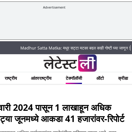
Advertisement
|
Madhur Satta Matka: मधूर सट्टा मटका बद्दल काही गोष्टी घ्या जाणून !
अचानक प
राष्ट्रीय
आंतरराष्ट्रीय
टेक्नॉलॉजी
ऑटो
क्रीडा
ारी 2024 पासून 1 लाखाहून अधिक
 एकट्या जूनमध्ये आकडा 41 हजारांवर-रिपोर्ट