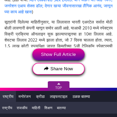
जनरेशन एआय सेक्स डॉल; देणार खऱ्या जीवनासारखा लैंगिक आनंद, जाणून
घ्या काय आहे खास
)
सूत्रांनी दिलेल्या माहितीनुसार, या लिलावात भारती एअरटेल सर्वात मोठी
बोली लावणारी कंपनी म्हणून समोर आली आहे. याआधी 2010 मध्ये स्पेक्ट्रम
विक्री प्रक्रिया ऑनलाइन सुरू झाल्यापासूनचा हा 10वा लिलाव आहे.
शेवटचा लिलाव 2022 मध्ये झाला होता, जो 7 दिवस चालला होता. त्यात,
1.5 लाख कोटी रुपयांपेक्षा जास्त किमतीच्या 5जी टेलिकॉम स्पेक्ट्रमची
विक्रमी विक्री झाली. त्या लिलावात अब्जाधीश मुकेश अंबानी यांचा जिओ
Show Full Article
सर्वाधिक बोली लावणारा ठरला होता. जिओने 88,078 कोटी रुपयांच्या सर्व
एअरवेव्हपैकी निम्म्या जागा मिळवल्या होत्या. सुनील मित्तल यांच्या भारती
Share Now
एअरटेलने 2022 च्या स्पेक्ट्रम लिलावात 43,084 कोटी रुपयांची यशस्वी
बोली लावली होती, तर व्होडाफोन-आयडियाने 18,799 कोटी रुपयांना
स्पेक्ट्रम खरेदी केले होते.
राष्ट्रीय
मनोरंजन
क्रीडा
लाइफस्टाइल
ठळक बातम्या
राष्ट्रीय
राजकीय
माहिती
शिक्षण
बातम्या