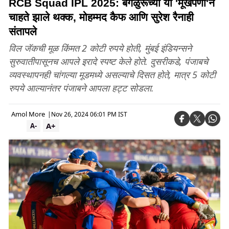
RCB Squad IPL 2025: बेंगळुरूच्या या 'मूर्खपणा'ने
चाहते झाले थक्क, मोहम्मद कैफ आणि सुरेश रैनाही
संतापले
विल जॅकची मूळ किंमत 2 कोटी रुपये होती, मुंबई इंडियन्सने
सुरुवातीपासूनच आपले इरादे स्पष्ट केले होते. दुसरीकडे, पंजाबचे
व्यवस्थापनही चांगल्या मूडमध्ये असल्याचे दिसत होते, मात्र 5 कोटी
रुपये आल्यानंतर पंजाबने आपला हट्ट सोडला.
Amol More
|
Nov 26, 2024 06:01 PM IST
A+
A-