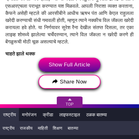
एसआरएचला पराभूत करण्यात यश मिळवले. आपली निराशा व्यक्त करताना,
कैफने असेही म्हटले की आरसीबीने आधीच ऋषभ पंत आणि केएल राहुलला
खरेदी करण्याची संधी गमावली होती, म्हणून त्याने नक्कीच विल जॅकला खरेदी
करायला हवे होते. या निर्णयावर सुरेश रैना देखील संतप्त दिसला, तर एका
लाइव्ह शोमध्ये झालेल्या चर्चेदरम्यान, त्याने विल जॅकला न खरेदी करणे ही
बेंगळुरूची मोठी चूक असल्याचे म्हटले.
चाहते झाले थक्क
Show Full Article
सोशल मीडियावर चाहते आरसीबीने लिलावात घेतलेल्या निर्णयांवर जोरदार
टीका करत आहेत. एका चाहत्याने सोशल मीडियावर लिहिले की आरसीबीने
विल जॅकचा विश्वासघात केला आहे. दरम्यान, बहुतेक लोकांचा असा विश्वास
Share Now
आहे की ट्रोल होऊनही, बेंगळुरूने एक मजबूत संघ तयार केला आहे, परंतु
त्यात विल जॅकची अनुपस्थिती मोठी कमतरता दर्शवते. एका चाहत्याने तर
म्हटले की, चाहते आरसीबीशी एकनिष्ठ आहेत, पण आरसीबीच्या मालकांना
त्यांच्या चाहत्यांची अजिबात काळजी नाही.
राष्ट्रीय
मनोरंजन
क्रीडा
लाइफस्टाइल
ठळक बातम्या
राष्ट्रीय
राजकीय
माहिती
शिक्षण
बातम्या