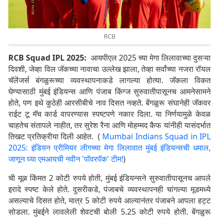
RCB
RCB Squad IPL 2025:
आयपीएल 2025 च्या मेगा लिलावाच्या दुसऱ्या
दिवशी, जेव्हा विल जॅकच्या नावाचा उल्लेख झाला, तेव्हा सर्वांच्या नजरा रॉयल
चॅलेंजर्स बंगळुरूच्या व्यवस्थापनाकडे लागल्या होत्या. जॅकला विकत
घेण्यासाठी मुंबई इंडियन्स आणि पंजाब किंग्ज सुरुवातीपासूनच आमनेसामने
होते, पण इथे कुठेही आरसीबीचे नाव दिसत नव्हते. बेंगळुरू संघानेही जॅकवर
राईट टू मॅच कार्ड वापरण्यास स्पष्टपणे नकार दिला. या निर्णयामुळे केवळ
चाहतेच संतापले नाहीत, तर सुरेश रैना आणि मोहम्मद कैफ यांनीही यासंदर्भात
तिखट प्रतिक्रीया दिली आहेत. (
Mumbai Indians Squad in IPL
2025: इंडियन प्रीमियर लीगच्या मेगा लिलावात मुंबई इंडियन्सची धमाल,
जाणून घ्या एमआयची नवीन 'पॉवरपॅक' टीम!
)
ची मूळ किंमत 2 कोटी रुपये होती, मुंबई इंडियन्सने सुरुवातीपासूनच आपले
इरादे स्पष्ट केले होते. दुसरीकडे, पंजाबचे व्यवस्थापनही चांगल्या मूडमध्ये
असल्याचे दिसत होते, मात्र 5 कोटी रुपये आल्यानंतर पंजाबने आपला हट्ट
सोडला. मुंबईने लावलेली शेवटची बोली 5.25 कोटी रुपये होती. बेंगळुरू