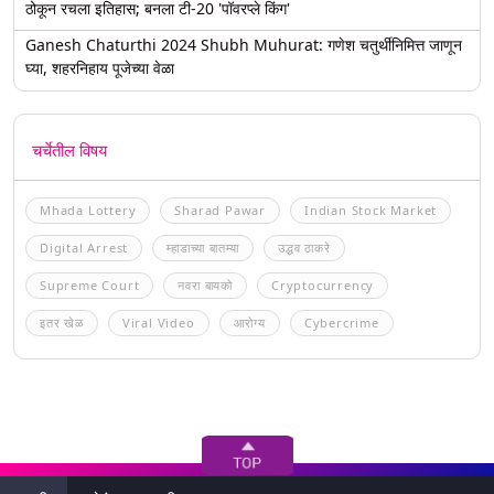
ठोकून रचला इतिहास; बनला टी-20 'पॉवरप्ले किंग'
Ganesh Chaturthi 2024 Shubh Muhurat: गणेश चतुर्थीनिमित्त जाणून
घ्या, शहरनिहाय पूजेच्या वेळा
चर्चेतील विषय
Mhada Lottery
Sharad Pawar
Indian Stock Market
Digital Arrest
म्हाडाच्या बातम्या
उद्धव ठाकरे
Supreme Court
नवरा बायको
Cryptocurrency
इतर खेळ
Viral Video
आरोग्य
Cybercrime