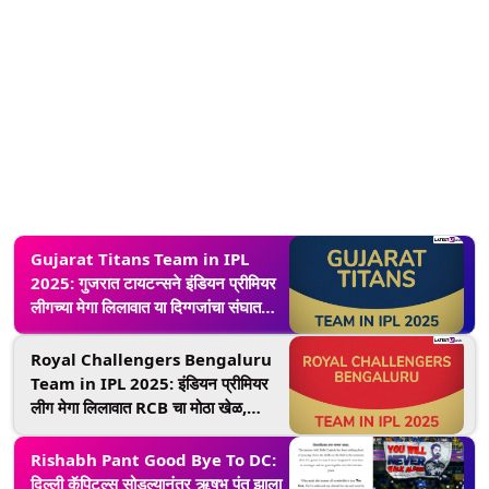
Gujarat Titans Team in IPL
2025: गुजरात टायटन्सने इंडियन प्रीमियर
लीगच्या मेगा लिलावात या दिग्गजांचा संघात
केला समावेश, पहा GT ची संपूर्ण टीम आणि
नवीन सुपरस्टार्सची यादी!
Royal Challengers Bengaluru
Team in IPL 2025: इंडियन प्रीमियर
लीग मेगा लिलावात RCB चा मोठा खेळ,
बेंगळुरूचा संपूर्ण संघ आणि नवीन स्टार्सची
यादी पहा
Rishabh Pant Good Bye To DC:
दिल्ली कॅपिटल्स सोडल्यानंतर ऋषभ पंत झाला