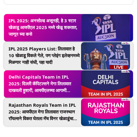
IPL 2025: अनसोल्ड असूनही, हे 3 स्टार
खेळाडू आयपीएल 2025 मध्ये खेळू शकतात,
जाणून घ्या कसे
IPL 2025 Players List: लिलावात हे
10 खेळाडू विकले गेले, पण प्लेइंग इलेव्हनमध्ये
मिळणार नाही संधी, पहा यादी
Delhi Capitals Team in IPL
2025: दिल्ली कॅपिटल्सने मेगा लिलावात
दाखवली हुशारी, आयपीएलच्या आगामी
हंगामासाठी DC च्या संपूर्ण टीमची आणि नवीन
स्टार्सची यादी पाहा!
Rajasthan Royals Team in IPL
2025: आयपीएल मेगा लिलावात राजस्थान
रॉयल्सने विकत घेतला मॅच विनर खेळाडूंचा
संघ, पाहा नवीन ताऱ्यांनी भरलेला शक्तिशाली
संघ!