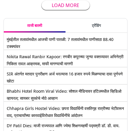
LOAD MORE
ताजी बातमी
ट्रेंडिंग
मुंबईतील तलावांमधील आजची पाणी पातळी: 7 तलावांमधील पाणीसाठा 88.40
टक्क्यांवर
Nikita Rawal Ranbir Kapoor: रणबीर कपूरच्या जुन्या वक्तव्यावर अभिनेत्री
निकिता रावल आक्रमक, माफी मागण्याची मागणी
SIR अंतर्गत मतदार पुनरीक्षण अर्ज भरल्यास 16 हजार रुपये मिळण्याचा दावा पूर्णपणे
खोटा
Bhabhi Hotel Room Viral Video: सोशल मीडियावर हॉटेलमधील व्हिडिओ
व्हायरल; सायबर सुरक्षेचे मोठे आव्हान
Chhapra Girls Hostel Video: छपरा विद्यार्थिनी वसतिगृह रात्रीच्या भेटीवरून
वाद, प्राचार्यांच्या कारवाईविरोधात विद्यार्थिनींचे आंदोलन
DY Patil Dies: माजी राज्यपाल आणि ज्येष्ठ शिक्षणमहर्षी पद्मश्री डॉ. डी. वाय.