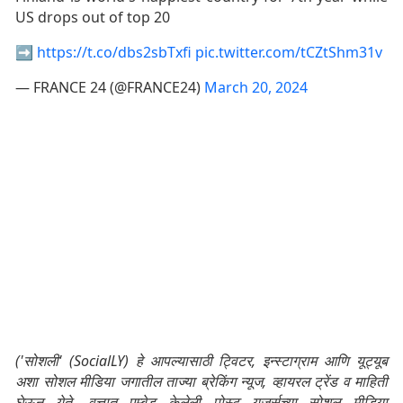
US drops out of top 20
➡️
https://t.co/dbs2sbTxfi
pic.twitter.com/tCZtShm31v
— FRANCE 24 (@FRANCE24)
March 20, 2024
('सोशली' (SocialLY) हे आपल्यासाठी ट्विटर, इन्स्टाग्राम आणि यूट्यूब
अशा सोशल मीडिया जगातील ताज्या ब्रेकिंग न्यूज, व्हायरल ट्रेंड व माहिती
घेऊन येते. वृत्तात एम्बेड केलेली पोस्ट यूजर्सच्या सोशल मीडिया