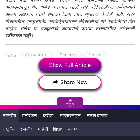
अकाऊंटमधून थेट एम्बेड करण्यात आली आहे. लेटेस्टलीच्या कर्मचाऱ्याने
अथवा लेखकाने त्याचे संपादन किंवा त्यात सुधारणा केलेली नाही. सदर
पोस्टमधील वस्तुस्थिती, प्रतिक्रियामधून लेटेस्टलीची मते प्रतिबिंबित होत
नाहीत. तसेच या मजकूराची जबाबदारी अथवा उत्तरदायीत्व लेटेस्टली
स्वीकारत नाही.)
Tags:
Afghanistan
Denmark
Finland
Show Full Article
Germany
USA
world's happiest country
Share Now
राष्ट्रीय
मनोरंजन
क्रीडा
लाइफस्टाइल
ठळक बातम्या
राष्ट्रीय
राजकीय
माहिती
शिक्षण
बातम्या