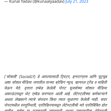
— Kunal Yadav (@kunaalyaadav)
July 21, 2023
('सोशली' (SocialLY) हे आपल्यासाठी ट्विटर, इन्स्टाग्राम आणि यूट्यूब
अशा सोशल मीडिया जगातील ताज्या ब्रेकिंग न्यूज, व्हायरल ट्रेंड व माहिती
घेऊन येते. वृत्तात एम्बेड केलेली पोस्ट यूजर्सच्या सोशल मीडिया
अकाऊंटमधून थेट एम्बेड करण्यात आली आहे. लेटेस्टलीच्या कर्मचाऱ्याने
अथवा लेखकाने त्याचे संपादन किंवा त्यात सुधारणा केलेली नाही. सदर
पोस्टमधील वस्तुस्थिती, प्रतिक्रियामधून लेटेस्टलीची मते प्रतिबिंबित होत
नाहीत. तसेच या मजकूराची जबाबदारी अथवा उत्तरदायीत्व लेटेस्टली