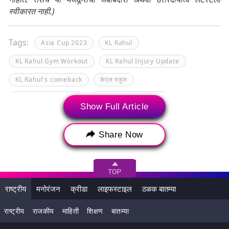
स्वीकारत नाही.)
Tags:
Asia Cup 2023
KL Rahul
KL Rahul Gym Workout
KL Rahul Injury Update
KL Rahul's comeback
केएल राहुल
केएल राहुल जिम वर्कआउट
केएल राहुल दुखापती अपडेट
Show Full Article
केएल राहुलचे पुनरागमन आशिया कप 2023
Share Now
राष्ट्रीय
मनोरंजन
क्रीडा
लाइफस्टाइल
ठळक बातम्या
राष्ट्रीय
राजकीय
माहिती
शिक्षण
बातम्या