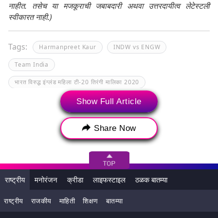
नाहीत. तसेच या मजकूराची जबाबदारी अथवा उत्तरदायीत्व लेटेस्टली
स्वीकारत नाही.)
Tags:
Harmanpreet Kaur
INDW vs ENGW
Team India
भारत विरुद्ध इंग्लंड महिला टी-20 तिरंगी मालिका 2020
महिला क्रिकेट
हरमनप्रीत कौर
Show Full Article
Share Now
राष्ट्रीय
मनोरंजन
क्रीडा
लाइफस्टाइल
ठळक बातम्या
राष्ट्रीय
राजकीय
माहिती
शिक्षण
बातम्या