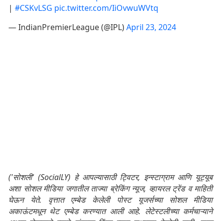
|
#CSKvLSG
pic.twitter.com/IiOvwuWVtq
— IndianPremierLeague (@IPL)
April 23, 2024
('सोशली' (SocialLY) हे आपल्यासाठी ट्विटर, इन्स्टाग्राम आणि यूट्यूब
अशा सोशल मीडिया जगातील ताज्या ब्रेकिंग न्यूज, व्हायरल ट्रेंड व माहिती
घेऊन येते. वृत्तात एम्बेड केलेली पोस्ट यूजर्सच्या सोशल मीडिया
अकाऊंटमधून थेट एम्बेड करण्यात आली आहे. लेटेस्टलीच्या कर्मचाऱ्याने