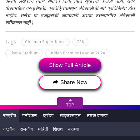
अथवा लेखकाने त्याचे संपादन किंवा त्यात सुधारणा केलेली नाही. सदर
पोस्टमधील वस्तुस्थिती, प्रतिक्रियामधून लेटेस्टलीची मते प्रतिबिंबित होत
नाहीत. तसेच या मजकूराची जबाबदारी अथवा उत्तरदायीत्व लेटेस्टली
स्वीकारत नाही.)
Tags:
Chennai Super Kings
CSK
Ekana Stadium
Indian Premier League 2024
IPL 2024
KL Rahul
LSG
LSG vs CSK
Show Full Article
Lucknow Super Giants
Share Now
Lucknow Super Giants vs Chennai Super Kings
MS Dhoni
आयपीएल 2024
इंडियन प्रीमियर लीग 2024
एकना स्टेडियम
एमएस धोनी
राष्ट्रीय
मनोरंजन
क्रीडा
लाइफस्टाइल
ठळक बातम्या
एलएसजी
एलएसजी विरुद्ध सीएसके
केएल राहुल
राष्ट्रीय
राजकीय
माहिती
शिक्षण
बातम्या
चेन्नई सुपर किंग्स
लखनौ सुपर जायंट्स