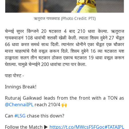
ऋतुराज गायकवाड (Photo Credit: PTI)
चेन्नई सुपर किंग्जने 20 षटकात 4 बाद 210 धावा केल्या. ऋतुराज
गायकवाडनं 108 धावांची शतकी खेळी केली. त्याला शिवम दुबेने 27 चेंडूत
66 धावा करत समर्थ साथ दिली. त्यानंतर धोनीने एका चेंडूत एक चौकार
मारत चाहत्यांचे पैसे वसूल करून दिले. शिवम दुबेने 16 व्या षटकात यश
ठाकूरला सलग तीन षटकार ठोकत एकाच षटकात 19 धावा वसूल करून
घेतल्या. यामुळे चेन्नईने 200 धावांचा टप्पा पार केला.
पाहा पोस्ट -
Innings Break!
Ruturaj Gaikwad leads from the front with a TON as
@ChennaiIPL
reach 210/4 🙌
Can
#LSG
chase this down?
Follow the Match ▶️
https://t.co/MWcsF5FGoc
#TATAIPL