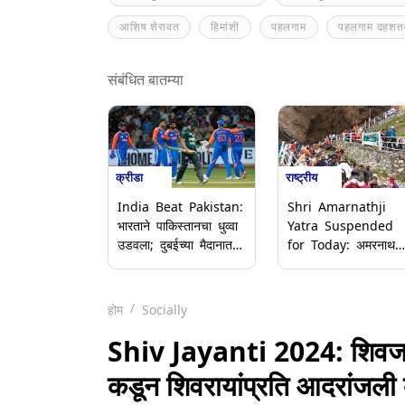
आशिष शेरावत
हिमांशी
पहलगाम
पहलगाम दहशतव
संबंधित बातम्या
क्रीडा
राष्ट्रीय
India Beat Pakistan:
Shri Amarnathji
भारताने पाकिस्तानचा धुव्वा
Yatra Suspended
उडवला; दुबईच्या मैदानात
for Today: अमरनाथ
'सूर्याच्या सेने'ची धमाकेदार
यात्रेच्या बालटाल मार्गावर
कामगिरी
भूस्खलन, महिला भाविकेच
मृत्यू; यात्रा स्थगित
होम
Socially
Shiv Jayanti 2024: शिवज
कडून शिवरायांप्रति आदरांजली व