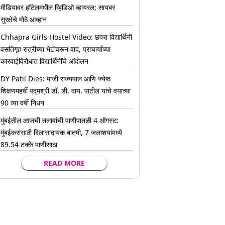
मीडियावर हॉटेलमधील व्हिडिओ व्हायरल; सायबर
सुरक्षेचे मोठे आव्हान
Chhapra Girls Hostel Video: छपरा विद्यार्थिनी
वसतिगृह रात्रीच्या भेटीवरून वाद, प्राचार्यांच्या
कारवाईविरोधात विद्यार्थिनींचे आंदोलन
DY Patil Dies: माजी राज्यपाल आणि ज्येष्ठ
शिक्षणमहर्षी पद्मश्री डॉ. डी. वाय. पाटील यांचे वयाच्या
90 व्या वर्षी निधन
मुंबईतील आजची तलावांची पाणीपातळी 4 ऑगस्ट:
मुंबईकरांसाठी दिलासादायक बातमी, 7 जलाशयांमध्ये
89.54 टक्के पाणीसाठा
READ MORE