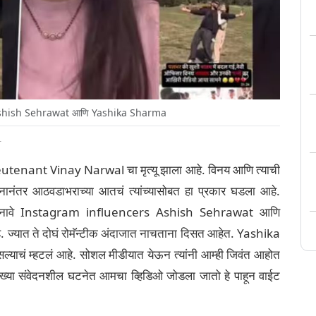
shish Sehrawat आणि Yashika Sharma
T
ieutenant Vinay Narwal चा मृत्यू झाला आहे. विनय आणि त्याची
लग्नानंतर आठवडाभराच्या आतचं त्यांच्यासोबत हा प्रकार घडला आहे.
च्या नावे Instagram influencers Ashish Sehrawat आणि
ज्यात ते दोघं रोमॅन्टीक अंदाजात नाचताना दिसत आहेत. Yashika
्याचं म्हटलं आहे. सोशल मीडीयात येऊन त्यांनी आम्ही जिवंत आहोत
ख्या संवेदनशील घटनेत आमचा व्हिडिओ जोडला जातो हे पाहून वाईट