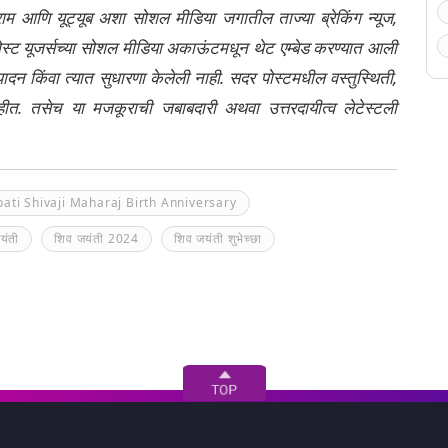
्राम आणि यूट्यूब अशा सोशल मीडिया जगातील ताज्या ब्रेकिंग न्यूज,
ेली पोस्ट यूजर्सच्या सोशल मीडिया अकाऊंटमधून थेट एम्बेड करण्यात आली
ंपादन किंवा त्यात सुधारणा केलेली नाही. सदर पोस्टमधील वस्तुस्थिती,
नाहीत. तसेच या मजकूराची जबाबदारी अथवा उत्तरदायीत्व लेटेस्टली
ati Shivaji Maharaj Birth Anniversary
यंती
शिव जयंती 2024
शिव जयंती शुभेच्छा