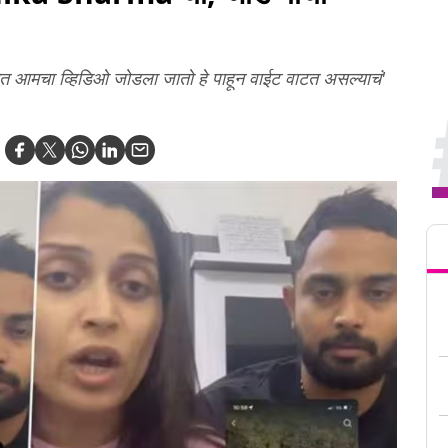
त आमचा व्हिडिओ जोडला जातो हे पाहून वाईट वाटत असल्याचं'
Tren