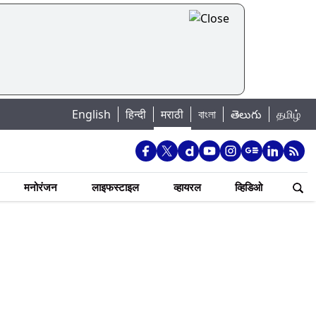
English
हिन्दी
मराठी
বাংলা
తెలుగు
தமிழ்
मनोरंजन
लाइफस्टाइल
व्हायरल
व्हिडिओ