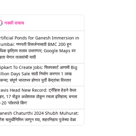
नक्की वाचाच
rtificial Ponds for Ganesh Immersion in
umbai: गणपती विसर्जनासाठी BMC 200 हून
धिक कृत्रिम तलाव उभारणार; Google Maps वर
हता येणार तलावांची यादी
lipkart To Create Jobs: फ्लिपकार्ट आगामी Big
illion Days Sale साठी निर्माण करणार 1 लाख
कऱ्या; संपूर्ण भारतभर होणार पूर्ती केंद्रांचा विस्तार
ravis Head New Record: ट्रॅव्हिस हेडने केला
हर, 17 चेंडूत अर्धशतक ठोकून रचला इतिहास; बनला
-20 'पॉवरप्ले किंग'
anesh Chaturthi 2024 Shubh Muhurat:
ेश चतुर्थीनिमित्त जाणून घ्या, शहरनिहाय पूजेच्या वेळा