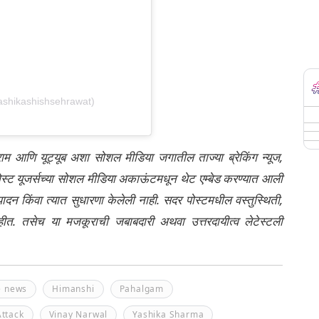
ashikashishsehrawat)
्राम आणि यूट्यूब अशा सोशल मीडिया जगातील ताज्या ब्रेकिंग न्यूज,
ेली पोस्ट यूजर्सच्या सोशल मीडिया अकाऊंटमधून थेट एम्बेड करण्यात आली
ंपादन किंवा त्यात सुधारणा केलेली नाही. सदर पोस्टमधील वस्तुस्थिती,
नाहीत. तसेच या मजकूराची जबाबदारी अथवा उत्तरदायीत्व लेटेस्टली
e news
Himanshi
Pahalgam
Attack
Vinay Narwal
Yashika Sharma