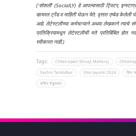
('सोशली' (SocialLY) हे आपल्यासाठी ट्विटर, इन्स्टाग
व्हायरल ट्रेंड व माहिती घेऊन येते. वृत्तात एम्बेड केल
आहे. लेटेस्टलीच्या कर्मचाऱ्याने अथवा लेखकाने त्याचे स
प्रतिक्रियामधून लेटेस्टलीची मते प्रतिबिंबित होत 
स्वीकारत नाही.)
Tags:
Chhatrapati Shivaji Maharaj
Chhatrap
Sachin Tendulkar
Shiv Jayanti 2024
शिव ज
सचिन तेंडुलकर