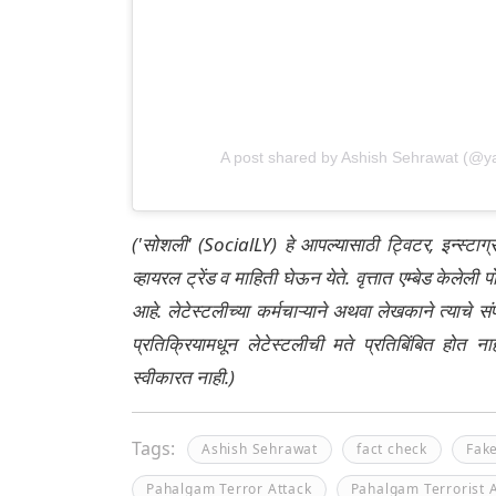
A post shared by Ashish Sehrawat (@y
('सोशली' (SocialLY) हे आपल्यासाठी ट्विटर, इन्स्टाग
व्हायरल ट्रेंड व माहिती घेऊन येते. वृत्तात एम्बेड केल
आहे. लेटेस्टलीच्या कर्मचाऱ्याने अथवा लेखकाने त्याचे स
प्रतिक्रियामधून लेटेस्टलीची मते प्रतिबिंबित होत 
स्वीकारत नाही.)
Tags:
Ashish Sehrawat
fact check
Fak
Pahalgam Terror Attack
Pahalgam Terrorist 