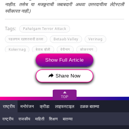
नाहीत. तसेच या मजकूराची जबाबदारी अथवा उत्तरदायीत्व लेटेस्टली
स्वीकारत नाही.)
Tags:
Pahalgam Terror Attack
पहलगाम दहशतवादी हल्ला
Betaab Valley
Verinag
Kokernag
बेताब व्हॅली
वेरीनाग
कोकरनाग
Show Full Article
Share Now
राष्ट्रीय
मनोरंजन
क्रीडा
लाइफस्टाइल
ठळक बातम्या
राष्ट्रीय
राजकीय
माहिती
शिक्षण
बातम्या