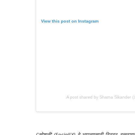
View this post on Instagram
A post shared by Shama Sikander 
('सोशली' (SocialLY) हे आपल्यासाठी ट्विटर, इन्स्टाग