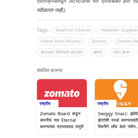
प्रतिक्रियामधून लेटेस्टलीची मते प्रतिबिंबित होत 
स्वीकारत नाही.)
Tags:
Healthier Choices
Healthier Suggest
Online Food Delivery
Zomato
Zomato He
ऑनलाइन डिलिव्हरी प्लॅटफॉर्म
झोमॅटो
नवीन फिचर
संबंधित बातम्या
राष्ट्रीय
राष्ट्रीय
Zomato Board कडून
Swiggy Snacc: झोमॅट
कंपनीचं नाव Eternal
झेप्टोशी स्पर्धा करण्यासाठी
करण्याच्या प्रस्तावाला मंजुरी
स्विगीने लाँच केले नवीन
ॲप 'स्नॅक'; 10-15