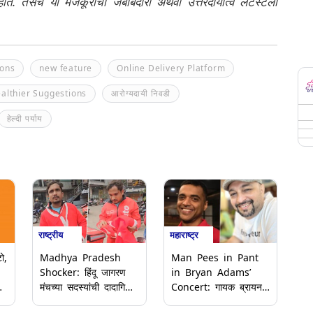
नाहीत. तसेच या मजकूराची जबाबदारी अथवा उत्तरदायीत्व लेटेस्टली
ions
new feature
Online Delivery Platform
althier Suggestions
आरोग्यदायी निवडी
हेल्दी पर्याय
राष्ट्रीय
महाराष्ट्र
ो,
Madhya Pradesh
Man Pees in Pant
Shocker: हिंदू जागरण
in Bryan Adams’
मंचच्या सदस्यांची दादागिरी;
Concert: गायक ब्रायन
झोमॅटो डिलिव्हरी बॉयला
ॲडम्सच्या मुंबई कॉन्सर्टमध्ये