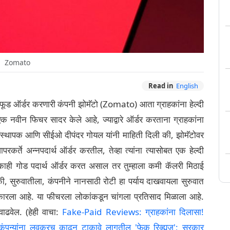
Zomato
Read in
English
ड ऑर्डर करणारी कंपनी झोमॅटो (Zomato) आता ग्राहकांना हेल्दी
क नवीन फिचर सादर केले आहे, ज्याद्वारे ऑर्डर करताना ग्राहकांना
सह-संस्थापक आणि सीईओ दीपंदर गोयल यांनी माहिती दिली की, झोमॅटोवर
रकर्ते अन्नपदार्थ ऑर्डर करतील, तेव्हा त्यांना त्यासोबत एक हेल्दी
काही गोड पदार्थ ऑर्डर करत असाल तर तुम्हाला कमी कॅलरी मिठाई
ी, सुरुवातीला, कंपनीने नानसाठी रोटी हा पर्याय दाखवायला सुरुवात
ारला आहे. या फीचरला लोकांकडून चांगला प्रतिसाद मिळाला आहे.
वाढवेल. (हेही वाचा:
Fake-Paid Reviews: ग्राहकांना दिलासा!
न्यांना लवकरच काढून टाकावे लागतील 'फेक रिव्ह्यूज'; सरकार