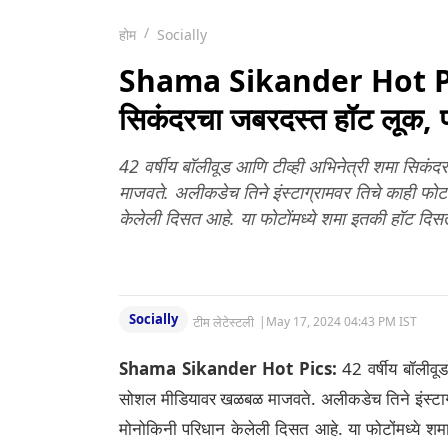
मिनिटांत फूड डिलिव्हरी
होणार
होम
Socially
Shama Sikander Hot Pics
सिकंदरचा जबरदस्त हॉट लूक, प
42 वर्षीय बॉलीवूड आणि टीव्ही अभिनेत्री शमा सिकं
माजवते. अलीकडेच तिने इंस्टाग्रामवर तिचे काही फोटो
केलेली दिसत आहे. या फोटोंमध्ये शमा इतकी हॉट दि
Socially
टीम लेटेस्टली
|
May 17, 2024 04:43 PM IST
Shama Sikander Hot Pics:
42 वर्षीय बॉलीवू
सोशल मीडियावर खळबळ माजवते. अलीकडेच तिने इंस्टाग्रा
मोनोकिनी परिधान केलेली दिसत आहे. या फोटोंमध्ये 