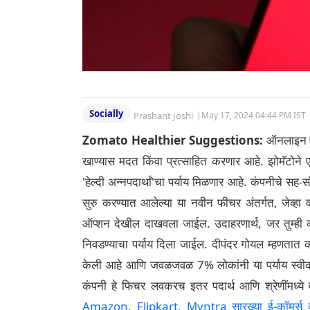
Socially
Prashant Joshi
|
May 17, 2024 04:44 PM IST
Zomato Healthier Suggestions:
ऑनलाइन फू
खाण्यास मदत किंवा प्रत्साहित करणार आहे. झोमॅटोने ए
'हेल्दी अन्नपदार्थां'चा पर्याय मिळणार आहे. कंपनीचे 
सुरु करण्यात आलेल्या या नवीन फीचर अंतर्गत, जेव्हा वाप
ऑप्शन देखील दाखवला जाईल. उदाहरणार्थ, जर तुम्ही 
निवडण्याचा पर्याय दिला जाईल. दीपंदर गोयल म्हणतात क
केली आहे आणि जवळजवळ 7% लोकांनी या पर्याय स्वीक
कंपनी हे फिचर लवकरच इतर पदार्थ आणि श्रेणींमध्ये 
Amazon, Flipkart, Myntra सारख्या ई-कॉमर्स कंप