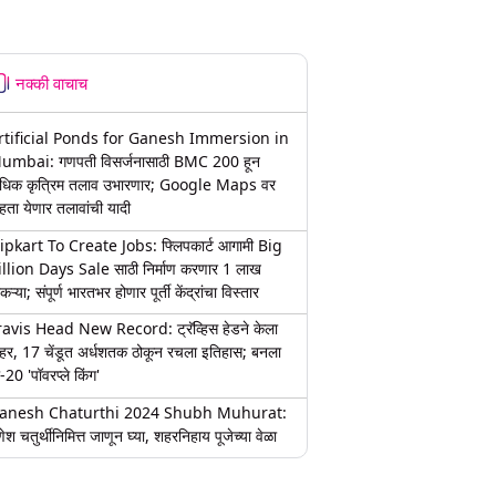
नक्की वाचाच
rtificial Ponds for Ganesh Immersion in
umbai: गणपती विसर्जनासाठी BMC 200 हून
धिक कृत्रिम तलाव उभारणार; Google Maps वर
हता येणार तलावांची यादी
lipkart To Create Jobs: फ्लिपकार्ट आगामी Big
illion Days Sale साठी निर्माण करणार 1 लाख
कऱ्या; संपूर्ण भारतभर होणार पूर्ती केंद्रांचा विस्तार
ravis Head New Record: ट्रॅव्हिस हेडने केला
हर, 17 चेंडूत अर्धशतक ठोकून रचला इतिहास; बनला
-20 'पॉवरप्ले किंग'
anesh Chaturthi 2024 Shubh Muhurat:
ेश चतुर्थीनिमित्त जाणून घ्या, शहरनिहाय पूजेच्या वेळा