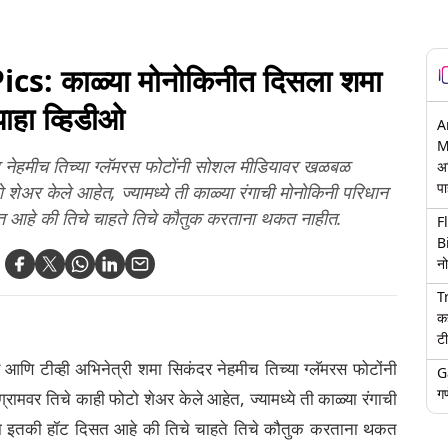
सांताक्लॉजचा पोशाख
मधुमेही व्यक्तीने पँटमध्ये
काढण्यास पाडले भाग
केली लघवी; Deepinder
(Watch Video)
Goyal सह आयोजकांना
खराब व्यवस्थापनाबद्दल
: काळ्या मोनोकिनीत दिसला शमा
फटकारले
ाहा व्हिडीओ
A
M
दर नेहमीच तिच्या ग्लॅमरस फोटोंनी सोशल मीडियावर खळबळ
अ
पा
 शेअर केले आहेत, ज्यामध्ये ती काळ्या रंगाची मोनोकिनी परिधान
सत आहे की तिचे चाहते तिचे कौतुक करताना थकत नाहीत.
F
B
नो
T
क
टी
ड आणि टीव्ही अभिनेत्री शमा सिकंदर नेहमीच तिच्या ग्लॅमरस फोटोंनी
G
गण
मवर तिचे काही फोटो शेअर केले आहेत, ज्यामध्ये ती काळ्या रंगाची
शमा इतकी हॉट दिसत आहे की तिचे चाहते तिचे कौतुक करताना थकत