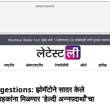
Advertisement
 Water Cut: मुंबई मध्ये 11ऑगस्टला 24 तासांसाठी पाणी पुरवठा राहणार बंद; पहा कुठे 
राष्ट्रीय
आंतरराष्ट्रीय
टेक्नॉलॉजी
ऑटो
क्रीडा
tions: झोमॅटोने सादर केले
ांना मिळणार 'हेल्दी अन्नपदार्थां'चा