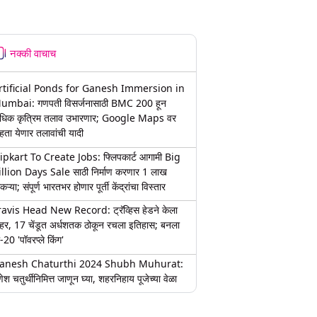
नक्की वाचाच
rtificial Ponds for Ganesh Immersion in
umbai: गणपती विसर्जनासाठी BMC 200 हून
धिक कृत्रिम तलाव उभारणार; Google Maps वर
हता येणार तलावांची यादी
lipkart To Create Jobs: फ्लिपकार्ट आगामी Big
illion Days Sale साठी निर्माण करणार 1 लाख
कऱ्या; संपूर्ण भारतभर होणार पूर्ती केंद्रांचा विस्तार
ravis Head New Record: ट्रॅव्हिस हेडने केला
हर, 17 चेंडूत अर्धशतक ठोकून रचला इतिहास; बनला
-20 'पॉवरप्ले किंग'
anesh Chaturthi 2024 Shubh Muhurat:
ेश चतुर्थीनिमित्त जाणून घ्या, शहरनिहाय पूजेच्या वेळा