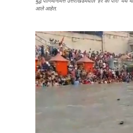
बुद्ध पौर्णिमेनिमित्त उत्तराखंडमधील 'हर की पौरी' येथे
आले आहेत.