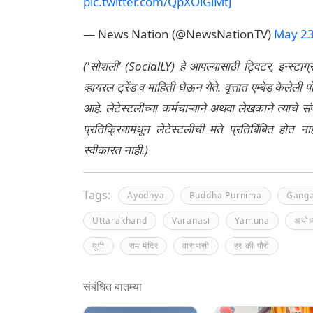
pic.twitter.com/QpXOlGiMtJ
— News Nation (@NewsNationTV)
May 23
('सोशली' (SocialLY) हे आपल्यासाठी ट्विटर, इन्स्टाग
व्हायरल ट्रेंड व माहिती घेऊन येते. वृत्तात एम्बेड केल
आहे. लेटेस्टलीच्या कर्मचाऱ्याने अथवा लेखकाने त्याचे स
प्रतिक्रियामधून लेटेस्टलीची मते प्रतिबिंबित होत 
स्वीकारत नाही.)
Tags:
Ayodhya
Buddha Purnima
Gang
Uttarakhand
Varanasi
Yamuna
अयोध्
यूपी
राम मंदिर
वाराणसी
हर की पौरी
संबंधित बातम्या