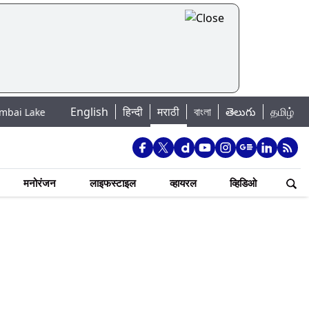
English
हिन्दी
मराठी
বাংলা
తెలుగు
தமிழ்
r Levels: मुंबई पाणीपुरवठा अपडेट: शहरातील 7 तलावांमधील जलसाठा 88.93 टक्क्यां
मनोरंजन
लाइफस्टाइल
व्हायरल
व्हिडिओ