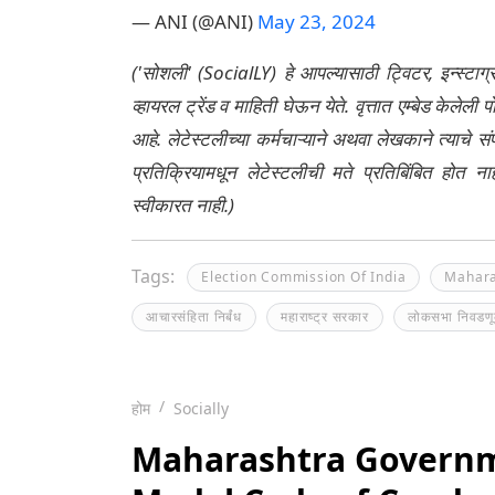
— ANI (@ANI)
May 23, 2024
('सोशली' (SocialLY) हे आपल्यासाठी ट्विटर, इन्स्टाग
व्हायरल ट्रेंड व माहिती घेऊन येते. वृत्तात एम्बेड केल
आहे. लेटेस्टलीच्या कर्मचाऱ्याने अथवा लेखकाने त्याचे स
प्रतिक्रियामधून लेटेस्टलीची मते प्रतिबिंबित होत 
स्वीकारत नाही.)
Tags:
Election Commission Of India
Mahara
आचारसंहिता निर्बंध
महाराष्ट्र सरकार
लोकसभा निवडण
होम
Socially
Maharashtra Governme