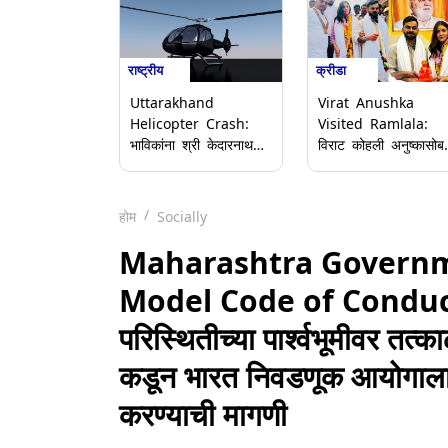
राष्ट्रीय
क्रीडा
Uttarakhand
Virat Anushka
Helicopter Crash:
Visited Ramlala:
भाविकांना श्री केदारनाथ
विराट कोहली अनुष्कासोब
धामहून गुप्तकाशीला घेऊन
पोहोचला अयोध्येत,
जाणारे हेलिकॉप्टर झाले
रामलल्ला आणि हनुमानगढी
क्रॅश; 6 जणांच्या मृत्यूची
घेतले दर्शन
होम
Socially
भीती
Maharashtra Governme
Model Code of Conduct: मह
परिस्थितीच्या पार्श्वभूमीवर त
कडून भारत निवडणूक आयोगाला 
करण्याची मागणी