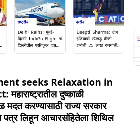
राष्ट्रीय
क्रीडा
Delhi Rains: मुंबई-
Deepti Sharma: टीम
दिल्ली IndiGo Flight चं
इंडियाची खेळाडू दीप्ती
त
दिल्लीतील प्रतिकूल हवामान
शर्माची 25 लाख रुपयांची
आणि विमानात अपुर्‍या
फसवणूक, सहकारी
चे
इंधनामुळे Emergency
खेळाडूवर आरोप; गुन्हा
Landing (Watch
दाखल
Video)
nt seeks Relaxation in
ाराष्ट्रातील दुष्काळी
त्काळ मदत करण्यासाठी राज्य सरकार
पत्र लिहून आचारसंहितेला शिथिल