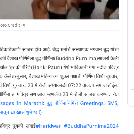
oto Credit -X
त ठिकठिकाणी साजरा होत आहे. बौद्ध धर्माचे संस्थापक भगवान बुद्ध यांचा
े दरवर्षी वैशाख पौर्णिमेला बुद्ध पौर्णिमा(Buddha Purnima)साजरी केली
ील 'हर की पौरी' (Har ki Pauri) येथे भाविकांनी गंगा नदीत पवित्र
ॅलेंडरनुसार, वैशाख महिन्याच्या शुक्ल पक्षाची पौर्णिमा तिथी बुधवार,
 तिथी गुरुवार, 23 मे रोजी संध्याकाळी 07:22 वाजता समाप्त होईल.
 पौर्णिमा हा पवित्र सण आज म्हणजेचं 23 मे रोजी साजरा करण्यात येत
es In Marathi: बुद्ध पौर्णिमानिमित्त Greetings, SMS,
 द्या खास शुभेच्छा!)
ं पवित्र डुबकी लगाई
#Haridwar
#BuddhaPurnima2024