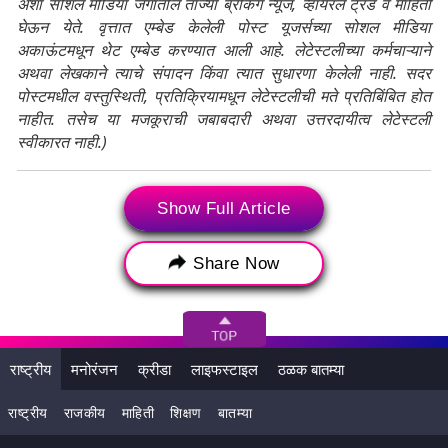
अशा सोशल मीडिया जगातील ताज्या ब्रेकिंग न्यूज, व्हायरल ट्रेंड व माहिती
घेऊन येते. वृत्तात एम्बेड केलेली पोस्ट यूजर्सच्या सोशल मीडिया
अकाऊंटमधून थेट एम्बेड करण्यात आली आहे. लेटेस्टलीच्या कर्मचाऱ्याने
अथवा लेखकाने त्याचे संपादन किंवा त्यात सुधारणा केलेली नाही. सदर
पोस्टमधील वस्तुस्थिती, प्रतिक्रियामधून लेटेस्टलीची मते प्रतिबिंबित होत
नाहीत. तसेच या मजकूराची जबाबदारी अथवा उत्तरदायीत्व लेटेस्टली
स्वीकारत नाही.)
Tags:
Belgaon
karnataka
Show Full Article
karnataka assembly
Share Now
Karnataka Assembly Elections
Karnataka Assembly Elections 2023
Karnataka Election 2023
राष्ट्रीय
मनोरंजन
क्रीडा
लाइफस्टाइल
ठळक बातम्या
Karnataka Vidhan Sabha
marathi
राष्ट्रीय
राजकीय
माहिती
शिक्षण
बातम्या
Marathi In Karnataka
Raj Thackeray
कर्नाटक