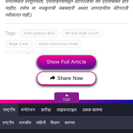
पोस्टमधील वस्तुस्थिती, प्रतिक्रियामधून लेटेस्टलीची मते प्रतिबिंबित होत
नाहीत. तसेच या मजकूराची जबाबदारी अथवा उत्तरदायीत्व लेटेस्टली
स्वीकारत नाही.)
Tags:
Anticipatory Bail
Kerala High Court
Rape Case
semi-conscious state
अटकपूर्व जामीन
केरळ उच्च न्यायालय
बलात्कार
Show Full Article
लैंगिक संबंध
लैंगिक संबंध संमती
Share Now
राष्ट्रीय
मनोरंजन
क्रीडा
लाइफस्टाइल
ठळक बातम्या
राष्ट्रीय
राजकीय
माहिती
शिक्षण
बातम्या