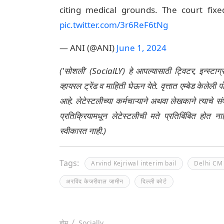
citing medical grounds. The court fix
pic.twitter.com/3r6ReF6tNg
— ANI (@ANI)
June 1, 2024
('सोशली' (SocialLY) हे आपल्यासाठी ट्विटर, इन्स्टाग
व्हायरल ट्रेंड व माहिती घेऊन येते. वृत्तात एम्बेड केल
आहे. लेटेस्टलीच्या कर्मचाऱ्याने अथवा लेखकाने त्याचे स
प्रतिक्रियामधून लेटेस्टलीची मते प्रतिबिंबित होत 
स्वीकारत नाही.)
Tags:
Arvind Kejriwal interim bail
Delhi CM 
अरविंद केजरीवाल जामीन
दिल्ली कोर्ट
होम
Socially