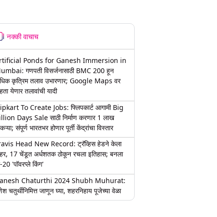
नक्की वाचाच
rtificial Ponds for Ganesh Immersion in
umbai: गणपती विसर्जनासाठी BMC 200 हून
धिक कृत्रिम तलाव उभारणार; Google Maps वर
हता येणार तलावांची यादी
lipkart To Create Jobs: फ्लिपकार्ट आगामी Big
illion Days Sale साठी निर्माण करणार 1 लाख
कऱ्या; संपूर्ण भारतभर होणार पूर्ती केंद्रांचा विस्तार
ravis Head New Record: ट्रॅव्हिस हेडने केला
हर, 17 चेंडूत अर्धशतक ठोकून रचला इतिहास; बनला
-20 'पॉवरप्ले किंग'
anesh Chaturthi 2024 Shubh Muhurat:
ेश चतुर्थीनिमित्त जाणून घ्या, शहरनिहाय पूजेच्या वेळा