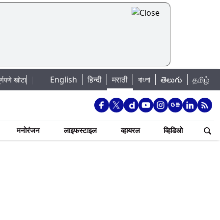
|
English
हिन्दी
मराठी
বাংলা
తెలుగు
தமிழ்
Mumbai Lake Water Levels: मुंबई पाणीपुरवठा अपडेट: शहरातील 7 तलावांमधील जल
मनोरंजन
लाइफस्टाइल
व्हायरल
व्हिडिओ