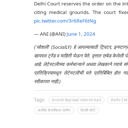
Delhi Court reserves the order on the in
citing medical grounds. The court fix
pic.twitter.com/3r6ReF6tNg
— ANI (@ANI)
June 1, 2024
('सोशली' (SocialLY) हे आपल्यासाठी ट्विटर, इन्स्टाग
व्हायरल ट्रेंड व माहिती घेऊन येते. वृत्तात एम्बेड केल
आहे. लेटेस्टलीच्या कर्मचाऱ्याने अथवा लेखकाने त्याचे स
प्रतिक्रियामधून लेटेस्टलीची मते प्रतिबिंबित होत 
स्वीकारत नाही.)
Tags:
Arvind Kejriwal interim bail
Delhi CM 
अरविंद केजरीवाल जामीन
दिल्ली कोर्ट