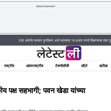
Advertisement
SIR अंतर्गत मतदार पुनरीक्षण अर्ज भरल्यास 16 हजार रुपये मिळण्याचा दावा पूर्णपणे खोटा
राष्ट्रीय
आंतरराष्ट्रीय
टेक्नॉलॉजी
ऑटो
क्रीडा
य पक्ष सहभागी; पवन खेडा यांच्या