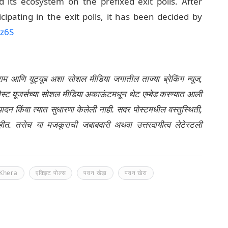
its ecosystem on the prefixed exit polls. After
cipating in the exit polls, it has been decided by
ez6S
्राम आणि यूट्यूब अशा सोशल मीडिया जगातील ताज्या ब्रेकिंग न्यूज,
ेली पोस्ट यूजर्सच्या सोशल मीडिया अकाऊंटमधून थेट एम्बेड करण्यात आली
ंपादन किंवा त्यात सुधारणा केलेली नाही. सदर पोस्टमधील वस्तुस्थिती,
नाहीत. तसेच या मजकूराची जबाबदारी अथवा उत्तरदायीत्व लेटेस्टली
Khera
एक्झिट पोल्स
पवन खेड़ा
पवन खेरा