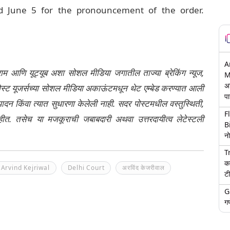
ed June 5 for the pronouncement of the order.
A
्राम आणि यूट्यूब अशा सोशल मीडिया जगातील ताज्या ब्रेकिंग न्यूज,
M
अ
ेली पोस्ट यूजर्सच्या सोशल मीडिया अकाऊंटमधून थेट एम्बेड करण्यात आली
पा
ंपादन किंवा त्यात सुधारणा केलेली नाही. सदर पोस्टमधील वस्तुस्थिती,
F
नाहीत. तसेच या मजकूराची जबाबदारी अथवा उत्तरदायीत्व लेटेस्टली
B
नो
T
क
Arvind Kejriwal
Delhi Court
अरविंद केजरीवाल
टी
G
गण