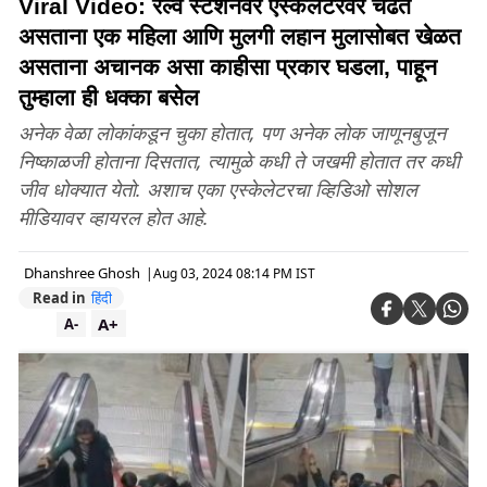
Viral Video: रेल्वे स्टेशनवर एस्केलेटरवर चढत
असताना एक महिला आणि मुलगी लहान मुलासोबत खेळत
असताना अचानक असा काहीसा प्रकार घडला, पाहून
तुम्हाला ही धक्का बसेल
अनेक वेळा लोकांकडून चुका होतात, पण अनेक लोक जाणूनबुजून
निष्काळजी होताना दिसतात, त्यामुळे कधी ते जखमी होतात तर कधी
जीव धोक्यात येतो. अशाच एका एस्केलेटरचा व्हिडिओ सोशल
मीडियावर व्हायरल होत आहे.
Dhanshree Ghosh
|
Aug 03, 2024 08:14 PM IST
Read in
हिंदी
A+
A-