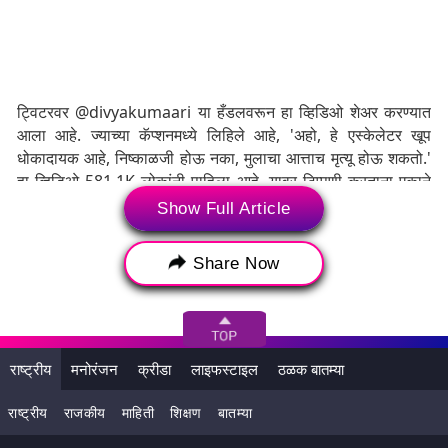
ट्विटरवर @divyakumaari या हँडलवरून हा व्हिडिओ शेअर करण्यात
आला आहे. ज्याच्या कॅप्शनमध्ये लिहिले आहे, 'अहो, हे एस्केलेटर खूप
धोकादायक आहे, निष्काळजी होऊ नका, मुलाचा आत्ताच मृत्यू होऊ शकतो.'
हा व्हिडिओ 581.1K लोकांनी पाहिला आहे. यावर टिप्पणी करताना एकाने
लिहिले की, 'रील बनवण्याच्या नादात माझा जीवही देईन. दुसऱ्याने लिहिले,
Show Full Article
'आजकाल एस्केलेटरमध्ये रील्स बनवण्याचे युग सुरू आहे, तर एकाने लिहिले
की,' सावधगिरी बाळगली पाहिजे.
Share Now
Tags:
Escalator Incident Video
viral video
Woman Falls From Escalator with Child
राष्ट्रीय
मनोरंजन
क्रीडा
लाइफस्टाइल
ठळक बातम्या
एस्केलेटर वर चढत असताना महिला मुलासह खाली पडली
राष्ट्रीय
राजकीय
माहिती
शिक्षण
बातम्या