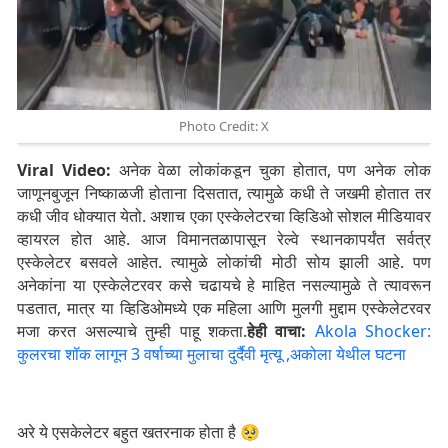
Photo Credit: X
Viral Video:
अनेक वेळा लोकांकडून चुका होतात, पण अनेक लोक
जाणूनबुजून निष्काळजी होताना दिसतात, त्यामुळे कधी ते जखमी होतात तर
कधी जीव धोक्यात येतो. अशाच एका एस्केलेटरचा व्हिडिओ सोशल मीडियावर
व्हायरल होत आहे. आज विमानतळापासून रेल्वे स्थानकापर्यंत सर्वत्र
एस्केलेटर बसवले आहेत. त्यामुळे लोकांची मोठी सोय झाली आहे. पण
अनेकांना या एस्केलेटरवर कसे चढायचे हे माहित नसल्यामुळे ते त्यावरून
पडतात, मात्र या व्हिडिओमध्ये एक महिला आणि मुलगी मुद्दाम एस्केलेटरवर
मजा करत असल्याचे तुम्ही पाहू शकता.
हेही वाचा:
Akola Shocker:
कुलरचा शॉक लागून 3 वर्षाच्या मुलाचा दुर्दैवी मृत्यू ,अकोला येथील घटना
अरे ये एसकेलेटर बहुत खतरनाक होता है 🥺