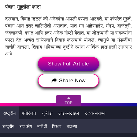
पंचाग, मुहूर्ताला फाटा
दरम्यान, विवाह म्हटलं की अनेकांना आपली परंपरा आठवते. या परंपरेत मुहूर्त,
पंचाग आण इतर चालिरीती असतात. यात मग आहेरमाहेर, मंडप, वाजंत्री,
जेवणावळी, वरात आणि इतर अनेक गोष्टी येतात. या जोडप्यांनी या सगळ्यांना
फाटा देत अत्यंत साधेपणाने विवाह करण्याचे योजले. त्यामुळे या मंडळींचा
खर्चही वाचला. शिवाय भविष्याच्या दृष्टीने त्यांना आर्थिक हातभारही लागणार
आहे.
Show Full Article
जगभरातील अनेक जोडपी व्हॅलेंटाईन डेची वर्षभर वाट पाहात असतात.
अनेकांना आपल्या मनातील समोरच्याप्रती असलेल्या भावना व्यक्त करायच्या
असतात. अनेक जोडप्यांना व्हॅलेंटाईन विक एखाद्या सण, उत्सवाप्रमाणे
Share Now
साजरा करायचा असतो. या पार्श्वभूमीवर जगभरातील जोडप्यांसाठी व्हॅलेंटाईन
विक.. त्यातही व्हॅलेंटाईन डे अत्यंत महत्त्वाचा ठरतो.
राष्ट्रीय
मनोरंजन
क्रीडा
लाइफस्टाइल
ठळक बातम्या
राष्ट्रीय
राजकीय
माहिती
शिक्षण
बातम्या