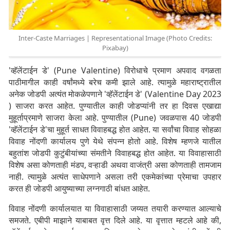
Inter-Caste Marriages | Representational Image (Photo Credits:
Pixabay)
'व्हॅलेंटाईन डे' (Pune Valentine) विरोधाचे प्रमाण अपवाद वगळता
पाठीमागील काही वर्षांमध्ये बरेच कमी झाले आहे. त्यामुळे महाराष्ट्रातील
अनेक जोडपी अत्यंत मोकळेपणाने 'व्हॅलेंटाईन डे' (Valentine Day 2023
) साजरा करत आहेत. पुण्यातील काही जोडप्यांनी तर हा दिवस एखाद्या
मुहूर्ताप्रमाणे साजरा केला आहे. पुण्यातील (Pune) जवळपास 40 जोडपी
'व्हॅलेंटाईन डे'चा मुहूर्त साधत विवाहबद्ध होत आहेत. या सर्वांचा विवाह सोहळा
विवाह नोंदणी कार्यालय पुणे येथे संपन्न होतो आहे. विशेष म्हणजे यातील
बहुतांश जोडपी कुटुंबीयांच्या संमतीने विवाहबद्ध होत आहेत. या विवाहासाठी
विशेष असा कोणताही मंडप, वऱ्हाडी अथवा वाजंत्री असा कोणताही तामजाम
नाही. त्यामुळे अत्यंत साधेपणाने असला तरी एकमेकांच्या प्रेमाचा उपहार
करत ही जोडपी आयुष्याच्या लग्नगाठी बांधत आहेत.
विवाह नोंदणी कार्यालयात या विवाहासाठी जय्यत तयारी करण्यात आल्याचे
समजते. एबीपी माझाने याबाबत वृत्त दिले आहे. या वृत्तात म्हटले आहे की,