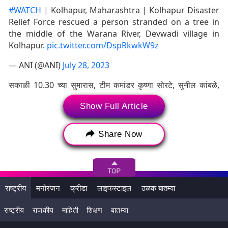
#WATCH
| Kolhapur, Maharashtra | Kolhapur Disaster
Relief Force rescued a person stranded on a tree in
the middle of the Warana River, Devwadi village in
Kolhapur.
pic.twitter.com/DspRkwkW9z
— ANI (@ANI)
July 28, 2023
सकाळी 10.30 च्या सुमारास, टीम कमांडर कृष्णा सोरटे, सुनील कांबळे,
शुभम काटकर, जीवन कुबडे, श्रवण आणि सोमनाथ सुतार यांच्या पथकाने
Show Full Article
रेस्क्यू बोट वापरून खामकर यांची झाडावरून सुटका केली व त्यानंतर त्यांना
वैद्यकीय मदतही दिली. कोल्हापूर जिल्हा आपत्ती व्यवस्थापन अधिकारी प्रसाद
संकपाळ यांनी याबाबत माहिती दिली. आत्महत्या करण्याच्या उद्देशाने या
Share Now
इसमाने वारणा नदीत उडी मारल्याची प्राथमिक माहिती होती. परंतु तोल
गेल्याने पाण्यात पडल्याचे खामकर यांनी बाहेर आल्यानंतर सांगितले. (हेही
वाचा:
CM Eknath Shinde: राज्य आपत्ती प्रतिसाद निधीची अट
शिथिल, मदतीची रक्कमही दुप्पट- मुख्यमंत्री एकनाथ शिंदे
)
राष्ट्रीय
मनोरंजन
क्रीडा
लाइफस्टाइल
ठळक बातम्या
राष्ट्रीय
राजकीय
माहिती
शिक्षण
बातम्या