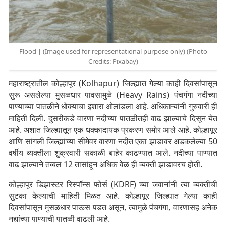
Flood | (Image used for representational purpose only) (Photo
Credits: Pixabay)
महाराष्ट्रातील कोल्हापूर (Kolhapur) जिल्ह्यात गेल्या काही दिवसांपासून
सुरू असलेल्या मुसळधार पावसामुळे (Heavy Rains) पंचगंगा नदीच्या
पाण्याच्या पातळीने धोक्याचा इशारा ओलांडला आहे. अधिकाऱ्यांनी गुरुवारी ही
माहिती दिली. दुसरीकडे वारणा नदीच्या पातळीतही वाढ झाल्याचे दिसून येत
आहे. अशात जिल्ह्यातून एक धक्कादायक प्रकरण समोर आले आहे. कोल्हापूर
आणि सांगली जिल्ह्यांच्या सीमेवर वारणा नदीत एका झाडावर अडकलेल्या 50
वर्षीय व्यक्तीला शुक्रवारी सकाळी बाहेर काढण्यात आले. नदीच्या पाण्यात
वाढ झाल्याने तब्बल 12 तासांहून अधिक वेळ ही व्यक्ती झाडावरच होती.
कोल्हापूर डिझास्टर रिस्पॉन्स फोर्स (KDRF) च्या जवानांनी त्या व्यक्तीची
सुटका केल्याची माहिती मिळत आहे. कोल्हापूर जिल्ह्यात गेल्या काही
दिवसांपासून मुसळधार पाऊस पडत असून, त्यामुळे पंचगंगा, वारणासह अनेक
नद्यांच्या पाण्याची पातळी वाढली आहे.