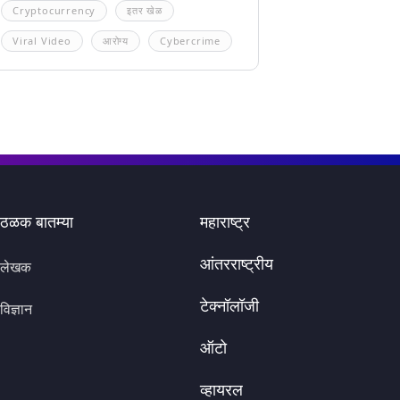
Cryptocurrency
इतर खेळ
Viral Video
आरोग्य
Cybercrime
ठळक बातम्या
महाराष्ट्र
आंतरराष्ट्रीय
लेखक
टेक्नॉलॉजी
विज्ञान
ऑटो
व्हायरल