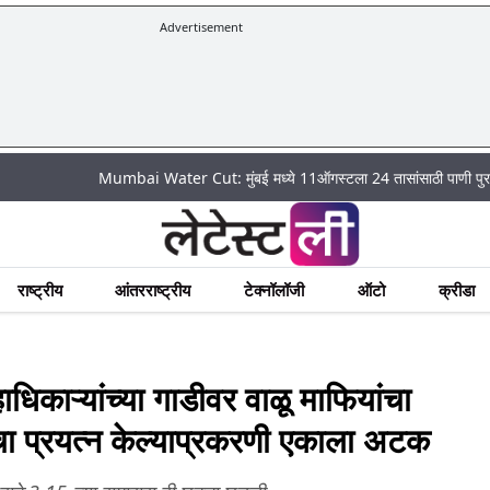
Advertisement
Mumbai Water Cut: मुंबई मध्ये 11ऑगस्टला 24 तासांसाठी पाणी पुरवठा राहणार बं
राष्ट्रीय
आंतरराष्ट्रीय
टेक्नॉलॉजी
ऑटो
क्रीडा
िकाऱ्यांच्या गाडीवर वाळू माफियांचा
येचा प्रयत्न केल्याप्रकरणी एकाला अटक