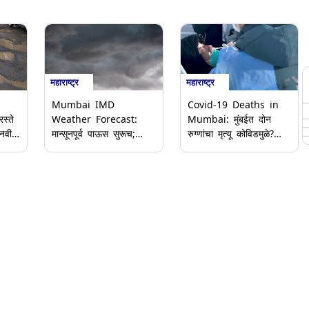
महाराष्ट्र
महाराष्ट्र
Mumbai IMD
Covid-19 Deaths in
स्ते
Weather Forecast:
Mumbai: मुंबईत दोन
 नवीन
मान्सूनपूर्व पाऊस सुरूच;
रुग्णांचा मृत्यू कोविडमुळे?
मुंबई, ठाणे आणि रायगडसाठी
नेमके कारण काय? बीएमसीने
े
Yellow Alert; जाणून घ्या
दिली महिती, घ्या जाणून
आयएमडी हवामान अंदाज