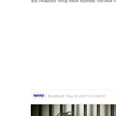
बीड जिल्ह्यातील गेवराई येथील मादलमोही गावाजवळ प
महाराष्ट्र
टीम लेटेस्टली
|
May 28, 2023 10:15 AM IST