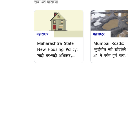
संबंधित बातम्या
महाराष्ट्र
महाराष्ट्र
Maharashtra State
Mumbai Roads:
New Housing Policy:
'मुंबईतील सर्व खोदलेले र
'माझे घर-माझे अधिकार',
31 मे पर्यंत पूर्ण करा,
राज्याचे नवीन गृहनिर्माण
रस्त्यांचे काम नको';
धोरण जाहीर; राज्य
Ashish Shelar यांच
मंत्रिमंडळ बैठकीत महत्त्वाचे
बीएमसीला निर्देश
निर्णय