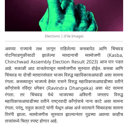
Elections | (File Image)
अवघ्या राज्याचे लक्ष लागून राहिलेल्या कसबापेठ आणि चिंचवड
पोटनिवडणुकीसाठी झालेल्या मतदानाची मतमोजणी (Kasba,
Chinchwad Assembly Election Result 2023) आज पार पडत
आहे. सकाळी आठ वाजलेपासून मतमोजणीस सुरुवात होईल. कसबा आणि
चिंचवड या दोन्ही मतदारसंघात भाजप विरुद्ध महाविकासआघाडी असा सामना
रंगला. कसब्यातून भाजपचे हेमंत रासने विरुद्ध महाविकासआघाडीच्या वतीने
काँग्रेसचे रविंद्र धंगेकर (Ravindra Dhangeka) असा थेट सामना
रंगला. तर चिंचवड येथे भाजपच्या अश्विनी जगताप विरुद्ध
महाविकासआघाडीच्या वतीने राष्ट्रवादी काँग्रेसचे नाना काटे असा सामना
रंगला. परंतू, राहुल कलाटे यांनी येथून अपक्ष अर्ज भरल्याने चिंचवडचा सामना
तिरंगी झाला. मतमोजणीस सुरुवात झाल्यानंतर पुढच्या अवघ्या काहीच
तासांमध्ये चित्र स्पष्ट होणार आहे.