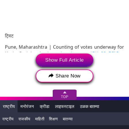
ट्विट
Pune, Maharashtra | Counting of votes underway for
Kasba Peth by-elections
pic.twitter.com/CUp88aRSL3
Show Full Article
— ANI (@ANI)
March 2, 2023
दरम्यान, कसबा विधानसभा पोटनिवडणुकीसाठी झालेल्या मतदानाच्या
Share Now
मतमोजणीसाठी अवघ्या 20 फेऱ्या पार पडणार आहेत. 20 फेऱ्यांमध्ये संपूर्ण
चित्र स्पष्ट होणार आहे. तर दुसऱ्या बाजूला चिंचवडसाठी 37 फेऱ्या पार
पडतील. कसब्यासाठी कसब्यात . ईव्हीएम मतमोजणीसाठी 14 टेबल तर
टपाली मतपत्रिकांसाठी आणि सर्व्हिस वोटर्ससाठीच्या इटीपीबीएससाठी
राष्ट्रीय
मनोरंजन
क्रीडा
लाइफस्टाइल
ठळक बातम्या
(इलेक्ट्रॉनिकली ट्रान्समिटेड पोस्टल बॅलेट सिस्टीम) प्रत्येकी एक टेबल
दजेण्यात आला आहे. प्रत्येक टेबलवर एकूण 50 अधिकारी कार्यरत असतील.
राष्ट्रीय
राजकीय
माहिती
शिक्षण
बातम्या
ज्यात मतमोजणी पर्यवेक्षक, एक मतमोजणी सहायक आणि एक सूक्ष्म निरीक्षक