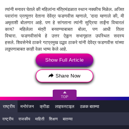
त्यांनी मनावर घेतले की महिलांना मंत्रिमंडळात स्थान नक्कीच मिळेल. अजित
पवारांना प्रत्युत्तर देताना देवेंद्र फडणवीस म्हणाले, 'दादा म्हणाले की, मी
अमृताशी बोलणार आहे. पण हे सांगताना त्यांनी सुप्रिया ताईंना विचारलं
काय? महिलेला मंत्री बनवण्याबाबत बोला, पण आधी तिला
विचारा. फडणवीसांचे हे उत्तर ऐकून सभागृहात उपस्थित सदस्य
हसले. शिवसेनेचे ठाकरे गटप्रमुख उद्धव ठाकरे यांनी देवेंद्र फडणवीस यांच्या
लठ्ठपणाबाबत काही वेळा भाष्य केले आहे.
महापुरुषांच्या कथित अपमानाच्या मुद्द्यावरून मुंबईत महाविकास आघाडीचा
Show Full Article
महामोर्चा काढण्यात आला तेव्हा फडणवीसांनी त्याला 'नॅनो मोर्चा' असे
संबोधले. त्यावर उद्धव ठाकरेंनी हा फडणवीस आकाराचा मोर्चा असल्याचे
Share Now
प्रत्युत्तर दिले. त्यावर फडणवीस यांनी गुरुवारी विधानसभेत उत्तर दिले. ते
म्हणाले, काही लोकांना माझ्या शरीराबद्दल खूप आकर्षण आहे. त्यांच्या
भाषणातही माझ्या शरीराचा उल्लेख आहे. माझी हरकत नाही.
राष्ट्रीय
मनोरंजन
क्रीडा
लाइफस्टाइल
ठळक बातम्या
राष्ट्रीय
राजकीय
माहिती
शिक्षण
बातम्या