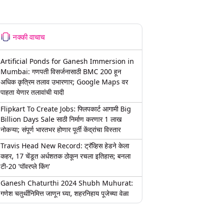
नक्की वाचाच
Artificial Ponds for Ganesh Immersion in
Mumbai: गणपती विसर्जनासाठी BMC 200 हून
अधिक कृत्रिम तलाव उभारणार; Google Maps वर
पाहता येणार तलावांची यादी
Flipkart To Create Jobs: फ्लिपकार्ट आगामी Big
Billion Days Sale साठी निर्माण करणार 1 लाख
नोकऱ्या; संपूर्ण भारतभर होणार पूर्ती केंद्रांचा विस्तार
Travis Head New Record: ट्रॅव्हिस हेडने केला
कहर, 17 चेंडूत अर्धशतक ठोकून रचला इतिहास; बनला
टी-20 'पॉवरप्ले किंग'
Ganesh Chaturthi 2024 Shubh Muhurat:
गणेश चतुर्थीनिमित्त जाणून घ्या, शहरनिहाय पूजेच्या वेळा