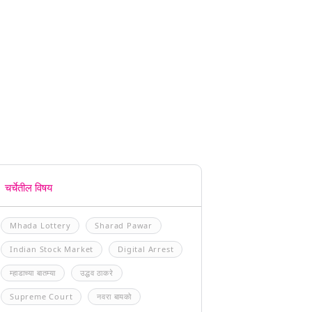
चर्चेतील विषय
Mhada Lottery
Sharad Pawar
Indian Stock Market
Digital Arrest
म्हाडाच्या बातम्या
उद्धव ठाकरे
Supreme Court
नवरा बायको