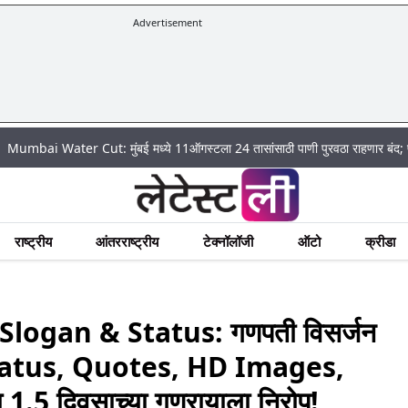
Advertisement
: मुंबई मध्ये 11ऑगस्टला 24 तासांसाठी पाणी पुरवठा राहणार बंद; पहा कुठे असेल पाणी 
राष्ट्रीय
आंतरराष्ट्रीय
टेक्नॉलॉजी
ऑटो
क्रीडा
logan & Status: गणपती विसर्जन
Status, Quotes, HD Images,
1.5 दिवसाच्या गणरायाला निरोप!