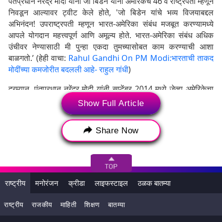
पंतप्रधान नरेंद्र मोदी यांनी जो बिडेन यांना अमेरिकेचे 46 वे राष्ट्रपती म्हणून
निवडून आल्यावर ट्वीट केले होते, 'जो बिडेन यांचे भव्य विजयाबद्दल
अभिनंदन! उपराष्ट्रपती म्हणून भारत-अमेरिका संबंध मजबूत करण्यामध्ये
आपले योगदान महत्त्वपूर्ण आणि अमूल्य होते. भारत-अमेरिका संबंध अधिक
उंचीवर नेण्यासाठी मी पुन्हा एकदा तुमच्यासोबत काम करण्याची आशा
बाळगतो.’ (हेही वाचा:
Rahul Gandhi On PM Modi:भारताची ताकद
मोदींच्या कमजोरीत बदलली आहे- राहुल गांधी
)
दरम्यान, पंतप्रधान नरेंद्र मोदी यांनी सप्टेंबर 2014 मध्ये जेव्हा अमेरिकेचा
दौरा केला होता, तेव्हा तत्कालीन उपराष्ट्रपती बिडेन यांनी त्यांच्यासाठी
Show Full Article
मेजवानी दिली होती. बराक ओबामा यांच्या कार्यकाळात भारत आणि अमेरिका
यांच्यात राजनैतिक आणि संरक्षण संबंधात मोठा विस्तार झाला होता आणि
Share Now
त्यामध्ये बिडेन यांनी महत्त्वाची भूमिका बजावली होती.
राष्ट्रीय
मनोरंजन
क्रीडा
लाइफस्टाइल
ठळक बातम्या
राष्ट्रीय
राजकीय
माहिती
शिक्षण
बातम्या