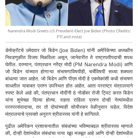
Narendra Modi Greets US President-Elect Joe Biden (Photo CRedits:
PTI and insta)
डेमोक्रॅटचे उमेदवार जो बिडेन (Joe Biden) यांनी अमेरिकेच्या अध्यक्षीय
निवडणुकीत विजय मिळविला असून, जानेवारीत ते राष्ट्रपतीपदाची शपथ
घेतील. दरम्यान, पंतप्रधान नरेंद्र मोदी (PM Narendra Modi) आणि
जो बिडेन यांच्यात होणाऱ्या संभाषणाविषयीही, चर्चेविषयी सध्या शक्यता
बांधल्या जात आहेत. जो बिडेन आणि पीएम मोदी हे एकमेकांशी कधी संभाषण
साधतील याबाबत प्रश्न उपस्थित होत आहेत. आता परराष्ट्र मंत्रालयाने
स्पष्ट केले आहे की, पंतप्रधान मोदींनी 8 नोव्हेंबर रोजी ट्विट करत बिडेन
यांना शुभेच्छा दिल्या होत्या. राहता राहिला प्रश्न दोन्ही नेत्यांमधील
परस्परसंवादाचा, तर तो दोघांच्याही सोयीस्कर वेळीनुसार घडेल. विदेश
मंत्रालयाचे प्रवक्ते अनुराग श्रीवास्तव यांनी हे सांगितले.
पुढील अमेरिकन प्रशासनातील संबंधांच्या भविष्याबद्दल श्रीवास्तव म्हणाले
की, दोन्ही देशांमधील संबंधांचा पाया खूप मजबूत आहे आणि दोन्ही देशांमधील