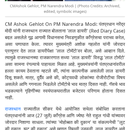
CMAshok Gehlot, PM Narendra Modi | (Photo Credits: Archived,
edited, symbolic images)
CM Ashok Gehlot On PM Narendra Modi: पंतप्रधान नरेंद्र
मोदी यांनी राजस्थान राज्यात बोलताना 'लाल डायरी' (Red Diary Case)
बद्दल असलेले गूढ आगामी विधानसभा निवडणुकीत काँग्रेसचा पराभव करेल,
असा घणाघात केला. त्यावर मुख्यमंत्री अशोक गहलोत यांनी जोरदार
प्रत्युत्तर देत लाल डायरीपेक्षा 'लाल टोमॅटो'वर बोला, असे आव्हान दिले.
त्यामुळे राजस्थानच्या राजकारणात सध्या 'लाल डायरी' विरुद्ध 'लाल टोमॅटो'
असा सामना रंगल्याचे पाहायला मिळत आहे. मुख्यमंत्र्यांनी पंतप्रधानांवरील
हल्ला कायम ठेवताना म्हटले की, त्यांना काल्पनीक असलेली लाल डायरी
दिसू शकते. मात्र, दुर्दैव असे की, कोट्यवधी लोकांच्या रोजीरोटीचा विषय
असलेले आणि गगनाला भिडलेले टोमॅटोचे भाव मात्र दिसत नाही. गॅसचे भाव
भडकल्याने गृहिणींच्या स्वयंपाकघरातील बजेटवर परिणाम होताना दिसत
नाही.
राजस्थान
राज्यातील सीकर येथे आयोजित सभेला संबोधित करताना
पंतप्रधानांनी आज (27 जुलै) काँग्रेस आणि ज्येष्ठ नेते राहुल गांधी यांच्यावर
जोरदार निशाणा साधला. त्यांच्या 'मोहोब्बत की दुकान' या संकल्पनेची "लुट
की दुकान, झुट की दुकान' असे म्हणत खिल्ली उडवली. लाल डायरीत असे