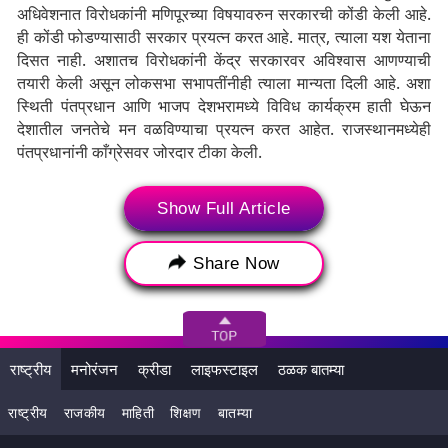
अधिवेशनात विरोधकांनी मणिपूरच्या विषयावरुन सरकारची कोंडी केली आहे.
ही कोंडी फोडण्यासाठी सरकार प्रयत्न करत आहे. मात्र, त्याला यश येताना
दिसत नाही. अशातच विरोधकांनी केंद्र सरकारवर अविश्वास आणण्याची
तयारी केली असून लोकसभा सभापतींनीही त्याला मान्यता दिली आहे. अशा
स्थिती पंतप्रधान आणि भाजप देशभरामध्ये विविध कार्यक्रम हाती घेऊन
देशातील जनतेचे मन वळविण्याचा प्रयत्न करत आहेत. राजस्थानमध्येही
पंतप्रधानांनी काँग्रेसवर जोरदार टीका केली.
Show Full Article
Tags:
Ashok Gehlot
Narendra Modi
Narendra Modi speech
Rajasthan Politics
Share Now
Red Diary Case
अशोक गहलोत
नरेंद्र मोदी
नरेंद्र मोदी भाषण
राजस्थान पालिटीक्स
राष्ट्रीय
मनोरंजन
क्रीडा
लाइफस्टाइल
ठळक बातम्या
राजस्थानचे राजकारण
रेड डायरी प्रकरण
राष्ट्रीय
राजकीय
माहिती
शिक्षण
बातम्या