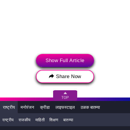
शहर
पेट्रोल दर
डिझेल दर
Show Full Article
मुंबई
रु. 86.54
रु. 86.36
Share Now
दिल्ली
रु. 79.76
रु. 79.40
चेन्नई
रु. 83.04
रु. 82.87
राष्ट्रीय
मनोरंजन
क्रीडा
लाइफस्टाइल
ठळक बातम्या
कोलकाता
रु. 81.45
रु. 81.27
राष्ट्रीय
राजकीय
माहिती
शिक्षण
बातम्या
लॉकडाऊनमुळे तब्बल 82 दिवसांचा ब्रेक लागला होता. त्यामुळे झालेले