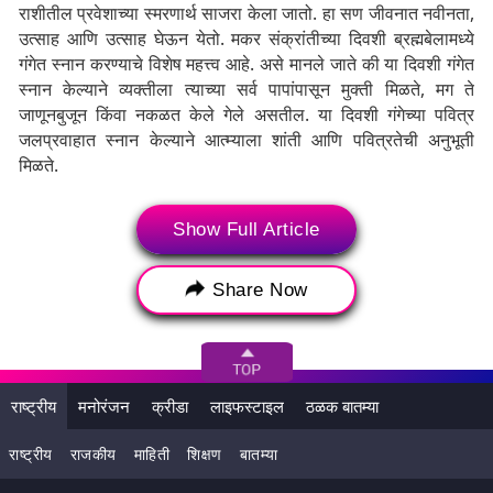
राशीतील प्रवेशाच्या स्मरणार्थ साजरा केला जातो. हा सण जीवनात नवीनता,
उत्साह आणि उत्साह घेऊन येतो. मकर संक्रांतीच्या दिवशी ब्रह्मबेलामध्ये
गंगेत स्नान करण्याचे विशेष महत्त्व आहे. असे मानले जाते की या दिवशी गंगेत
स्नान केल्याने व्यक्तीला त्याच्या सर्व पापांपासून मुक्ती मिळते, मग ते
जाणूनबुजून किंवा नकळत केले गेले असतील. या दिवशी गंगेच्या पवित्र
जलप्रवाहात स्नान केल्याने आत्म्याला शांती आणि पवित्रतेची अनुभूती
मिळते.
Show Full Article
Tags:
Makar Sankranti 2025
PM Narendra Modi
पीएम नरेंद्र मोदी
Share Now
राष्ट्रीय
मनोरंजन
क्रीडा
लाइफस्टाइल
ठळक बातम्या
राष्ट्रीय
राजकीय
माहिती
शिक्षण
बातम्या