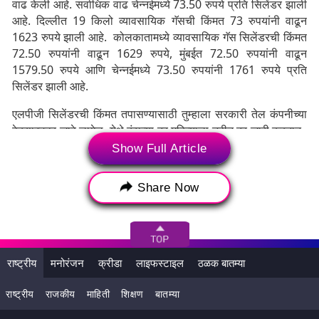
वाढ केली आहे. सर्वाधिक वाढ चेन्नईमध्ये 73.50 रुपये प्रति सिलेंडर झाली
आहे. दिल्लीत 19 किलो व्यावसायिक गॅसची किंमत 73 रुपयांनी वाढून
1623 रुपये झाली आहे. कोलकातामध्ये व्यावसायिक गॅस सिलेंडरची किंमत
72.50 रुपयांनी वाढून 1629 रुपये, मुंबईत 72.50 रुपयांनी वाढून
1579.50 रुपये आणि चेन्नईमध्ये 73.50 रुपयांनी 1761 रुपये प्रति
सिलेंडर झाली आहे.
एलपीजी सिलेंडरची किंमत तपासण्यासाठी तुम्हाला सरकारी तेल कंपनीच्या
वेबसाइटवर जावे लागेल. येथे कंपन्या दर महिन्याला नवीन दर जारी करतात.
https://iocl.com/Products/IndaneGas.aspx या लिंकवर तुम्ही
Show Full Article
तुमच्या शहरातील गॅस सिलिंडरची किंमत तपासू शकता. एलपीजी ग्राहक
त्यांचे इच्छित वितरक निवडू शकतात. सिलेंडर पुन्हा भरू
Share Now
शकतात. सुरुवातीच्या टप्प्यात ही सुविधा जून 2021 मध्ये चंदीगड, कोईमतूर,
गुडगाव, पुणे आणि रांची येथे सुरू करण्यात आली आहे. ही सुविधा सुरू
करण्यात आली आहे जेणेकरून ग्राहकांना वेळेवर आणि घाईत रिफिल प्रदान
करता येईल.
राष्ट्रीय
मनोरंजन
क्रीडा
लाइफस्टाइल
ठळक बातम्या
राष्ट्रीय
राजकीय
माहिती
शिक्षण
बातम्या