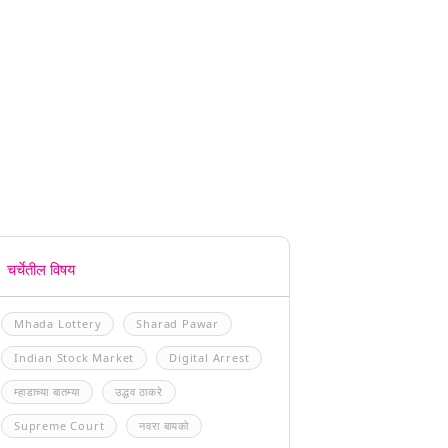
चर्चेतील विषय
Mhada Lottery
Sharad Pawar
Indian Stock Market
Digital Arrest
म्हाडाच्या बातम्या
उद्धव ठाकरे
Supreme Court
नवरा बायको