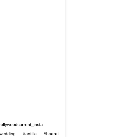
bollywoodcurrent_insta . . .
wedding #antilla #baarat