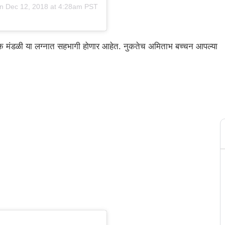
on
Dec 12, 2018 at 4:28am PST
ेक मंडळी या लग्नात सहभागी होणार आहेत. नुकतेच अमिताभ बच्चन आपल्या