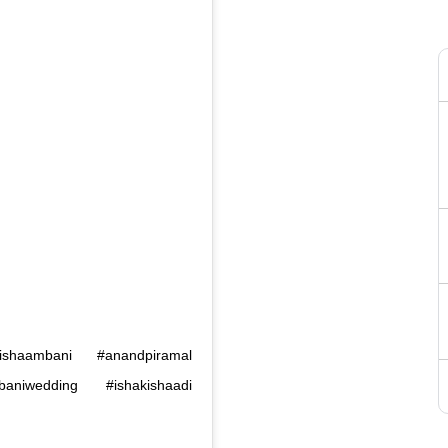
shaambani #anandpiramal
aniwedding #ishakishaadi