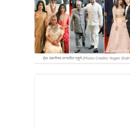
ईशा अंबानीच्या लग्नातील पाहुणे (Photo Credits: Yogen Shah