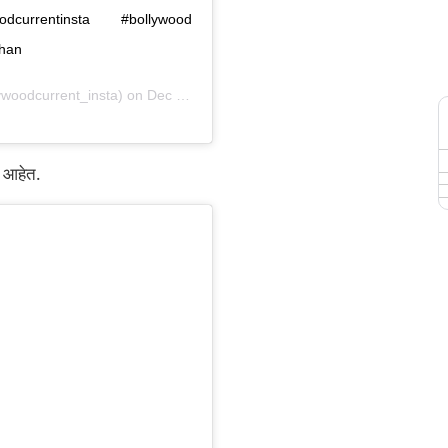
odcurrentinsta #bollywood
han
woodcurrent_insta) on
Dec 12, 2018 at 4:24am PST
े आहेत.