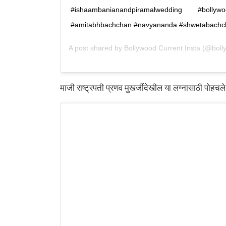
#ishaambanianandpiramalwedding #bollywo
#amitabhbachchan #navyananda #shwetabachc
A post shared by
Bollywood Current Insta
(@bolly
माजी राष्ट्रपती प्रणव मुखर्जीदेखील या लग्नासाठी पोहचल