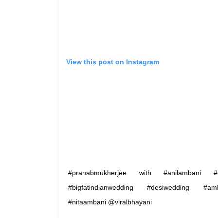
View this post on Instagram
#pranabmukherjee with #anilambani #i
#bigfatindianwedding #desiwedding #amb
#nitaambani @viralbhayani