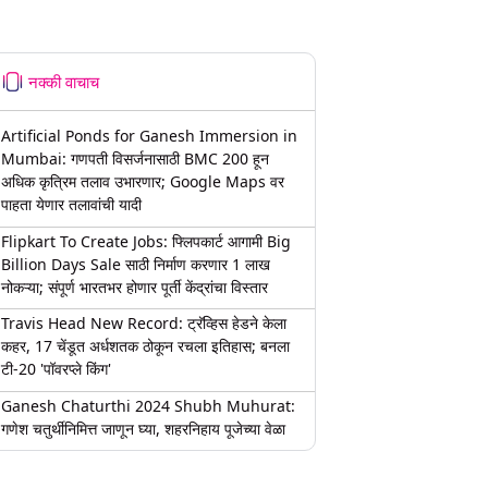
नक्की वाचाच
Artificial Ponds for Ganesh Immersion in
Mumbai: गणपती विसर्जनासाठी BMC 200 हून
अधिक कृत्रिम तलाव उभारणार; Google Maps वर
पाहता येणार तलावांची यादी
Flipkart To Create Jobs: फ्लिपकार्ट आगामी Big
Billion Days Sale साठी निर्माण करणार 1 लाख
नोकऱ्या; संपूर्ण भारतभर होणार पूर्ती केंद्रांचा विस्तार
Travis Head New Record: ट्रॅव्हिस हेडने केला
कहर, 17 चेंडूत अर्धशतक ठोकून रचला इतिहास; बनला
टी-20 'पॉवरप्ले किंग'
Ganesh Chaturthi 2024 Shubh Muhurat:
गणेश चतुर्थीनिमित्त जाणून घ्या, शहरनिहाय पूजेच्या वेळा