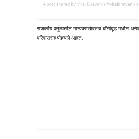
A post shared by
Viral Bhayani
(@viralbhayani) 
राजकीय वर्तुळातील मान्यवरांसोबतच बॉलीवूड मधील अन
परिवारासह पोहचले आहेत.