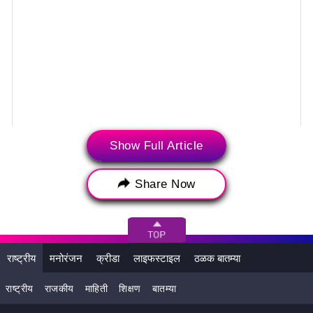
View this post on Instagram
Show Full Article
Share Now
राष्ट्रीय
मनोरंजन
क्रीडा
लाइफस्टाइल
ठळक बातम्या
A post shared by Coldplay (@coldplay)
राष्ट्रीय
राजकीय
माहिती
शिक्षण
बातम्या