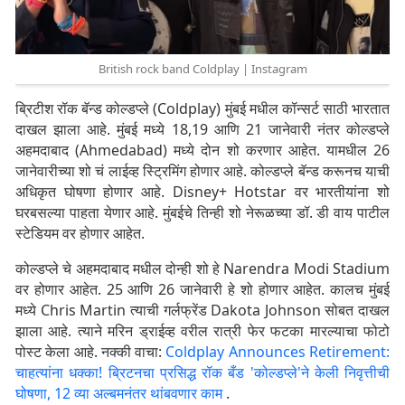
British rock band Coldplay | Instagram
ब्रिटीश रॉक बॅन्ड कोल्डप्ले (Coldplay) मुंबई मधील कॉन्सर्ट साठी भारतात
दाखल झाला आहे. मुंबई मध्ये 18,19 आणि 21 जानेवारी नंतर कोल्डप्ले
अहमदाबाद (Ahmedabad) मध्ये दोन शो करणार आहेत. यामधील 26
जानेवारीच्या शो चं लाईव्ह स्ट्रिमिंग होणार आहे. कोल्डप्ले बॅन्ड करूनच याची
अधिकृत घोषणा होणार आहे. Disney+ Hotstar वर भारतीयांना शो
घरबसल्या पाहता येणार आहे. मुंबईचे तिन्ही शो नेरूळच्या डॉ. डी वाय पाटील
स्टेडियम वर होणार आहेत.
कोल्डप्ले चे अहमदाबाद मधील दोन्ही शो हे Narendra Modi Stadium
वर होणार आहेत. 25 आणि 26 जानेवारी हे शो होणार आहेत. कालच मुंबई
मध्ये Chris Martin त्याची गर्लफ्रेंड Dakota Johnson सोबत दाखल
झाला आहे. त्याने मरिन ड्राईव्ह वरील रात्री फेर फटका मारल्याचा फोटो
पोस्ट केला आहे. नक्की वाचा:
Coldplay Announces Retirement:
चाहत्यांना धक्का! ब्रिटनचा प्रसिद्ध रॉक बँड 'कोल्डप्ले'ने केली निवृत्तीची
घोषणा, 12 व्या अल्बमनंतर थांबवणार काम
.