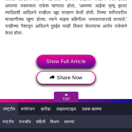
आपल्या वक्तव्यात राकेश म्हणाला होता, ‘आमच्या आईचा मृत्यू झाला
त्यादिवशी आदिलने राखीला खूप मारहाण केली होती. तिच्या शरीरावरील
मारहाणीच्या खुणा होत्या. त्याने माझ्या बहिणीला जनावरासारखे वागवले.’
राखीच्या पैशातून आदिलने दुबईत घरही विकत घेतल्याचा आरोप राकेशने
केला होता.
Show Full Article
Share Now
राष्ट्रीय
मनोरंजन
क्रीडा
लाइफस्टाइल
ठळक बातम्या
राष्ट्रीय
राजकीय
माहिती
शिक्षण
बातम्या