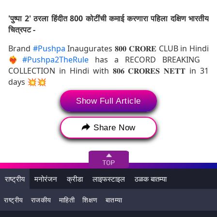
'पुष्पा 2' ठरला हिंदीत 800 कोटींची कमाई करणारा पहिला दक्षिण भारतीय
चित्रपट -
Brand
#Pushpa
Inaugurates 𝟖𝟎𝟎 𝐂𝐑𝐎𝐑𝐄 CLUB in Hindi
❤‍🔥
#Pushpa2TheRule
has a RECORD BREAKING
COLLECTION in Hindi with 𝟖𝟎𝟔 𝐂𝐑𝐎𝐑𝐄𝐒 𝐍𝐄𝐓𝐓 in 31
days 💥💥
Book your tickets now!
Show Full Article
🎟️
https://t.co/eJusnmNS6Y
#Pushpa2
#WildFirePushpa
Share Now
Icon Star
@alluarjun
…
pic.twitter.com/GopbAQyrkx
— Pushpa (@PushpaMovie)
January 5, 2025
जगभरात 1831 कोटींची कमाई -
राष्ट्रीय
मनोरंजन
क्रीडा
लाइफस्टाइल
ठळक बातम्या
या चित्रपटाने जगभरात 1831 कोटींचा व्यवसाय केला आहे. आगामी काळात
राष्ट्रीय
राजकीय
माहिती
शिक्षण
बातम्या
चित्रपटाची कमाई आणखी वाढू शकते. हा चित्रपट 2000 कोटींची कमाई