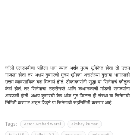
जॉली एलएलबीचा पहिला भाग ज्यात अर्शद मुख्य भूमिकेत होता तो उत्तम
गाजला होता तर अक्षय कुमारची मुख्य भूमिका असलेल्या दुसऱ्या भागालाही
उत्तम व्यावसायिक यश मिळालं होतं. टीकाकारांनी सुद्धा या सिनेमाचं कौतुक
केलं होतं. तर सिनेमाचा स्क्रीनप्ले आणि कथानकाची मांडणी सगळ्यांना
आवडली होती. अक्षय कुमारची केप ऑफ गुड फिल्म्स ही संस्था या सिनेमाची
निर्मिती करणार असून डिझ्ने या सिनेमाची सहनिर्मिती करणार आहे.
Tags:
Actor Arshad Warsi
akshay kumar
Jolly LLB
Jolly LLB 3
अक्षय कुमार
अर्शद वारसी