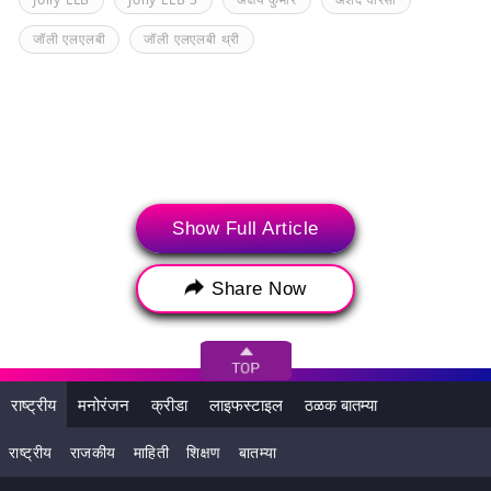
जॉली एलएलबी
जॉली एलएलबी थ्री
Show Full Article
Share Now
संबंधित बातम्या
राष्ट्रीय
मनोरंजन
क्रीडा
लाइफस्टाइल
ठळक बातम्या
राष्ट्रीय
राजकीय
माहिती
शिक्षण
बातम्या