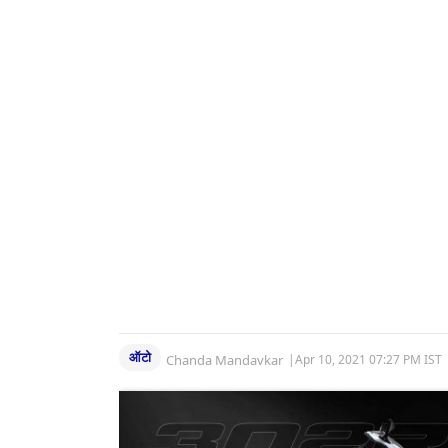
ऑटो
Chanda Mandavkar
|
Apr 10, 2021 07:27 PM IST