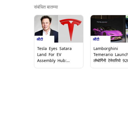
संबंधित बातम्या
ऑटो
ऑटो
Lamborghini
Tesla Eyes Satara
Temerario Launch
Land For EV
लॅम्बोर्गिनी टेमेरारियो 920 CV
Assembly Hub:
पॉवरसह भारतात लॉन्च;
महाराष्ट्रातील साताऱ्यात सुरु
किंमत आणि फीचर्स घ्या
होणार टेस्लाचे नवे ईव्ही
जाणून
असेंब्ली हब? Elon Musk
शोधत आहेत जिल्ह्यात जागा,
एप्रिल 2026 मध्ये भारतीय
बाजारपेठेत प्रवेश करण्याची
योजना