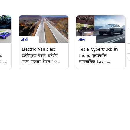
ऑटो
ऑटो
Electric Vehicles:
Tesla Cybertruck in
:
इलेक्ट्रिक वाहन खरेदीत
India: सुरतमधील
राज्य सरकार देणार 10
व्यावसायिक Lavjii
टक्के सवलत; सर्व चारचाकी
Badshah ठरले टेस्ला
प्रवासी इ-गाड्यांना 'या'
सायबरट्रक आयात करणारे
महामार्गांवर टोल माफ, जाणून
पहिले भारतीय; चर्चांना
घ्या सविस्तर
उधाण, जाणून घ्या फीचर्स व
किंमत (Video)