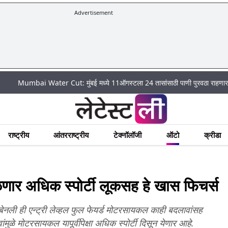
Advertisement
bai Water Cut: मुंबई मध्ये 11ऑगस्टला 24 तासांसाठी पाणी पुरवठा राहणार बंद; पहा कुठ
राष्ट्रीय
आंतरराष्ट्रीय
टेक्नॉलॉजी
ऑटो
क्रीडा
णार अधिक स्पोर्टी लूकसह हे खास फिचर्स
ली ही एन्ट्री लेव्हल फुल फेयर्ड मोटरसायकल काही बदलावांसह
मुळे मोटरसायकल यापूर्वीपेक्षा अधिक स्पोर्टी दिसून येणार आहे.