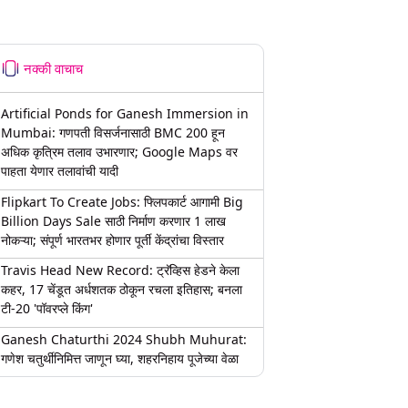
नक्की वाचाच
Artificial Ponds for Ganesh Immersion in
Mumbai: गणपती विसर्जनासाठी BMC 200 हून
अधिक कृत्रिम तलाव उभारणार; Google Maps वर
पाहता येणार तलावांची यादी
Flipkart To Create Jobs: फ्लिपकार्ट आगामी Big
Billion Days Sale साठी निर्माण करणार 1 लाख
नोकऱ्या; संपूर्ण भारतभर होणार पूर्ती केंद्रांचा विस्तार
Travis Head New Record: ट्रॅव्हिस हेडने केला
कहर, 17 चेंडूत अर्धशतक ठोकून रचला इतिहास; बनला
टी-20 'पॉवरप्ले किंग'
Ganesh Chaturthi 2024 Shubh Muhurat:
गणेश चतुर्थीनिमित्त जाणून घ्या, शहरनिहाय पूजेच्या वेळा