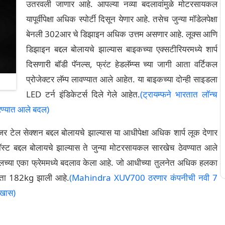
उतरवली जाणार आहे. आपल्या नव्या बदलावांमुळे मोटरसायकल
यापूर्वीपेक्षा अधिक स्पोर्टी दिसून येणार आहे. तसेच जुन्या मॉडेलपेक्षा
बेनली 302आर चे डिझाइन अधिक उत्तम असणार आहे. लूक्स आणि
डिझाइन बद्दल बोलायचे झाल्यास बाइकच्या एक्सटीरियरमध्ये शार्प
दिसणारी बॉडी पॅनल्स, फ्रंट हेडलॅम्प्स च्या जागी आता वर्टिकल
प्रोजेक्टर लॅम्प लावण्यात आले आहेत. या बाइकच्या दोन्ही साइडला
LED टर्न इंडिकेटर्स दिले गेले आहेत.
(ट्रायम्फने भारतात लॉन्च
रण्यात आले बदल)
र टेल सेक्शन बद्दल बोलायचे झाल्यास या आधीपेक्षा अधिक शार्प लूक देणार
जॉस्ट बद्दल बोलायचे झाल्यास ते जुन्या मोटरसायकल सारखेच ठेवण्यात आले
कलच्या एका फ्रेममध्ये बदलाव केला आहे. जो आधीच्या तुलनेत अधिक हलका
आता 182kg झाली आहे.
(Mahindra XUV700 ठरणार कंपनीची नवी 7
 खास)