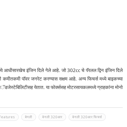
े आधीसारखेच इंजिन दिले गेले आहे. जो 302cc चे पॅरलल द्विन इंजिन दिले
 कमीतकमी पॉवर जनरेट करण्यास सक्षम आहे. अन्य फिचर्स मध्ये बाइकच्या
ॅडजेस्टेबिलिटीसह येतात. या फोर्क्ससह मोटरसायकलमध्ये ग्राहकांना मोनो
Features
बेनली
बेनली 320आर
बेनली 320आर फिचर्स