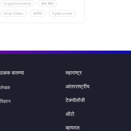
Cryptocurrency
इतर खेळ
Viral Video
आरोग्य
Cybercrime
ठळक बातम्या
महाराष्ट्र
आंतरराष्ट्रीय
लेखक
टेक्नॉलॉजी
विज्ञान
ऑटो
व्हायरल