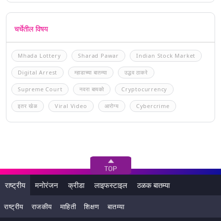
चर्चेतील विषय
Mhada Lottery
Sharad Pawar
Indian Stock Market
Digital Arrest
म्हाडाच्या बातम्या
उद्धव ठाकरे
Supreme Court
नवरा बायको
Cryptocurrency
इतर खेळ
Viral Video
आरोग्य
Cybercrime
राष्ट्रीय
मनोरंजन
क्रीडा
लाइफस्टाइल
ठळक बातम्या
राष्ट्रीय
राजकीय
माहिती
शिक्षण
बातम्या