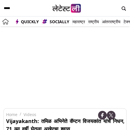
QUICKLY
SOCIALLY
महाराष्ट्र
राष्ट्रीय
आंतरराष्ट्रीय
टेक्
Home
Videos
Vijayakanth: तमिळ अभिनेते कॅप्टन विजयकांत यांचे निधन,
71 व्या वर्षी घेतला अखेरचा श्वास