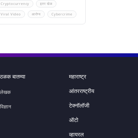
Cryptocurrency
इतर खेळ
Viral Video
आरोग्य
Cybercrime
ठळक बातम्या
महाराष्ट्र
आंतरराष्ट्रीय
लेखक
टेक्नॉलॉजी
विज्ञान
ऑटो
व्हायरल