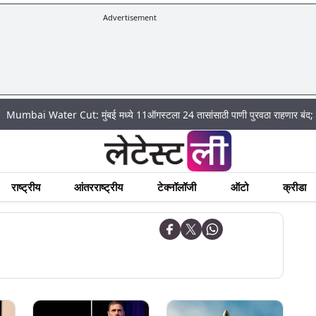
Advertisement
ter Cut: मुंबई मध्ये 11ऑगस्टला 24 तासांसाठी पाणी पुरवठा राहणार बंद; पहा कुठे असे
राष्ट्रीय
आंतरराष्ट्रीय
टेक्नॉलॉजी
ऑटो
क्रीडा