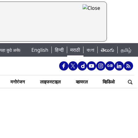
|
English
हिन्दी
मराठी
বাংলা
తెలుగు
தமிழ்
ल पाणी बंद
Madhur Satta Matka: मधूर सट्टा मटका बद्दल काही गोष्टी घ्या जाणून 
मनोरंजन
लाइफस्टाइल
व्हायरल
व्हिडिओ