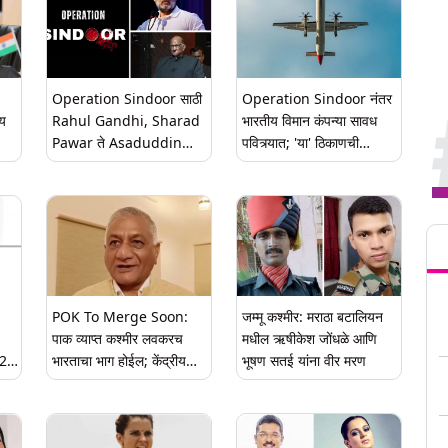
Operation Sindoor साठी
Operation Sindoor नंतर
ीय
Rahul Gandhi, Sharad
भारतीय विमान कंपन्या सावध
Pawar ते Asaduddin
पवित्र्यात; 'या' ठिकाणची
Owaisi यांच्याकडून सैन्य
विमानतळ केली बंद
कीत
दलाचे कौतुक; सामान्य
नागरिकांनीही केलं सेलिब्रेशन
Tren
(Watch Videos)
POK To Merge Soon:
जम्मू कश्मीर: मराठा बटालियन
पाक व्याप्त कश्मीर लवकरच
मधील ऋषीकेश जोंधळे आणि
025
भारताचा भाग होईल; केंद्रीय
भूषण सतई यांना वीर मरण
 चा
मंत्री VK Singh यांची
प्रतिक्रिया