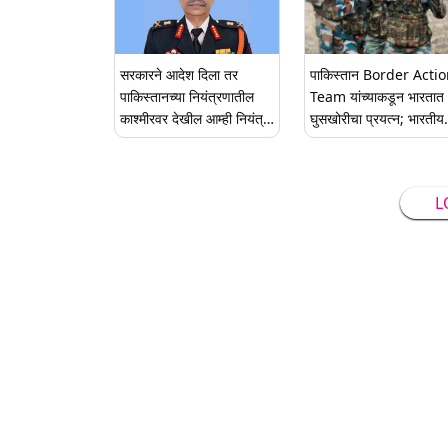
सरकारने आदेश दिला तर
पाकिस्तान Border Acti
पाकिस्तानच्या नियंत्रणातील
Team यांच्याकडून भारतात
काश्मीरवर देखील आम्ही नियंत्रण
घुसखोरीचा प्रयत्न; भारतीय
मिळवू: लष्कर प्रमुख मुकुंद नरवणे
सैन्याच्या कारवाईनंतर जीव म
घेऊन पळाले
L