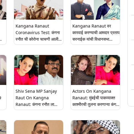
Kangana Ranaut
Kangana Ranaut वर
Coronavirus Test: कंगना
कारवाई करण्याची आमदार प्रताप
रनौत ची कोरोना चाचणी आली
सरनाईक यांची विधानसभा
निगेटिव्ह; हिमाचल प्रदेशहुन मुंंबई
अध्यक्षांना लेखी विनंती;
ा
साठी रवाना (See Photos)
गृहमंत्र्यांना तातडीने चौकशी
दिलं
करून 24 तासात अहवाल सादर
करण्याचे आदेश
Shiv Sena MP Sanjay
Actors On Kangana
9
Raut On Kangna
Ranaut: मुंबईची पाकव्याक्त
Ranaut: कंगना रनौत ला
काश्मीरची तुलना करणाऱ्या कंगना
ल
पाठिंबा देऊन मुंबई आणि मुंबई
रनौत हिला उर्मिला मातोंडकर,
ी
पोलिस दलाची प्रतिमा करण्याचा
रेणूका शहाणे यांचे सणसणीत
राजकीय प्रयत्न; संजय राऊत
उत्तर; पहा काय म्हणाल्या (View
यांची प्रतिक्रिया
Tweets)