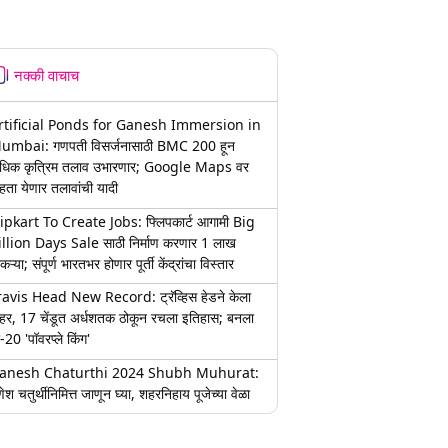
नक्की वाचाच
rtificial Ponds for Ganesh Immersion in
umbai: गणपती विसर्जनासाठी BMC 200 हून
धिक कृत्रिम तलाव उभारणार; Google Maps वर
हता येणार तलावांची यादी
lipkart To Create Jobs: फ्लिपकार्ट आगामी Big
illion Days Sale साठी निर्माण करणार 1 लाख
कऱ्या; संपूर्ण भारतभर होणार पूर्ती केंद्रांचा विस्तार
ravis Head New Record: ट्रॅव्हिस हेडने केला
हर, 17 चेंडूत अर्धशतक ठोकून रचला इतिहास; बनला
-20 'पॉवरप्ले किंग'
anesh Chaturthi 2024 Shubh Muhurat:
ेश चतुर्थीनिमित्त जाणून घ्या, शहरनिहाय पूजेच्या वेळा