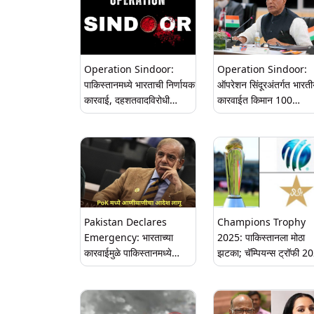
Operation Sindoor:
Operation Sindoor:
पाकिस्तानमध्ये भारताची निर्णायक
ऑपरेशन सिंदूरअंतर्गत भारत
कारवाई, दहशतवादविरोधी
कारवाईत किमान 100
सिद्धांताची पुनर्परिभाषा
दहशतवादी ठार; Rajnath
Singh यांची सर्वपक्षीय बैठ
माहिती
Pakistan Declares
Champions Trophy
Emergency: भारताच्या
2025: पाकिस्तानला मोठा
कारवाईमुळे पाकिस्तानमध्ये
झटका; चॅम्पियन्स ट्रॉफी 2
घबराट; PoK मध्ये आणीबाणीचा
Pok मध्ये जाणार नाही, ICC
आदेश लागू
मोठा निर्णय