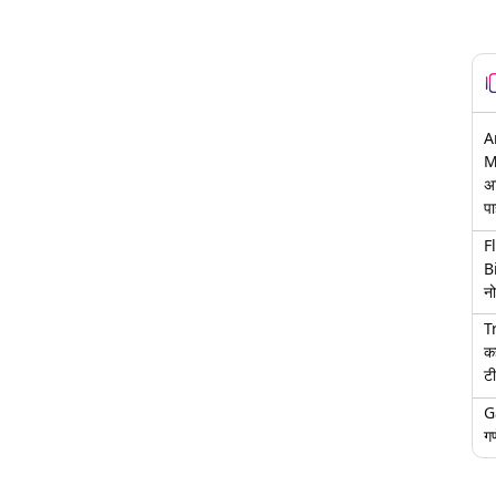
A
M
अ
पा
F
B
नो
T
क
टी
G
गण