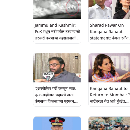
Jammu and Kashmir:
Sharad Pawar On
PoK मधून नदीमार्फत हत्याऱ्यांची
Kangana Ranaut
तस्करी करणाऱ्या दहशतावाद्यांचा
statement: कंगना रनौत
कट भारतीय लष्कराने उधळला;
हिच्या वक्तव्यावर शरद पवार
मोठ्या प्रमाणात शस्त्रे, दारूगोळा
यांची प्रतिक्रिया म्हणाले, 'य
जप्त (Watch Video)
लोकांना उगाच अधिक महत्त्व 
जातंय'
'एअरपोर्टवर गर्दी जमवून स्वत:
Kangana Ranaut to
प्रकाशझोतात राहायचे असा
Return to Mumbai: '
कंगनाचा किळसवाणा प्रयत्न,
सप्टेंबरला येत आहे मुंबईत,
तिला मानसोपचारतज्ज्ञांचे उपचार
कोणाच्या बापाची हिम्मत असे
सुरु करावेत'- अमेय खोपकर
तर अडवून दाखवा'-अभिनेत्र
कंगना रनौत