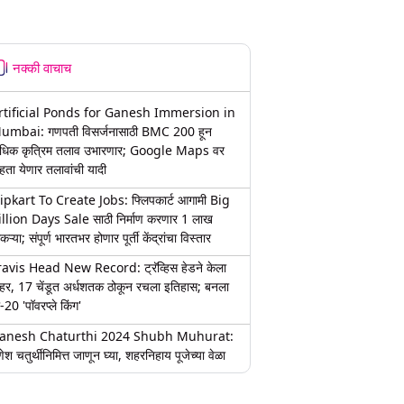
नक्की वाचाच
rtificial Ponds for Ganesh Immersion in
umbai: गणपती विसर्जनासाठी BMC 200 हून
धिक कृत्रिम तलाव उभारणार; Google Maps वर
हता येणार तलावांची यादी
lipkart To Create Jobs: फ्लिपकार्ट आगामी Big
illion Days Sale साठी निर्माण करणार 1 लाख
कऱ्या; संपूर्ण भारतभर होणार पूर्ती केंद्रांचा विस्तार
ravis Head New Record: ट्रॅव्हिस हेडने केला
हर, 17 चेंडूत अर्धशतक ठोकून रचला इतिहास; बनला
-20 'पॉवरप्ले किंग'
anesh Chaturthi 2024 Shubh Muhurat:
ेश चतुर्थीनिमित्त जाणून घ्या, शहरनिहाय पूजेच्या वेळा