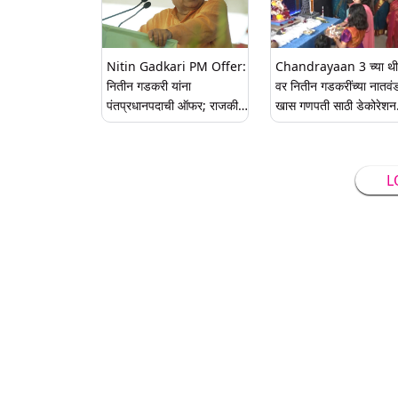
Nitin Gadkari PM Offer:
Chandrayaan 3 च्या थ
नितीन गडकरी यांना
वर नितीन गडकरींच्या नातवंडा
पंतप्रधानपदाची ऑफर; राजकीय
खास गणपती साठी डेकोरेशन
वर्तुळात खळबळ
आणि सेलिब्रेशन Watch
Video
L