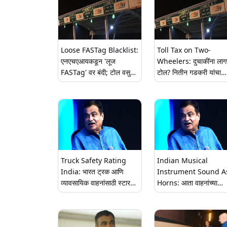
Loose FASTag Blacklist:
Toll Tax on Two-
एनएचएआयकडून 'लूज
Wheelers: दुचाकींना लाग
FASTag' वर बंदी; टोल वसुलीत
टोल? नितीन गडकरी यांचा
पारदर्शकता आणि वेग सुनिश्चित
तत्काळ खुलासा, म्हणाले 'स
करण्यासाठी उचलली पावले
यापुढेही कायम'
Truck Safety Rating
Indian Musical
India: भारत ट्रक आणि
Instrument Sound A
व्यावसायिक वाहनांसाठी स्टार
Horns: आता वाहनांच्या
सेफ्टी रेटिंग प्रणाली राबवणार-
हॉर्नमधून येणार बासुरी, तबला
नितीन गडकरी
हार्मोनियमसारख्या भारतीय स
वाद्यांचा आवाज; रस्त्यावरील