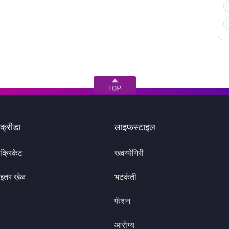
क्रीडा
लाइफस्टाइल
क्रिकेट
खवय्येगिरी
इतर खेळ
भटकंती
फॅशन
आरोग्य