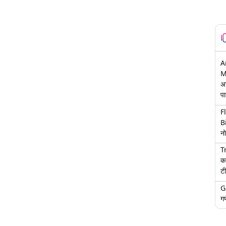
A
M
अ
पा
F
B
नो
T
क
टी
G
गण