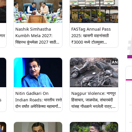
Nashik Simhastha
FASTag Annual Pass
णार
Kumbh Mela 2027:
2025: खासगी वाहनांसाठी
सिंहस्थ कुंभमेळा 2027 साठी
₹3000 मध्ये टोलमुक्त
वलत
Nitin Gadkari यांची
प्रवासाची योजना 15
महत्त्वाच्या रस्ते प्रकल्पांना मंजुरी;
ऑगस्टपासून लागू
नाशिकला मिळणार रिंग रोड आणि
Tren
सहा मार्गिका महामार्ग
Nitin Gadkari On
Nagpur Violence: नागपूर
s
Indian Roads: भारतीय रस्ते
हिंसाचार, जाळपोळ, संचारबंदी
दोन वर्षांत अमेरिकेच्या महामार्गांना
यांसह गोंधळाने भरलेली रात्र;
,
मागे टाकतील- नितीन गडकरी
काय घडले?
ंगीत