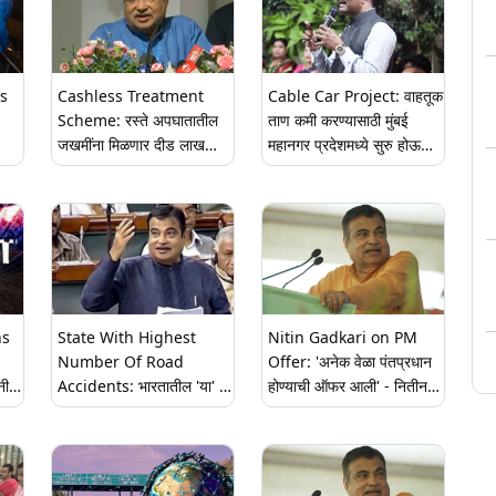
ri
ds
Cashless Treatment
Cable Car Project: वाहतूक
Scheme: रस्ते अपघातातील
ताण कमी करण्यासाठी मुंबई
जखमींना मिळणार दीड लाख
महानगर प्रदेशमध्ये सुरु होऊ
ि
रुपयांची मोफत 'कॅशलेस' उपचार
शकतो केबल कार प्रकल्प;
सुविधा; Nitin Gadkari यांनी
परिवहन मंत्री Pratap
शल
जाहीर केली योजना, जाणून घ्या
Sarnaik करणार नितीन
सविस्तर
गडकरींशी चर्चा
hs
State With Highest
Nitin Gadkari on PM
Number Of Road
Offer: 'अनेक वेळा पंतप्रधान
नी
Accidents: भारतातील 'या' 4
होण्याची ऑफर आली' - नितीन
 आणि
राज्यांमध्ये सर्वाधिक रस्ते
गडकरी
 पहा
अपघात; नितीन गडकरी यांनी
संसदेत दिली माहिती