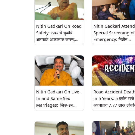
अनुभव सुखद करण्यासाठी
Minister Nitin Gadka
यांचा नवा प्रस्ताव
Nitin Gadkari On Road
Nitin Gadkari Atten
Safety: रस्त्यांचे चुकीचे
Special Screening of
आराखडे अपघातास कारण;
Emergency: नितीन
नितीन गडकरी यांचे अभियंत्यांवर
गडकरींची कंगना राणौत आण
खापर
अनुपम खेर यांच्यासोबत
'इमर्जन्सी' चित्रपटाच्या स्पे
स्क्रीनिंगला उपस्थिती
Nitin Gadkari On Live-
Road Accident Deat
In and Same Sex
in 5 Years: 5 वर्षात रस्ते
Marriages: 'लिव्ह-इन
अपघातात 7.77 लाख लोकां
रिलेशनशिप आणि समलैंगिक
गमावला जीव; रस्ते वाहतूक
विवाह समाजासाठी धोकादायक';
महामार्ग मंत्रालयाचा अहवाल
नितीन गडकरींनी व्यक्त केली
चिंता