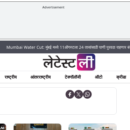
Advertisement
Water Cut: मुंबई मध्ये 11ऑगस्टला 24 तासांसाठी पाणी पुरवठा राहणार बंद; पहा कुठे अ
राष्ट्रीय
आंतरराष्ट्रीय
टेक्नॉलॉजी
ऑटो
क्रीडा