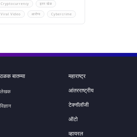
Cryptocurrency
इतर खेळ
Viral Video
आरोग्य
Cybercrime
ठळक बातम्या
महाराष्ट्र
आंतरराष्ट्रीय
लेखक
टेक्नॉलॉजी
विज्ञान
ऑटो
व्हायरल