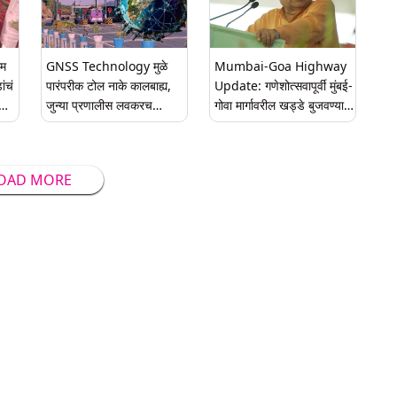
ीम
GNSS Technology मुळे
Mumbai-Goa Highway
ंचं
पारंपरीक टोल नाके कालबाह्य,
Update: गणेशोत्सवापूर्वी मुंबई-
जुन्या प्रणालीस लवकरच
गोवा मार्गावरील खड्डे बुजवण्यात
Goodbye
येतील; डिसेंबरपर्यंत
चौपदरीकरणाचं काम पूर्ण होईल;
नितीन गडकरी यांची माहिती
OAD MORE