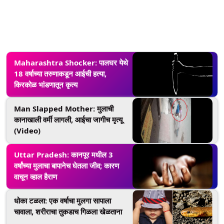
Maharashtra Shocker: पालघर येथे
18 वर्षाच्या तरुणाकडून आईची हत्या,
किरकोळ भांडणातून कृत्य
Man Slapped Mother: मुलाची
कानाखाली वर्मी लागली, आईचा जागीच मृत्यू
(Video)
Uttar Pradesh: कानपूर मधील 3
वर्षांच्या मुलाचा बापानेच घेतला जीव; कारण
वाचून व्हाल हैराण
धोका टळला: एक वर्षाचा मुलगा सापाला
चावाला, शरीराचा तुकडाच गिळला खेळताना