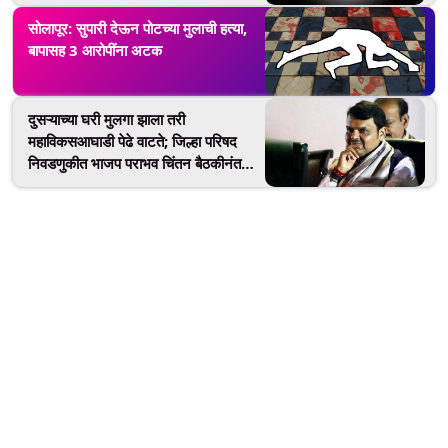
सोलापूर: सुपारी देऊन पोटच्या मुलाची हत्या,
बापासह 3 आरोपींना अटक
दुसऱ्याच्या घरी मुलगा झाला तरी
महाविकसआघाडी पेढे वाटते; जिल्हा परिषद
निवडणुकीत भाजप पराभव चिंतन बैठकीनंतर
देवेंद्र फडणवीस यांची टीका