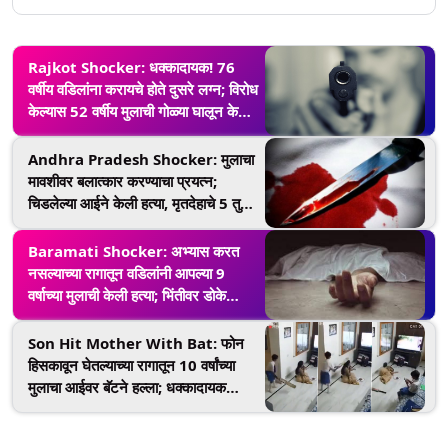
Rajkot Shocker: धक्कादायक! 76
वर्षीय वडिलांना करायचे होते दुसरे लग्न; विरोध
केल्यास 52 वर्षीय मुलाची गोळ्या घालून केली
हत्या
Andhra Pradesh Shocker: मुलाचा
मावशीवर बलात्कार करण्याचा प्रयत्न;
चिडलेल्या आईने केली हत्या, मृतदेहाचे 5 तुकडे
करून कालव्यात फेकून दिले
Baramati Shocker: अभ्यास करत
नसल्याच्या रागातून वडिलांनी आपल्या 9
वर्षाच्या मुलाची केली हत्या; भिंतीवर डोके
आपटून गळा आवळला, बारामतीजवळील
धक्कादायक घटना
Son Hit Mother With Bat: फोन
हिसकावून घेतल्याच्या रागातून 10 वर्षांच्या
मुलाचा आईवर बॅटने हल्ला; धक्कादायक
व्हिडीओ व्हायरल (Watch)