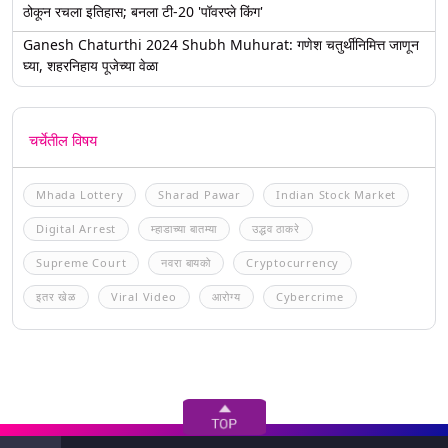
ठोकून रचला इतिहास; बनला टी-20 'पॉवरप्ले किंग'
Ganesh Chaturthi 2024 Shubh Muhurat: गणेश चतुर्थीनिमित्त जाणून
घ्या, शहरनिहाय पूजेच्या वेळा
चर्चेतील विषय
Mhada Lottery
Sharad Pawar
Indian Stock Market
Digital Arrest
म्हाडाच्या बातम्या
उद्धव ठाकरे
Supreme Court
नवरा बायको
Cryptocurrency
इतर खेळ
Viral Video
आरोग्य
Cybercrime