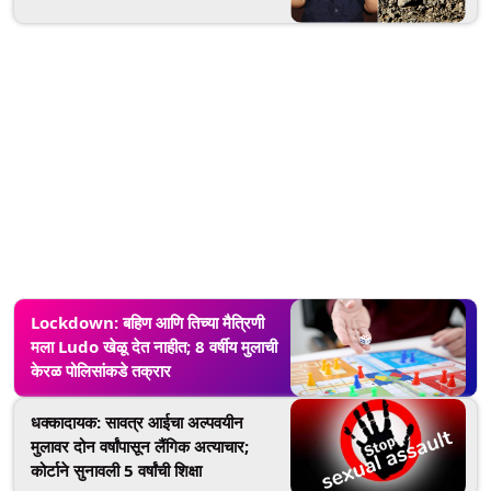
Lockdown: बहिण आणि तिच्या मैत्रिणी
मला Ludo खेळू देत नाहीत; 8 वर्षीय मुलाची
केरळ पोलिसांकडे तक्रार
धक्कादायक: सावत्र आईचा अल्पवयीन
मुलावर दोन वर्षांपासून लैंगिक अत्याचार;
कोर्टाने सुनावली 5 वर्षांची शिक्षा