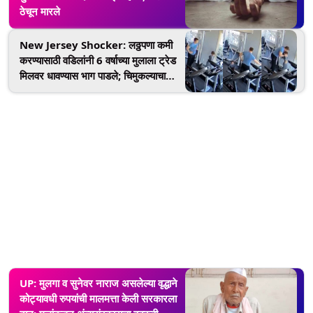
ठेचून मारले
New Jersey Shocker: लठ्ठपणा कमी
करण्यासाठी वडिलांनी 6 वर्षाच्या मुलाला ट्रेड
मिलवर धावण्यास भाग पाडले; चिमुकल्याचा
मृत्यू, पहा धक्कादायक व्हिडिओ
UP: मुलगा व सुनेवर नाराज असलेल्या वृद्धाने
कोट्यावधी रुपयांची मालमत्ता केली सरकारला