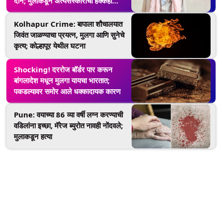
दान; मुलांकडून अंत्यसंस्काराचा हक्कही
काढून घेतला
Kolhapur Crime: बापाला शौचालयात
जिवंत जाळण्याचा प्रयत्न, मुलगा आणि सुनेचे
कृत्य; कोल्हापूर येथील घटना
Shocking! दररोज बॉर्डर पार करून
बांगलादेश मधून मुलगा यायचा भारतात;
पकडल्यावर समोर आले धक्कादायक कारण
Pune: वयाच्या 86 व्या वर्षी लग्न करण्याची
वडिलांना इच्छा, मॅरेज ब्युरोत नावही नोंदवले;
मुलाकडून हत्या