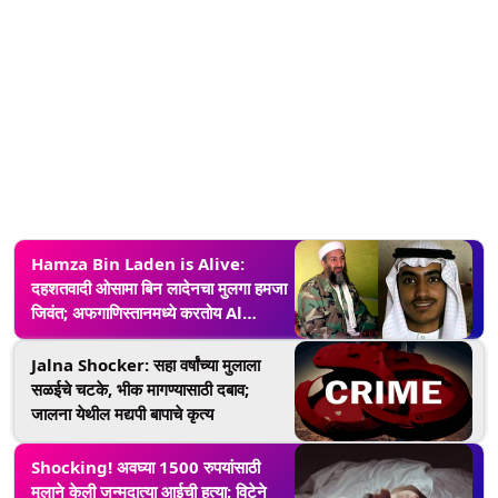
Hamza Bin Laden is Alive:
दहशतवादी ओसामा बिन लादेनचा मुलगा हमजा
जिवंत; अफगाणिस्तानमध्ये करतोय Al
Qaeda चे नेतृत्व, अहवालात मोठा खुलासा
Jalna Shocker: सहा वर्षांच्या मुलाला
सळईचे चटके, भीक मागण्यासाठी दबाव;
जालना येथील मद्यपी बापाचे कृत्य
Shocking! अवघ्या 1500 रुपयांसाठी
मुलाने केली जन्मदात्या आईची हत्या; विटेने