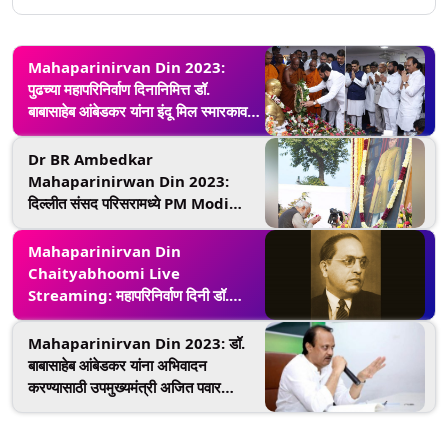
Mahaparinirvan Din 2023:
पुढच्या महापरिनिर्वाण दिनानिमित्त डॉ.
बाबासाहेब आंबेडकर यांना इंदू मिल स्मारकावर
अभिवादन करु, मुख्यमंत्र्यांचा विश्वास
Dr BR Ambedkar
Mahaparinirwan Din 2023:
दिल्लीत संसद परिसरामध्ये PM Modi
यांच्याकडून महामानवाला अभिवादन
(Watch Video)
Mahaparinirvan Din
Chaityabhoomi Live
Streaming: महापरिनिर्वाण दिनी डॉ.
बाबासाहेब आंबेडकर यांच्या स्मृतीला वंदन
करण्यासाठी चैत्यभूमीचे इथे पहा थेट दर्शन
Mahaparinirvan Din 2023: डॉ.
बाबासाहेब आंबेडकर यांना अभिवादन
करण्यासाठी उपमुख्यमंत्री अजित पवार
कार्यक्रमस्थळी दाखल