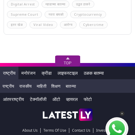
Digital Arrest
म्हाडाच्या बातम्या
उद्धव ठाकरे
Supreme Court
नवरा बायको
Cryptocurrency
इतर खेळ
Viral Video
आरोग्य
Cybercrime
राष्ट्रीय
मनोरंजन
क्रीडा
लाइफस्टाइल
ठळक बातम्या
राष्ट्रीय
राजकीय
माहिती
शिक्षण
बातम्या
आंतरराष्ट्रीय
टेक्नॉलॉजी
ऑटो
व्हायरल
फोटो
|
|
|
About Us
Terms Of Use
Contact Us
Investors