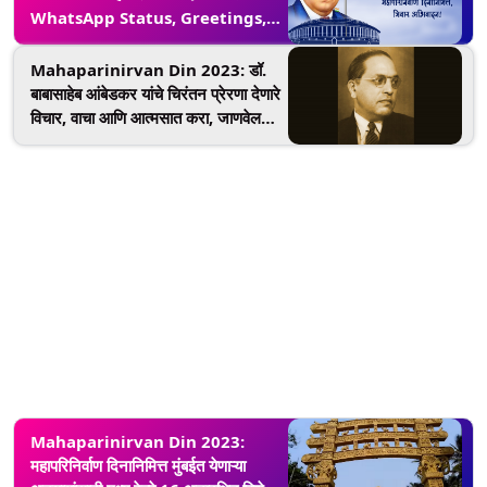
WhatsApp Status, Greetings,
Messages, Wishes च्या माध्यमातून डॉ.
बाबासाहेब आंबेडकरांना अर्पण करा आदरांजली!
Mahaparinirvan Din 2023: डॉ.
बाबासाहेब आंबेडकर यांचे चिरंतन प्रेरणा देणारे
विचार, वाचा आणि आत्मसात करा, जाणवेल
परिवर्तन
Mahaparinirvan Din 2023:
महापरिनिर्वाण दिनानिमित्त मुंबईत येणाऱ्या