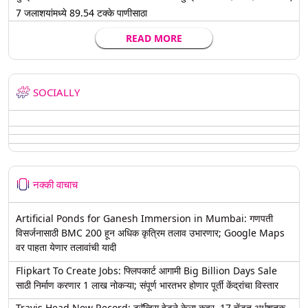
7 जलाशयांमध्ये 89.54 टक्के पाणीसाठा
READ MORE
SOCIALLY
नक्की वाचाच
Artificial Ponds for Ganesh Immersion in Mumbai: गणपती
विसर्जनासाठी BMC 200 हून अधिक कृत्रिम तलाव उभारणार; Google Maps
वर पाहता येणार तलावांची यादी
Flipkart To Create Jobs: फ्लिपकार्ट आगामी Big Billion Days Sale
साठी निर्माण करणार 1 लाख नोकऱ्या; संपूर्ण भारतभर होणार पूर्ती केंद्रांचा विस्तार
Travis Head New Record: ट्रॅव्हिस हेडने केला कहर, 17 चेंडूत अर्धशतक