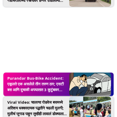
गडचिरोलीच्या रस्त्यांवर छप्पर उडालेल्या
अवस्थेतील धावणार्‍या बसचा व्हिडिओ वायरल;
देखभालीच्या कामात कसूर करणारा एक
अधिकारी निलंबित
Purandar Bus-Bike Accident:
एकूलते एक असलेले तीन तरुण ठार; एसटी
बस आणि दुचाकी अपघातात 3 कुटुंबावर
शोककळा; पुरंदर येथील घटना
Viral Video: चालत्या रोडवेज बसमध्ये
अतिशय धक्कादायक पद्धतीने चढली मुलगी;
मुलीचं जुगाड पाहून तुम्हीही लावालं डोक्याला