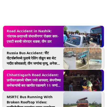
Road Accident in Nashik:
नांदगाव-छत्रपती संभाजीनगर रोडवर कार-
एसटी बसची जोरदार धडक; तीन ठार
Russia Bus Accident: सेंट
पीटर्सबर्गमध्ये पुलाचे रेलिंग तोडून बस थेट
नदीत कोसळली; तीन जणांचा मृत्यू, अनेक
लोक जखमी (Watch Shocking
Video)
Chhattisgarh Road Accident:
छत्तीसगडमध्ये भीषण रस्ते अपघात; कंपनीच्या
कर्मचाऱ्यांची बस खाणीत पडल्याने 11 जणांचा
मृत्यू, 20 जखमी, पीएम मोदींनी व्यक्त केला
शोक
MSRTC Bus Running With
Broken Rooftop Video: