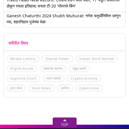
ठोकून रचला इतिहास; बनला टी-20 'पॉवरप्ले किंग'
Ganesh Chaturthi 2024 Shubh Muhurat: गणेश चतुर्थीनिमित्त जाणून
घ्या, शहरनिहाय पूजेच्या वेळा
चर्चेतील विषय
Mhada Lottery
Sharad Pawar
Indian Stock Market
Digital Arrest
म्हाडाच्या बातम्या
उद्धव ठाकरे
Supreme Court
नवरा बायको
Cryptocurrency
इतर खेळ
Viral Video
आरोग्य
Cybercrime