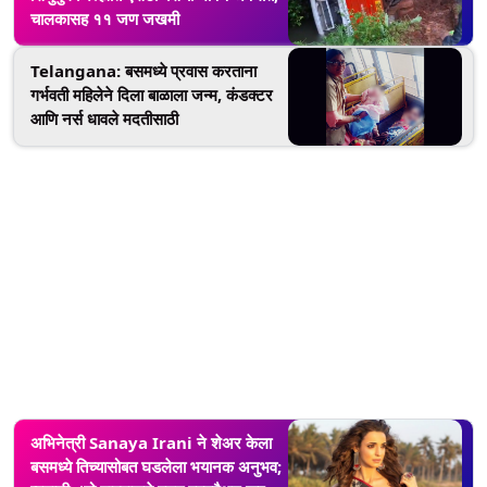
चालकासह ११ जण जखमी
Telangana: बसमध्ये प्रवास करताना
गर्भवती महिलेने दिला बाळाला जन्म, कंडक्टर
आणि नर्स धावले मदतीसाठी
अभिनेत्री Sanaya Irani ने शेअर केला
बसमध्ये तिच्यासोबत घडलेला भयानक अनुभव;