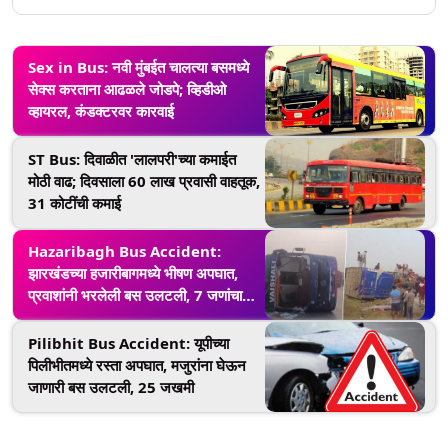
Sex in Bus: नवी मुंबईत चालत्या बसमध्ये
सेक्स करताना आढळले जोडपे; व्हिडीओ
व्हायरल, कंडक्टरवर कारवाई
ST Bus: दिवाळीत 'लालपरी'च्या कमाईत
मोठी वाढ; दिवसाला 60 लाख प्रवासी वाहतूक,
31 कोटींची कमाई
Hazaribagh Bus Accident:
झारखंडच्या हजारीबागमध्ये भीषण अपघात,
प्रवाशांनी भरलेली बस उलटली, 7 जणांचा
मृत्यू, 25 हून अधिक जखमी; व्हिडिओ
Pilibhit Bus Accident: यूपीच्या
पिलीभीतमध्ये रस्ता अपघात, मजुरांना घेऊन
जाणारी बस उलटली, 25 जखमी