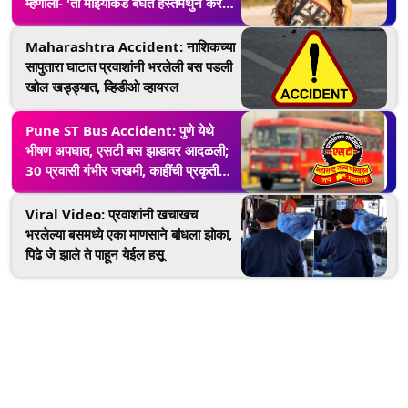
म्हणाली- 'तो माझ्याकडे बघत हस्तमैथुन करत
होता'
Maharashtra Accident: नाशिकच्या
सापुतारा घाटात प्रवाशांनी भरलेली बस पडली
खोल खड्ड्यात, व्हिडीओ व्हायरल
Pune ST Bus Accident: पुणे येथे
भीषण अपघात, एसटी बस झाडावर आदळली;
30 प्रवासी गंभीर जखमी, काहींची प्रकृती
चिंताजनक
Viral Video: प्रवाशांनी खचाखच
भरलेल्या बसमध्ये एका माणसाने बांधला झोका,
पिढे जे झाले ते पाहून येईल हसू