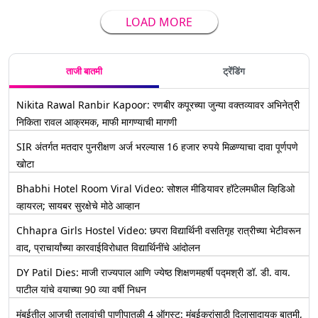
LOAD MORE
ताजी बातमी
ट्रेंडिंग
Nikita Rawal Ranbir Kapoor: रणबीर कपूरच्या जुन्या वक्तव्यावर अभिनेत्री
निकिता रावल आक्रमक, माफी मागण्याची मागणी
SIR अंतर्गत मतदार पुनरीक्षण अर्ज भरल्यास 16 हजार रुपये मिळण्याचा दावा पूर्णपणे
खोटा
Bhabhi Hotel Room Viral Video: सोशल मीडियावर हॉटेलमधील व्हिडिओ
व्हायरल; सायबर सुरक्षेचे मोठे आव्हान
Chhapra Girls Hostel Video: छपरा विद्यार्थिनी वसतिगृह रात्रीच्या भेटीवरून
वाद, प्राचार्यांच्या कारवाईविरोधात विद्यार्थिनींचे आंदोलन
DY Patil Dies: माजी राज्यपाल आणि ज्येष्ठ शिक्षणमहर्षी पद्मश्री डॉ. डी. वाय.
पाटील यांचे वयाच्या 90 व्या वर्षी निधन
मुंबईतील आजची तलावांची पाणीपातळी 4 ऑगस्ट: मुंबईकरांसाठी दिलासादायक बातमी,