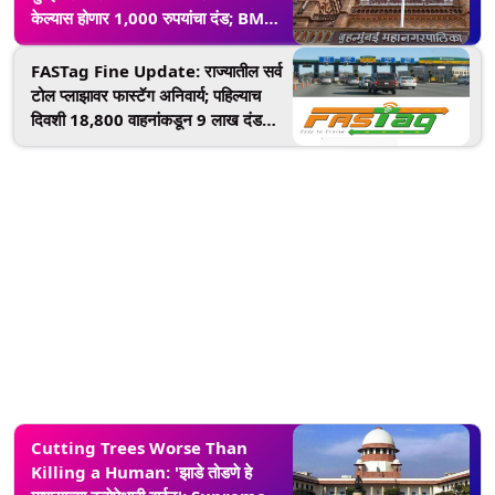
केल्यास होणार 1,000 रुपयांचा दंड; BMC
ने दिला इशारा, सांगितल्या वर्गीकरणाच्या चार
श्रेणी
FASTag Fine Update: राज्यातील सर्व
टोल प्लाझावर फास्टॅग अनिवार्य; पहिल्याच
दिवशी 18,800 वाहनांकडून 9 लाख दंड
वसूल
Cutting Trees Worse Than
Killing a Human: 'झाडे तोडणे हे