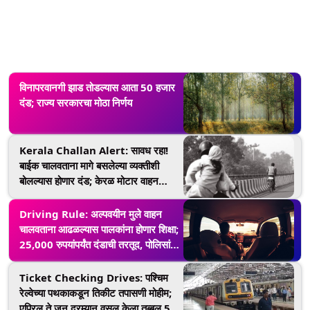
विनापरवानगी झाड तोडल्यास आता 50 हजार
दंड; राज्य सरकारचा मोठा निर्णय
Kerala Challan Alert: सावध रहा!
बाईक चालवताना मागे बसलेल्या व्यक्तीशी
बोलल्यास होणार दंड; केरळ मोटार वाहन
विभागाने जारी केले आदेश
Driving Rule: अल्पवयीन मुले वाहन
चालवताना आढळल्यास पालकांना होणार शिक्षा;
25,000 रुपयांपर्यंत दंडाची तरतूद, पोलिसांनी
दिला इशारा
Ticket Checking Drives: पश्चिम
रेल्वेच्या पथकाकडून तिकीट तपासणी मोहीम;
एप्रिल ते जून दरम्यान वसूल केला तब्बल 52