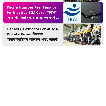
10.04 लाख दंड
Phone Number Fee, Penalty
for Inactive SIM Card: एकापेक्षा
जास्त सिम कार्ड वापरत असाल तर भरावे लागू
शकते शुल्क; TRAI चा नवा प्रस्ताव, जाणून
घ्या सविस्तर
Fitness Certificate For Autos-
Private Buses: फिटनेस
प्रमाणपत्राशिवाय चालणाऱ्या ऑटो, खासगी
बसेसना आकारला जाणार दिवसाला 50 रुपये
दंड; महाराष्ट्र परिवहन विभागाचा निर्णय