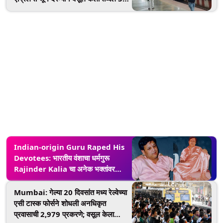
कोटी रुपयांहून अधिक दंड
Indian-origin Guru Raped His
Devotees: भारतीय वंशाचा धर्मगुरू
Rajinder Kalia चा अनेक भक्तांवर
बलात्कार; यूके कोर्टाने ठोठावला 85 कोटींचा
दंड
Mumbai: गेल्या 20 दिवसांत मध्य रेल्वेच्या
एसी टास्क फोर्सने शोधली अनधिकृत
प्रवासाची 2,979 प्रकरणे; वसूल केला