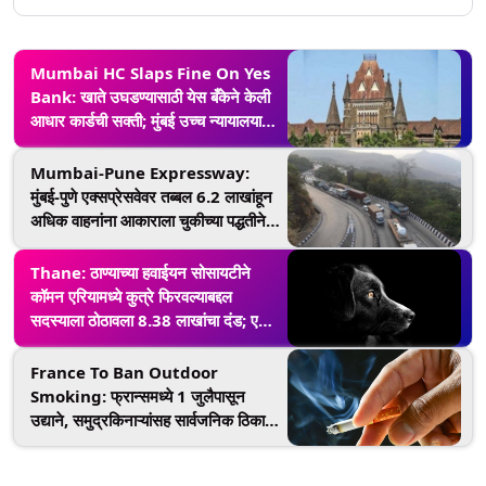
Mumbai HC Slaps Fine On Yes
Bank: खाते उघडण्यासाठी येस बँकेने केली
आधार कार्डची सक्ती; मुंबई उच्च न्यायालयाने
ठोठावला 50 हजार रुपयांचा दंड
Mumbai-Pune Expressway:
मुंबई-पुणे एक्सप्रेसवेवर तब्बल 6.2 लाखांहून
अधिक वाहनांना आकाराला चुकीच्या पद्धतीने
दंड; चुकून वसूल केले 12.4 कोटी रुपये
Thane: ठाण्याच्या हवाईयन सोसायटीने
कॉमन एरियामध्ये कुत्रे फिरवल्याबद्दल
सदस्याला ठोठावला 8.38 लाखांचा दंड; एकूण
दंडाची रक्कम पोहोचली 14.12 लाखांवर
France To Ban Outdoor
Smoking: फ्रान्समध्ये 1 जुलैपासून
उद्याने, समुद्रकिनाऱ्यांसह सार्वजनिक ठिकाणी
धुम्रपानावर बंदी; उल्लंघन केल्यास 13,000
रुपयांपर्यंत दंड