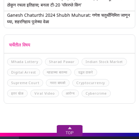
ठोकून रचला इतिहास; बनला टी-20 'पॉवरप्ले किंग'
Ganesh Chaturthi 2024 Shubh Muhurat: गणेश चतुर्थीनिमित्त जाणून
घ्या, शहरनिहाय पूजेच्या वेळा
चर्चेतील विषय
Mhada Lottery
Sharad Pawar
Indian Stock Market
Digital Arrest
म्हाडाच्या बातम्या
उद्धव ठाकरे
Supreme Court
नवरा बायको
Cryptocurrency
इतर खेळ
Viral Video
आरोग्य
Cybercrime