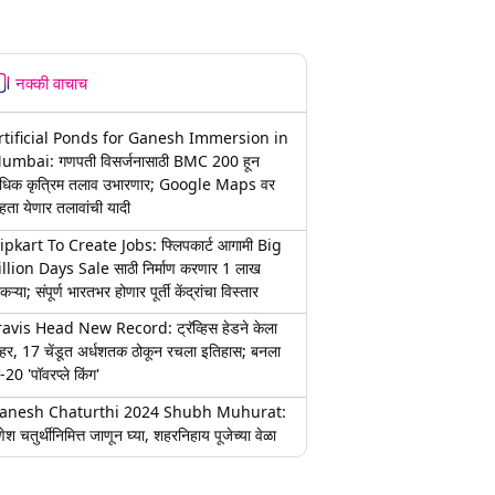
नक्की वाचाच
rtificial Ponds for Ganesh Immersion in
umbai: गणपती विसर्जनासाठी BMC 200 हून
धिक कृत्रिम तलाव उभारणार; Google Maps वर
हता येणार तलावांची यादी
lipkart To Create Jobs: फ्लिपकार्ट आगामी Big
illion Days Sale साठी निर्माण करणार 1 लाख
कऱ्या; संपूर्ण भारतभर होणार पूर्ती केंद्रांचा विस्तार
ravis Head New Record: ट्रॅव्हिस हेडने केला
हर, 17 चेंडूत अर्धशतक ठोकून रचला इतिहास; बनला
-20 'पॉवरप्ले किंग'
anesh Chaturthi 2024 Shubh Muhurat:
ेश चतुर्थीनिमित्त जाणून घ्या, शहरनिहाय पूजेच्या वेळा