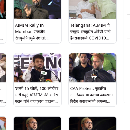
भूमिकेत
AIMIM Rally In
Telangana: AIMIM चे
Mumbai: राजकीय
प्रमुख असदुद्दीन ओवैसी यांनी
सेक्युलॅरिजमुळे देशातील
हैदराबादमध्ये COVID19
Mचे
मुस्लिमांचे सर्वाधिक नुकसान-
लशीचा पहिला डोस घेतला
असदुद्दीन ओवैसी
A
‘आम्ही 15 कोटी, 100 कोटींवर
CAA Protest: सुधारित
भारी पडू’; AIMIM नेते वारिस
नागरिकत्व या काळ्या कायद्याला
णा;
पठान यांचे वादग्रस्त वक्तव्य
विरोध असणाऱ्यांनी आपल्या
(Video)
घराबाहेर तिरंगा फडकावा -
असदुद्दीन ओवैसी