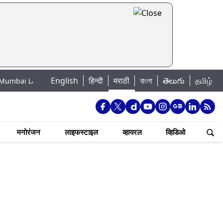
English
हिन्दी
मराठी
বাংলা
తెలుగు
தமிழ்
e Water Levels: मुंबई पाणीपुरवठा अपडेट: शहरातील 7 तलावांमधील जलसाठा 88.93 टक
मनोरंजन
लाइफस्टाइल
व्हायरल
व्हिडिओ