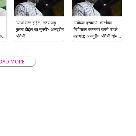
'आधी लग्न होईल, नंतर पाहू
अयोध्या प्रकरणी कोर्टाच्या
मुलगा होईल का मुलगी'- असदुद्दीन
निर्णयावर वक्त्यव्य करणे पडले
ुद्ध
ओवेसी
महागात; असदुद्दीन ओवैसी यांच्या
म
विरोधात देशद्रोहाचा गुन्हा दाखल
ाशा
OAD MORE