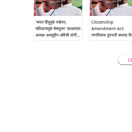
'भारत हिंदुमुळे नव्हेतर,
Citizenship
संविधानामुळे सेक्युलर' एमआयएम
Amendment Act:
अध्यक्ष असदुद्दीन ओवैसी यांनी
नागरिकत्व दुरुस्ती कायदा विर
साधला पंतप्रधान नरेंद्र मोदी
असदुद्दीन ओवैसी यांची सुप्री
यांच्यावर निशाणा
कोर्टात धाव; वकील निझाम प
यांची माहिती
L