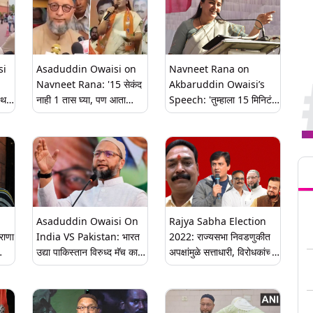
si
Asaduddin Owaisi on
Navneet Rana on
Navneet Rana: '15 सेकंद
Akbaruddin Owaisi’s
पथ
नाही 1 तास घ्या, पण आता
Speech: 'तुम्हाला 15 मिनिटं
करुनच दाखवा', नवनीत राणा
पण आम्हाला फक्त 15 सेकंद
ी
यांना असदुद्दीन ओवैसी यांचे
लागतील'; बालेकिल्ला हैदराबाद
प्रत्युत्तर (Watch Video)
मध्ये नवनीत राणा ओवैसी बंधूंवर
Tren
कडाडल्या
Asaduddin Owaisi On
Rajya Sabha Election
राणा
India VS Pakistan: भारत
2022: राज्यसभा निवडणुकीत
उद्या पाकिस्तान विरुध्द मॅच का
अपक्षांमुळे सत्ताधारी, विरोधकांच्या
खेळतोय? मॅच देशापेक्षा मोठी आहे
नाकात दम, मनधरणीसाठी नाना
का? एआयएमआयएमचे अध्यक्ष
क्लृप्त्या; हितेंद्र ठाकूर, असदुद्दीन
असदुद्दीन ओवैसींचा सवाल
ओवैसी, सपा किंग मेकरच्या