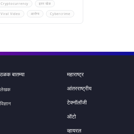
Cryptocurrency
इतर खेळ
Viral Video
आरोग्य
Cybercrime
ठळक बातम्या
महाराष्ट्र
आंतरराष्ट्रीय
लेखक
टेक्नॉलॉजी
विज्ञान
ऑटो
व्हायरल