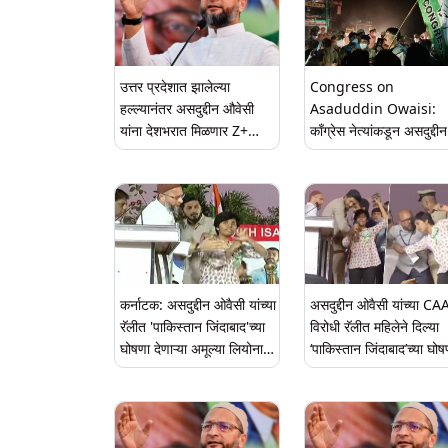
उत्तर प्रदेशात झालेल्या
Congress on
हल्ल्यानंतर असदुद्दीन औवेसी
Asaduddin Owaisi:
यांना देशभरात मिळणार Z+
काँग्रेस नेत्यांकडून असदुद्दीन
सुरक्षा, भारत सरकारचा निर्णय
ओवैसी यांना प्रत्युत्तर 'MI
दोन आमदार 5 वर्षे गप्प का'
कर्नाटक: असदुद्दीन ओवैसी यांच्या
असदुद्दीन ओवैसी यांच्या CA
रॅलीत 'पाकिस्तान जिंदाबाद'च्या
विरोधी रॅलीत महिलेने दिल्या
घोषणा देणाऱ्या अमूल्या लियोना
‘पाकिस्तान जिंदाबाद’च्या घोष
हिला जामीन मंजूर
देशद्रोहाचा गुन्हा दाखल
(Video)