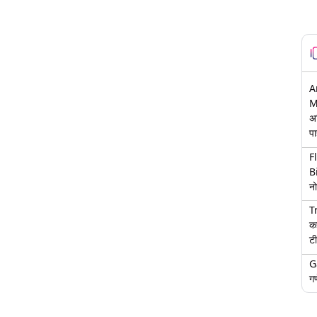
A
M
अ
पा
F
B
नो
T
क
टी
G
गण