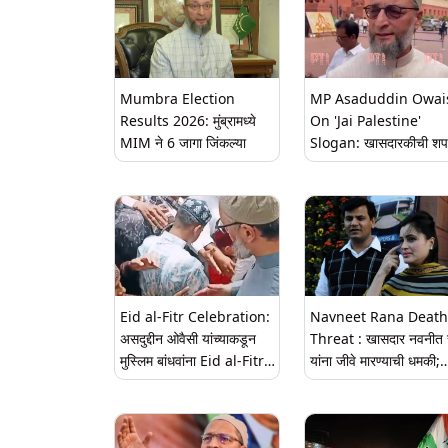
Mumbra Election
MP Asaduddin Owai
Results 2026: मुंब्रामध्ये
On 'Jai Palestine'
MIM ने 6 जागा जिंकल्या
Slogan: खासदारकीची श
घेताना 'जय फलस्तीन' च्या
घोषणेवर पहा असदुद्दीन ओवैस
यांनी दिलेलं स्पष्टीकरण
(Watch Video)
Eid al-Fitr Celebration:
Navneet Rana Death
असदुद्दीन ओवैसी यांच्याकडून
Threat : खासदार नवनीत 
मुस्लिम बांधवांना Eid al-Fitr
यांना जीवे मारण्याची धमकी;
च्या शुभेच्छा
पाकिस्तानमधून व्हॉटसअ‍ॅपवर
पाठवली ऑडिओ क्लिप