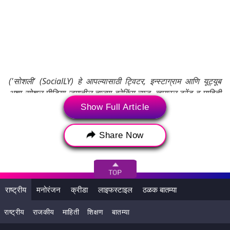
('सोशली' (SocialLY) हे आपल्यासाठी ट्विटर, इन्स्टाग्राम आणि यूट्यूब
अशा सोशल मीडिया जगातील ताज्या ब्रेकिंग न्यूज, व्हायरल ट्रेंड व माहिती
घेऊन येते. वृत्तात एम्बेड केलेली पोस्ट यूजर्सच्या सोशल मीडिया
Show Full Article
अकाऊंटमधून थेट एम्बेड करण्यात आली आहे. लेटेस्टलीच्या कर्मचाऱ्याने
अथवा लेखकाने त्याचे संपादन किंवा त्यात सुधारणा केलेली नाही. सदर
Share Now
पोस्टमधील वस्तुस्थिती, प्रतिक्रियामधून लेटेस्टलीची मते प्रतिबिंबित होत
नाहीत. तसेच या मजकूराची जबाबदारी अथवा उत्तरदायीत्व लेटेस्टली
स्वीकारत नाही.)
राष्ट्रीय
मनोरंजन
क्रीडा
लाइफस्टाइल
ठळक बातम्या
Tags:
राष्ट्रीय
राजकीय
माहिती
शिक्षण
बातम्या