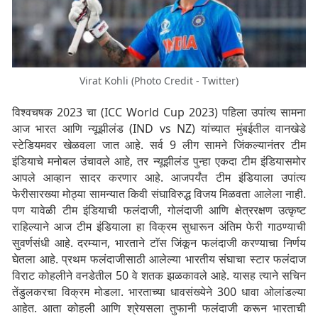
Virat Kohli (Photo Credit - Twitter)
विश्वचषक 2023 चा (ICC World Cup 2023) पहिला उपांत्य सामना
आज भारत आणि न्यूझीलंड (IND vs NZ) यांच्यात मुंबईतील वानखेडे
स्टेडियमवर खेळवला जात आहे. सर्व 9 लीग सामने जिंकल्यानंतर टीम
इंडियाचे मनोबल उंचावले आहे, तर न्यूझीलंड पुन्हा एकदा टीम इंडियासमोर
आपले आव्हान सादर करणार आहे. आजपर्यंत टीम इंडियाला उपांत्य
फेरीसारख्या मोठ्या सामन्यात किवी संघाविरुद्ध विजय मिळवता आलेला नाही.
पण यावेळी टीम इंडियाची फलंदाजी, गोलंदाजी आणि क्षेत्ररक्षण उत्कृष्ट
राहिल्याने आज टीम इंडियाला हा विक्रम सुधारून अंतिम फेरी गाठण्याची
सुवर्णसंधी आहे. दरम्यान, भारताने टाॅस जिंकून फलंदाजी करण्याचा निर्णय
घेतला आहे. प्रथम फलंदाजीसाठी आलेल्या भारतीय संघाचा स्टार फलंदाज
विराट कोहलीने वनडेतील 50 वे शतक झळकावले आहे. यासह त्याने सचिन
तेंडुलकरचा विक्रम मोडला. भारताच्या धावसंख्येने 300 धावा ओलांडल्या
आहेत. आता कोहली आणि श्रेयसला तुफानी फलंदाजी करून भारताची