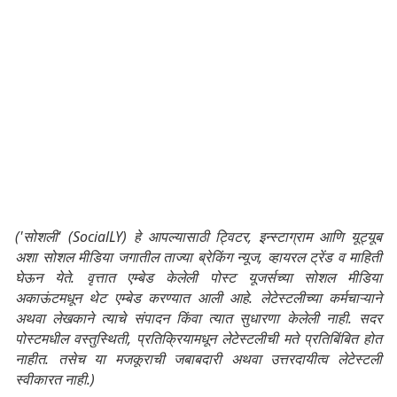
('सोशली' (SocialLY) हे आपल्यासाठी ट्विटर, इन्स्टाग्राम आणि यूट्यूब
अशा सोशल मीडिया जगातील ताज्या ब्रेकिंग न्यूज, व्हायरल ट्रेंड व माहिती
घेऊन येते. वृत्तात एम्बेड केलेली पोस्ट यूजर्सच्या सोशल मीडिया
अकाऊंटमधून थेट एम्बेड करण्यात आली आहे. लेटेस्टलीच्या कर्मचाऱ्याने
अथवा लेखकाने त्याचे संपादन किंवा त्यात सुधारणा केलेली नाही. सदर
पोस्टमधील वस्तुस्थिती, प्रतिक्रियामधून लेटेस्टलीची मते प्रतिबिंबित होत
नाहीत. तसेच या मजकूराची जबाबदारी अथवा उत्तरदायीत्व लेटेस्टली
स्वीकारत नाही.)