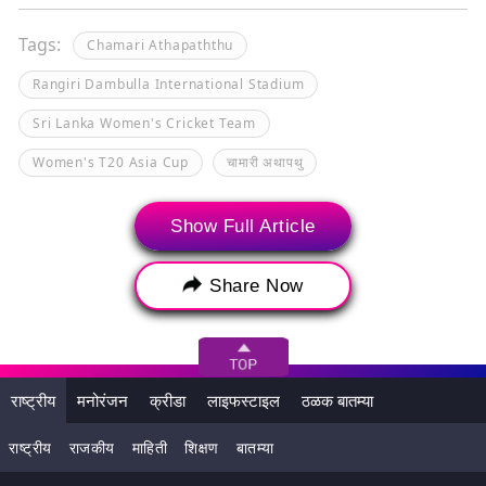
Tags:
Chamari Athapaththu
Rangiri Dambulla International Stadium
Sri Lanka Women's Cricket Team
Women's T20 Asia Cup
चामारी अथापथु
Show Full Article
Share Now
राष्ट्रीय
मनोरंजन
क्रीडा
लाइफस्टाइल
ठळक बातम्या
राष्ट्रीय
राजकीय
माहिती
शिक्षण
बातम्या