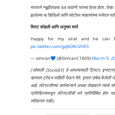
भारताने न्यूझीलंडचा 44 धावांनी पराभव केला होता. तेव्ह
झालेल्या या व्हिडिओ आणि फोटोवर चाहत्यांच्या मजेदार प्
विराट कोहली आणि अनुष्का शर्मा
Happy for my virat and he can f
pic.twitter.com/gqNDRcVhR3
— simran💙 (@SimranC1609)
March 9, 2
('सोशली' (SocialLY) हे आपल्यासाठी ट्विटर, इन्स्टाग
व्हायरल ट्रेंड व माहिती घेऊन येते. वृत्तात एम्बेड केल
आहे. लेटेस्टलीच्या कर्मचाऱ्याने अथवा लेखकाने त्याचे स
प्रतिक्रियामधून लेटेस्टलीची मते प्रतिबिंबित होत 
स्वीकारत नाही.)