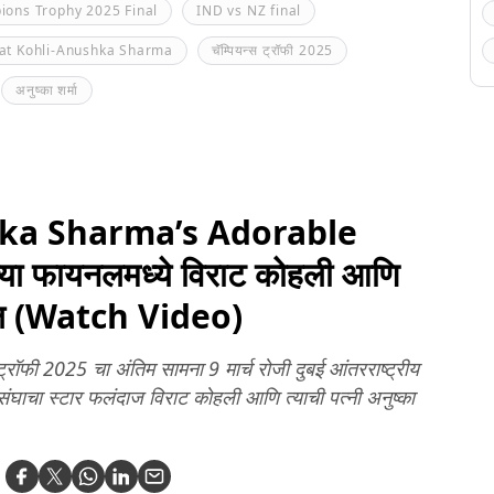
ons Trophy 2025 Final
IND vs NZ final
rat Kohli-Anushka Sharma
चॅम्पियन्स ट्रॉफी 2025
अनुष्का शर्मा
hka Sharma’s Adorable
्या फायनलमध्ये विराट कोहली आणि
हायरल (Watch Video)
्रॉफी 2025 चा अंतिम सामना 9 मार्च रोजी दुबई आंतरराष्ट्रीय
ंघाचा स्टार फलंदाज विराट कोहली आणि त्याची पत्नी अनुष्का