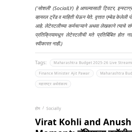
('सोशली' (SocialLY) हे आपल्यासाठी ट्विटर, इन्स्टाग
व्हायरल ट्रेंड व माहिती घेऊन येते. वृत्तात एम्बेड केल
आहे. लेटेस्टलीच्या कर्मचाऱ्याने अथवा लेखकाने त्याचे स
प्रतिक्रियामधून लेटेस्टलीची मते प्रतिबिंबित होत 
स्वीकारत नाही.)
Tags:
Maharashtra Budget 2025-26 Live Stream
Finance Minister Ajit Pawar
Maharashtra Bud
महाराष्ट्र अर्थसंकल्प
होम
Socially
Virat Kohli and Anus