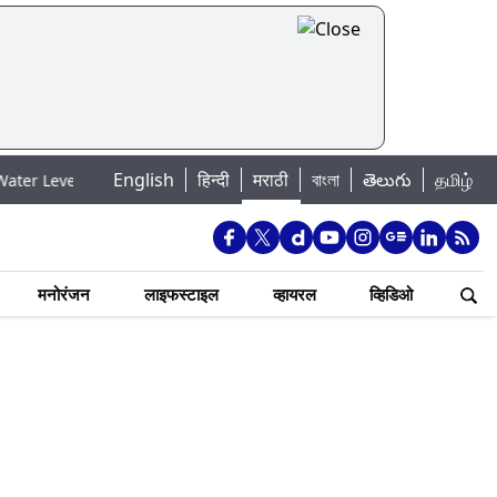
English
हिन्दी
मराठी
বাংলা
తెలుగు
தமிழ்
बई पाणीपुरवठा अपडेट: शहरातील 7 तलावांमधील जलसाठा 88.93 टक्क्यांवर पोहोचला
मनोरंजन
लाइफस्टाइल
व्हायरल
व्हिडिओ