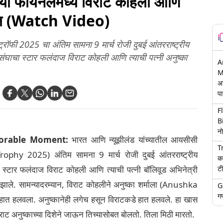
्या फायनलमध्ये विराट कोहली आणि
हायरल (Watch Video)
्रॉफी 2025 चा अंतिम सामना 9 मार्च रोजी दुबई आंतरराष्ट्रीय
ंघाचा स्टार फलंदाज विराट कोहली आणि त्याची पत्नी अनुष्का
A
M
अ
पा
F
B
नो
dorable Moment:
भारत आणि न्यूझीलंड यांच्यातील आयसीसी
T
ophy 2025) अंतिम सामना 9 मार्च रोजी दुबई आंतरराष्ट्रीय
क
टी
 स्टार फलंदाज विराट कोहली आणि त्याची पत्नी बॉलिवूड अभिनेत्री
ैद झाले. सामन्यादरम्यान, विराट कोहलीने अनुष्का शर्माला (Anushka
G
गण
े हात हलवला. अनुष्कानेही लगेच हसून विराटकडे हात हलवले. हा खास
ाट अनुष्काच्या दिशेने जाऊन तिच्यासोबत बोलतो. तिला मिठी मारतो.