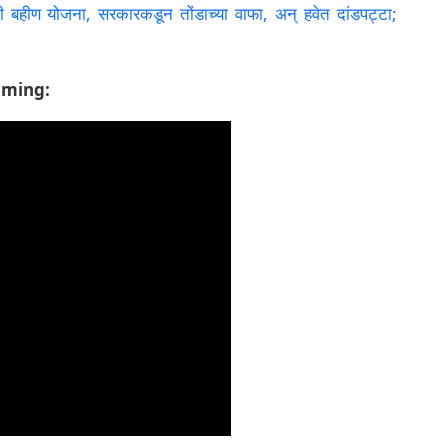
ीण योजना, सरकारकडून तोंडाच्या वाफा, अन् हवेत दांडपट्टा;
aming: