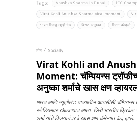
Tags:
Anushka Sharma in Dubai
ICC Champi
Virat Kohli Anushka Sharma viral moment
Vi
भारत विरुद्ध न्यूझीलंड
विराट अनुष्का
विराट कोहली
होम
Socially
Virat Kohli and Anus
Moment: चॅम्पियन्स ट्रॉफीच
अनुष्का शर्माचे खास क्षण व्
भारत आणि न्यूझीलंड यांच्यातील आयसीसी चॅम्पियन्स ट
स्टेडियमवर खेळवण्यात आला. जिथे भारतीय क्रिकेट स
शर्मा यांचे विजयानंतरचे खास क्षण कॅमेऱ्यात कैद झाले.