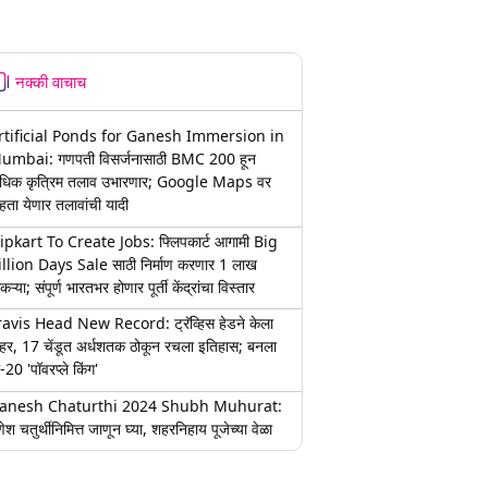
नक्की वाचाच
rtificial Ponds for Ganesh Immersion in
umbai: गणपती विसर्जनासाठी BMC 200 हून
धिक कृत्रिम तलाव उभारणार; Google Maps वर
हता येणार तलावांची यादी
lipkart To Create Jobs: फ्लिपकार्ट आगामी Big
illion Days Sale साठी निर्माण करणार 1 लाख
कऱ्या; संपूर्ण भारतभर होणार पूर्ती केंद्रांचा विस्तार
ravis Head New Record: ट्रॅव्हिस हेडने केला
हर, 17 चेंडूत अर्धशतक ठोकून रचला इतिहास; बनला
-20 'पॉवरप्ले किंग'
anesh Chaturthi 2024 Shubh Muhurat:
ेश चतुर्थीनिमित्त जाणून घ्या, शहरनिहाय पूजेच्या वेळा